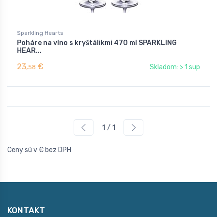
Sparkling Hearts
Poháre na víno s kryštálikmi 470 ml SPARKLING
HEAR...
23,
€
Skladom: > 1 sup
58
1 / 1
Ceny sú v € bez DPH
KONTAKT