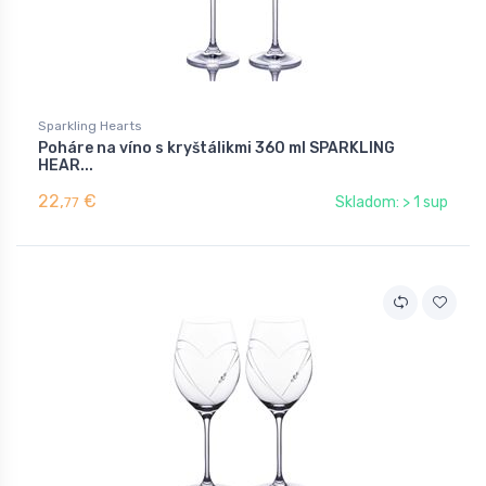
Sparkling Hearts
Poháre na víno s kryštálikmi 360 ml SPARKLING
HEAR...
22,
€
Skladom: > 1 sup
77