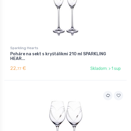
Sparkling Hearts
Poháre na sekt s kryštálikmi 210 ml SPARKLING
HEAR...
22,
€
Skladom: > 1 sup
77