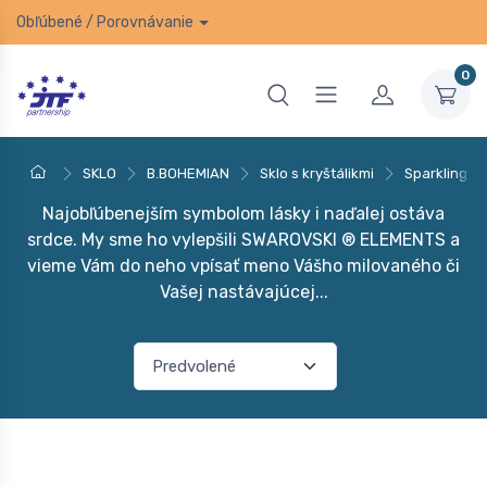
Obľúbené
/
Porovnávanie
0
SKLO
B.BOHEMIAN
Sklo s kryštálikmi
Sparkling H
Najobľúbenejším symbolom lásky i naďalej ostáva
srdce. My sme ho vylepšili SWAROVSKI ® ELEMENTS a
vieme Vám do neho vpísať meno Vášho milovaného či
Vašej nastávajúcej...