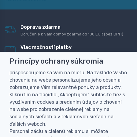
Doprava zdarma
Doručenie k Vám domov zdarma od 100 EUR (bez DPH)
Viac možností platby
Rýchla online platba, bankovým prevodom alebo na
Princípy ochrany súkromia
dobierku
prispôsobujeme sa Vám na mieru. Na základe Vášho
Personalizácia
chovania na webe personalizujeme jeho obsah a
Vyrobíme Vám vlastný originálny darček
zobrazujeme Vám relevantné ponuky a produkty.
Skúsenosť
Kliknutím na tlačidlo „Akceptujem“ súhlasíte tiež s
Široký sortiment, z ktorého Vám pomôžeme vybrať
využívaním cookies a predaním údajov o chovaní
na webe pro zobrazenie cielenej reklamy na
sociálnych sieťach a v reklamných sieťach na
ďalších weboch.
Personalizáciu a cielenú reklamu si môžete