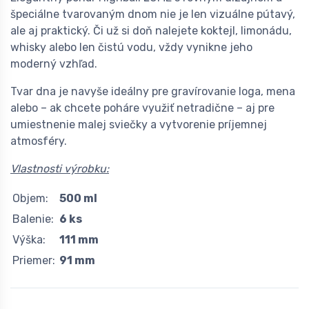
špeciálne tvarovaným dnom nie je len vizuálne pútavý,
ale aj praktický. Či už si doň nalejete koktejl, limonádu,
whisky alebo len čistú vodu, vždy vynikne jeho
moderný vzhľad.
Tvar dna je navyše ideálny pre gravírovanie loga, mena
alebo – ak chcete poháre využiť netradične – aj pre
umiestnenie malej sviečky a vytvorenie príjemnej
atmosféry.
Vlastnosti výrobku:
Objem:
500 ml
Balenie:
6 ks
Výška:
111 mm
Priemer:
91 mm