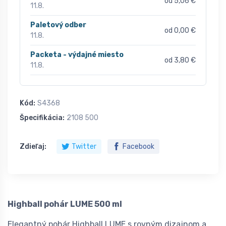
od 5,06 €
11.8.
Paletový odber
od 0,00 €
11.8.
Packeta - výdajné miesto
od 3,80 €
11.8.
Kód:
S4368
Špecifikácia:
2108 500
Zdieľaj:
Twitter
Facebook
Highball pohár LUME 500 ml
Elegantný pohár Highball LUME s rovným dizajnom a