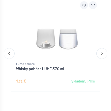
Lume poháre
L
Whisky poháre LUME 370 ml
P
1,
€
4
Skladom: > 1 ks
72