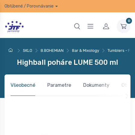
Obľúbené
/
Porovnávanie
0
SKLO
B.BOHEMIAN
Bar & Mixology
Tumblers - Po
Highball poháre LUME 500 ml
Všeobecné
Parametre
Dokumenty
Otázk