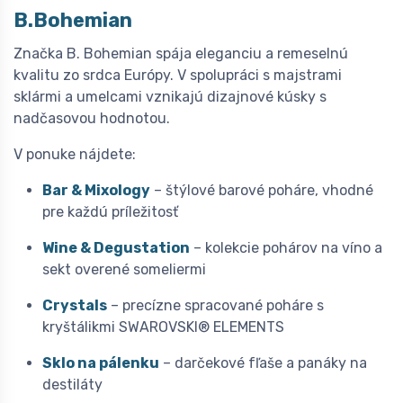
B.Bohemian
Značka B. Bohemian spája eleganciu a remeselnú
kvalitu zo srdca Európy. V spolupráci s majstrami
sklármi a umelcami vznikajú dizajnové kúsky s
nadčasovou hodnotou.
V ponuke nájdete:
Bar & Mixology
– štýlové barové poháre, vhodné
pre každú príležitosť
Wine & Degustation
– kolekcie pohárov na víno a
sekt overené someliermi
Crystals
– precízne spracované poháre s
kryštálikmi SWAROVSKI® ELEMENTS
Sklo na pálenku
– darčekové fľaše a panáky na
destiláty