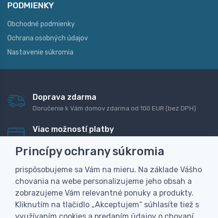
PODMIENKY
Obchodné podmienky
Ochrana osobných údajov
Nastavenie súkromia
Doprava zdarma
Doručenie k Vám domov zdarma od 100 EUR (bez DPH)
Viac možností platby
Rýchla online platba, bankovým prevodom alebo na
Princípy ochrany súkromia
dobierku
prispôsobujeme sa Vám na mieru. Na základe Vášho
Personalizácia
chovania na webe personalizujeme jeho obsah a
Vyrobíme Vám vlastný originálny darček
zobrazujeme Vám relevantné ponuky a produkty.
Skúsenosť
Kliknutím na tlačidlo „Akceptujem“ súhlasíte tiež s
Široký sortiment, z ktorého Vám pomôžeme vybrať
využívaním cookies a predaním údajov o chovaní