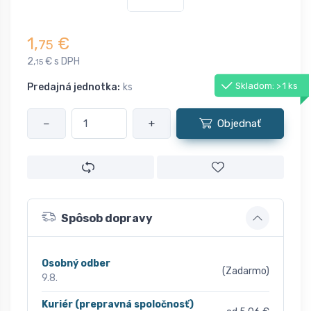
1,
€
75
2,
€ s DPH
15
Skladom: > 1 ks
Predajná jednotka:
ks
−
+
Objednať
Spôsob dopravy
Osobný odber
(Zadarmo)
9.8.
Kuriér (prepravná spoločnosť)