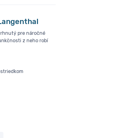
│Langenthal
vrhnutý pre náročné
unkčnosti z neho robí
ostriedkom