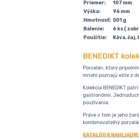
Priemer:
107 mm
Výška:
96 mm
Hmotnosť:
501 g
Balenie:
6 ks ( zob
Použitie:
Káva, čaj,
BENEDIKT kolek
Porcelán, ktorý pripomí
mnohí poznajú ešte z d
Kolekcia BENEDIKT patrí
gastronómii. Jednoduché
používania.
Práve v tom je jeho čar
kombinovateľný porcelán
KATALÓG K NAHLIADN