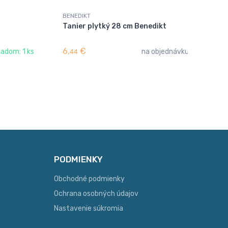
BENEDIKT
BEN
Tanier plytký 28 cm Benedikt
Po
6,
€
20
ladom: 1 ks
na objednávku
44
PODMIENKY
Obchodné podmienky
Ochrana osobných údajov
Nastavenie súkromia