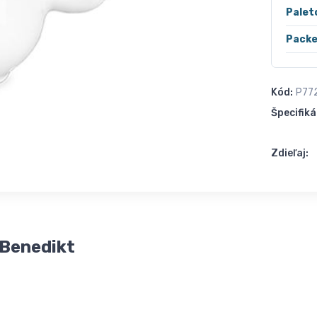
Palet
Packe
Kód:
P77
Špecifiká
Zdieľaj:
 Benedikt