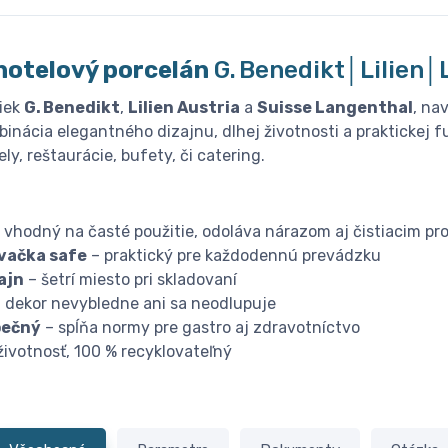
hotelový porcelán
G. Benedikt│Lilien
iek
G. Benedikt
,
Lilien Austria
a
Suisse Langenthal
, na
inácia elegantného dizajnu, dlhej životnosti a praktickej f
ly, reštaurácie, bufety, či catering.
 vhodný na časté použitie, odoláva nárazom aj čistiacim pr
vačka safe
– praktický pre každodennú prevádzku
ajn
– šetrí miesto pri skladovaní
 dekor nevybledne ani sa neodlupuje
pečný
– spĺňa normy pre gastro aj zdravotníctvo
životnosť, 100 % recyklovateľný