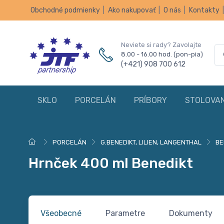
Obchodné podmienky
|
Ako nakupovať
|
O nás
|
Kontakty
Neviete si rady? Zavolajte
8.00 - 16.00 hod. (pon-pia)
(+421) 908 700 612
SKLO
PORCELÁN
PRÍBORY
STOLOVAN
PORCELÁN
G.BENEDIKT, LILIEN, LANGENTHAL
BE
Hrnček 400 ml Benedikt
Všeobecné
Parametre
Dokumenty