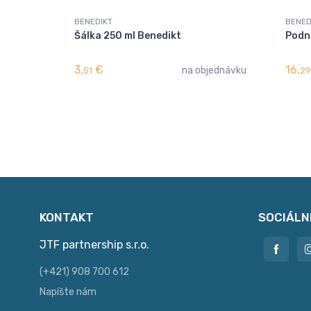
BENEDIKT
BENED
Šálka 250 ml Benedikt
Podn
3,
€
16,
na objednávku
51
29
KONTAKT
SOCIÁLN
JTF partnership s.r.o.
(+421) 908 700 612
Napíšte nám