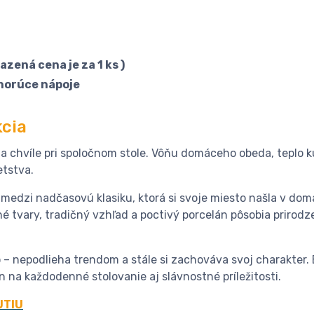
razená cena je za 1 ks )
 horúce nápoje
cia
na chvíle pri spoločnom stole. Vôňu domáceho obeda, teplo k
etstva.
 medzi nadčasovú klasiku, ktorá si svoje miesto našla v dom
 tvary, tradičný vzhľad a poctivý porcelán pôsobia prirodz
o – nepodlieha trendom a stále si zachováva svoj charakter. 
 na každodenné stolovanie aj slávnostné príležitosti.
UTIU