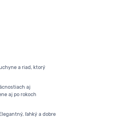
uchyne a riad, ktorý
ácnostiach aj
ene aj po rokoch
Elegantný, ľahký a dobre