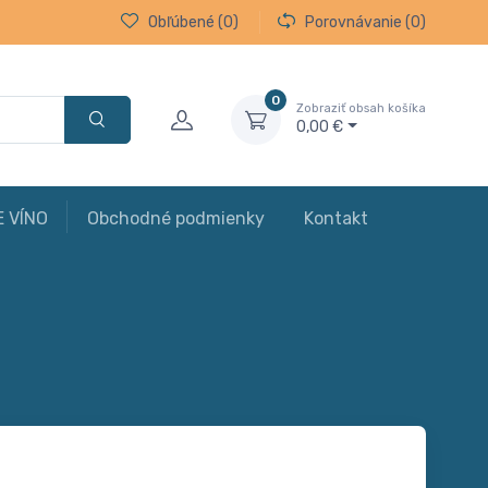
Obľúbené
(0)
Porovnávanie
(0)
0
Zobraziť obsah košíka
0,00 €
E VÍNO
Obchodné podmienky
Kontakt