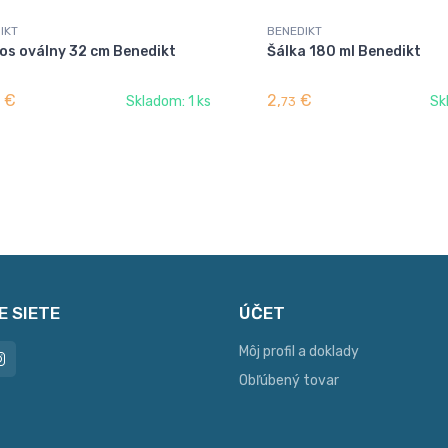
IKT
BENEDIKT
os oválny 32 cm Benedikt
Šálka 180 ml Benedikt
€
2,
€
Skladom: 1 ks
Sk
73
E SIETE
ÚČET
Môj profil a doklady
Obľúbený tovar