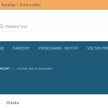
|
Katalógy
|
Gravír a dekor
IE
DARČEKY
PIESKOVANIE- MOTÍVY
VŠETKO PR
NEDIKT
Hrnček 400 ml Benedikt
Otázka