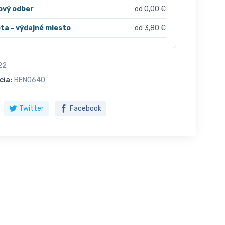
ový odber
od 0,00 €
ta - výdajné miesto
od 3,80 €
22
cia:
BEN0640
Twitter
Facebook