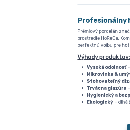
Profesionálny 
Prémiový porcelán znač
prostredie HoReCa. Komb
perfektnú voľbu pre hote
Výhody produktov:
Vysoká odolnosť
–
Mikrovlnka & umý
Stohovateľný diz
Trvácna glazúra
–
Hygienický a bez
Ekologický
– dlhá 