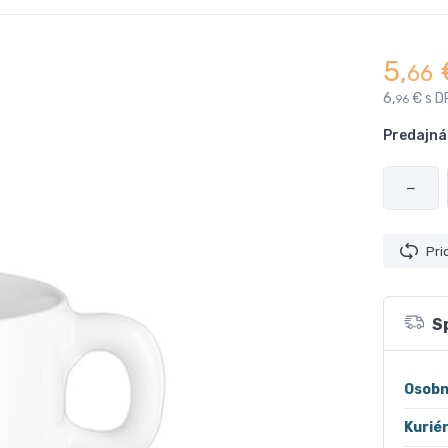
5,
66
6,
€ s D
96
Predajná
−
Pri
S
Osobn
Kurié