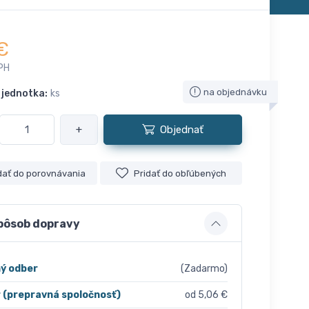
€
PH
na objednávku
 jednotka:
ks
+
Objednať
dať do porovnávania
Pridať do obľúbených
pôsob dopravy
ý odber
(Zadarmo)
r (prepravná spoločnosť)
od 5,06 €