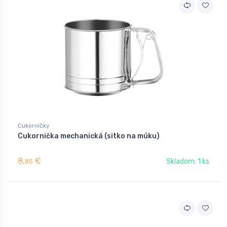
Cukorničky
Cukornička mechanická (sitko na múku)
8,
€
Skladom: 1 ks
85