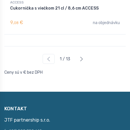
ACCESS
Cukornička s viečkom 21 cl / 8,6 cm ACCESS
9,
€
na objednávku
08
1 / 13
Ceny sú v € bez DPH
KONTAKT
JTF partnership s.r.o.