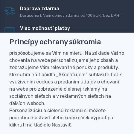
Doprava zdarma
Doručenie k Vám domov zdarma od 100 EUR (bez DPH)
Viac možností platby
Rýchla online platba, bankovým prevodom alebo na
Princípy ochrany súkromia
dobierku
prispôsobujeme sa Vám na mieru. Na základe Vášho
Personalizácia
chovania na webe personalizujeme jeho obsah a
Vyrobíme Vám vlastný originálny darček
zobrazujeme Vám relevantné ponuky a produkty.
Skúsenosť
Kliknutím na tlačidlo „Akceptujem“ súhlasíte tiež s
Široký sortiment, z ktorého Vám pomôžeme vybrať
využívaním cookies a predaním údajov o chovaní
na webe pro zobrazenie cielenej reklamy na
sociálnych sieťach a v reklamných sieťach na
ďalších weboch.
Personalizáciu a cielenú reklamu si môžete
podrobne nastaviť alebo kedykoľvek vypnúť po
kliknutí na tlačidlo Nastaviť.