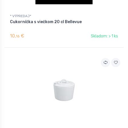
* VÝPREDAJ*
Cukorníčka s viečkom 20 cl Bellevue
10,
€
Skladom: > 1 ks
16