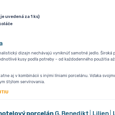
 je uvedená za 1 ks)
koláče
a
malistický dizajn nechávajú vyniknúť samotné jedlo. Široká 
dnotlivé kusy podľa potreby – od každodenného použitia až
tne aj v kombinácii s inými líniami porcelánu. Vďaka svoj
nym štýlom servírovania.
UTIU
hotelový porcelán
G. Benedikt│Lilien