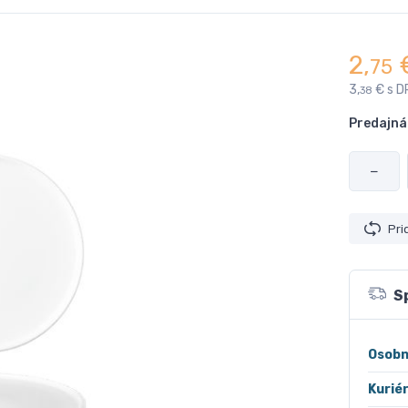
2,
75
3,
€ s D
38
Predajná
−
Pri
S
Osobn
Kurié