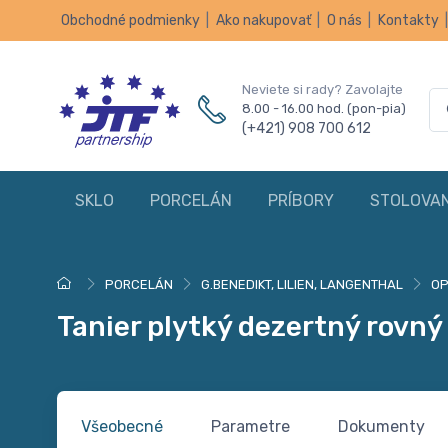
Obchodné podmienky
|
Ako nakupovať
|
O nás
|
Kontakty
Neviete si rady? Zavolajte
8.00 - 16.00 hod. (pon-pia)
(+421) 908 700 612
SKLO
PORCELÁN
PRÍBORY
STOLOVAN
PORCELÁN
G.BENEDIKT, LILIEN, LANGENTHAL
OP
Tanier plytký dezertný rovn
Všeobecné
Parametre
Dokumenty