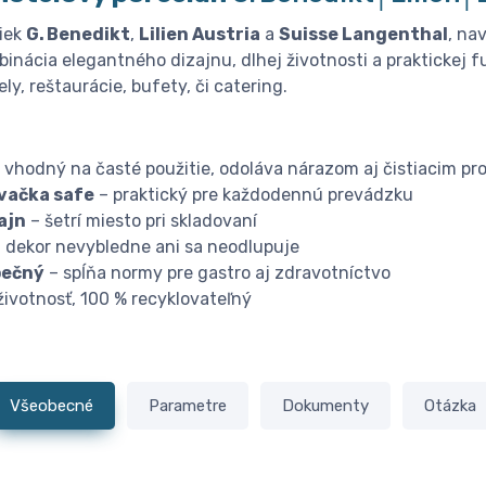
iek
G. Benedikt
,
Lilien Austria
a
Suisse Langenthal
, na
inácia elegantného dizajnu, dlhej životnosti a praktickej f
ly, reštaurácie, bufety, či catering.
 vhodný na časté použitie, odoláva nárazom aj čistiacim pr
vačka safe
– praktický pre každodennú prevádzku
ajn
– šetrí miesto pri skladovaní
 dekor nevybledne ani sa neodlupuje
pečný
– spĺňa normy pre gastro aj zdravotníctvo
životnosť, 100 % recyklovateľný
Všeobecné
Parametre
Dokumenty
Otázka