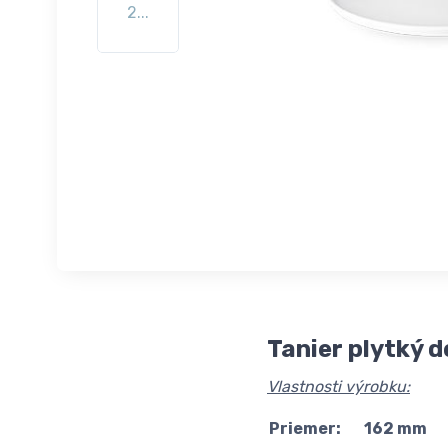
2...
Tanier plytký 
Vlastnosti výrobku:
Priemer:
162 mm