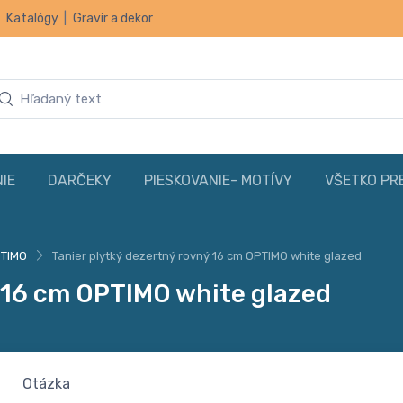
|
Katalógy
|
Gravír a dekor
IE
DARČEKY
PIESKOVANIE- MOTÍVY
VŠETKO PR
TIMO
Tanier plytký dezertný rovný 16 cm OPTIMO white glazed
ý 16 cm OPTIMO white glazed
Otázka