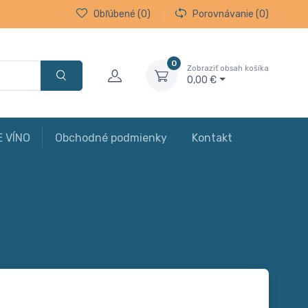
Obľúbené
(0)
Porovnávanie
(0)
0
Zobraziť obsah košíka
0,00 €
E VÍNO
Obchodné podmienky
Kontakt