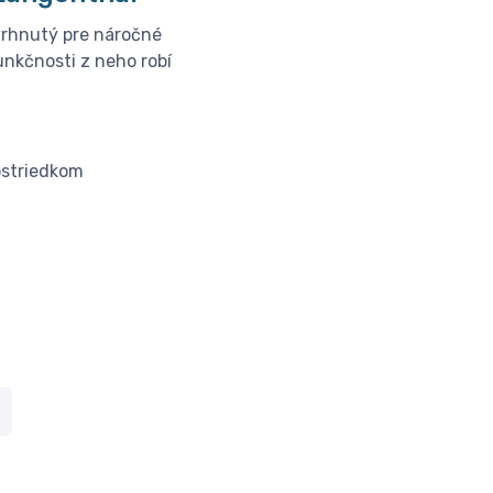
vrhnutý pre náročné
unkčnosti z neho robí
ostriedkom