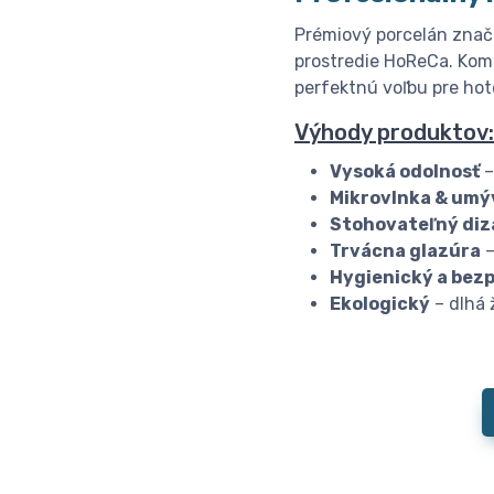
Prémiový porcelán znač
prostredie HoReCa. Komb
perfektnú voľbu pre hote
Výhody produktov:
Vysoká odolnosť
–
Mikrovlnka & umý
Stohovateľný diz
Trvácna glazúra
–
Hygienický a bez
Ekologický
– dlhá 