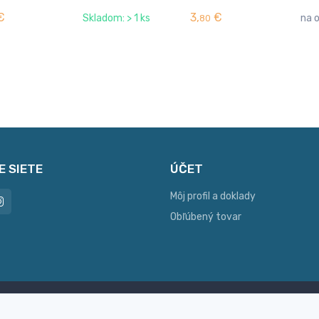
€
3,
€
Skladom: > 1 ks
na 
80
E SIETE
ÚČET
Môj profil a doklady
Obľúbený tovar