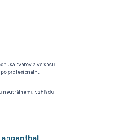
ponuka tvarov a veľkostí
 po profesionálnu
mu neutrálnemu vzhľadu
│Langenthal