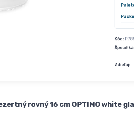
Palet
Packe
Kód:
P78
Špecifiká
Zdieľaj:
dezertný rovný 16 cm OPTIMO white gl