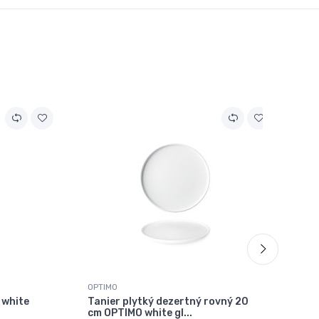
OPTIMO
OPT
 white
Tanier plytký dezertný rovný 20
Hr
cm OPTIMO white gl...
wh