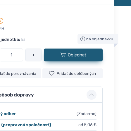
€
PH
na objednávku
 jednotka:
ks
+
Objednať
dať do porovnávania
Pridať do obľúbených
pôsob dopravy
ý odber
(Zadarmo)
r (prepravná spoločnosť)
od 5,06 €