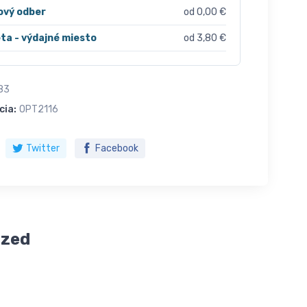
ový odber
od 0,00 €
ta - výdajné miesto
od 3,80 €
83
cia:
OPT2116
Twitter
Facebook
azed