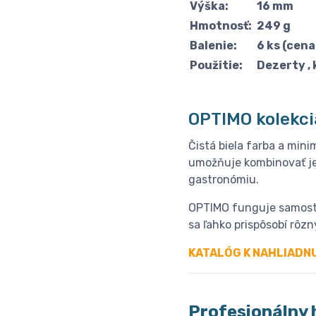
Výška:
16 mm
Hmotnosť:
249 g
Balenie:
6 ks (cena
Použitie:
Dezerty , 
OPTIMO kolekci
Čistá biela farba a mini
umožňuje kombinovať je
gastronómiu.
OPTIMO funguje samosta
sa ľahko prispôsobí rôz
KATALÓG K NAHLIADN
Profesionálny 