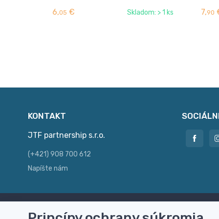
6,
€
7,
Skladom: > 1 ks
05
90
KONTAKT
SOCIÁLN
JTF partnership s.r.o.
(+421) 908 700 612
Napíšte nám
Princípy ochrany súkromia