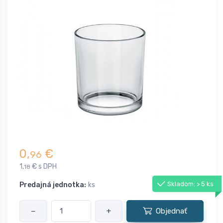
0,
€
96
1,
€ s DPH
18
Skladom: > 5 ks
Predajná jednotka:
ks
−
+
Objednať