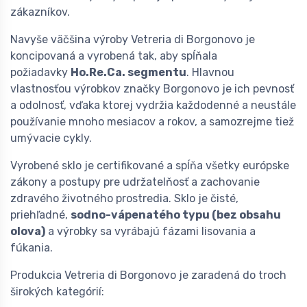
zákazníkov.
Navyše väčšina výroby Vetreria di Borgonovo je
koncipovaná a vyrobená tak, aby spĺňala
požiadavky
Ho.Re.Ca. segmentu
. Hlavnou
vlastnosťou výrobkov značky Borgonovo je ich pevnosť
a odolnosť, vďaka ktorej vydržia každodenné a neustále
používanie mnoho mesiacov a rokov, a samozrejme tiež
umývacie cykly.
Vyrobené sklo je certifikované a spĺňa všetky európske
zákony a postupy pre udržatelňosť a zachovanie
zdravého životného prostredia. Sklo je čisté,
priehľadné,
sodno-vápenatého typu (bez obsahu
olova)
a výrobky sa vyrábajú fázami lisovania a
fúkania.
Produkcia Vetreria di Borgonovo je zaradená do troch
širokých kategórií: