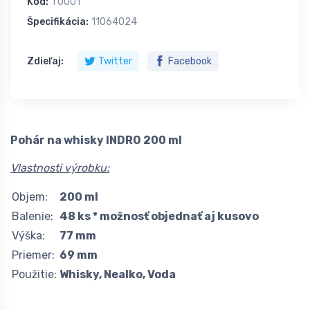
Kód:
T0001
Špecifikácia:
11064024
Zdieľaj:
Twitter
Facebook
Pohár na whisky INDRO 200 ml
Vlastnosti výrobku:
Objem:
200 ml
Balenie:
48 ks * možnosť objednať aj kusovo
Výška:
77 mm
Priemer:
69 mm
Použitie:
Whisky, Nealko, Voda