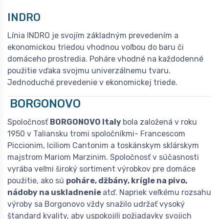
INDRO
Línia INDRO je svojím základným prevedením a
ekonomickou triedou vhodnou voľbou do baru či
domáceho prostredia. Poháre vhodné na každodenné
použitie vďaka svojmu univerzálnemu tvaru.
Jednoduché prevedenie v ekonomickej triede.
BORGONOVO
Spoločnosť
BORGONOVO Italy
bola založená v roku
1950 v Taliansku tromi spoločníkmi- Francescom
Piccionim, Iciliom Cantonim a toskánskym sklárskym
majstrom Mariom Marzinim. Spoločnosť v súčasnosti
vyrába veľmi široký sortiment výrobkov pre domáce
použitie, ako sú
poháre, džbány, krígle na pivo,
nádoby na uskladnenie
atď. Napriek veľkému rozsahu
výroby sa Borgonovo vždy snažilo udržať vysoký
štandard kvality, aby uspokojili požiadavky svojich