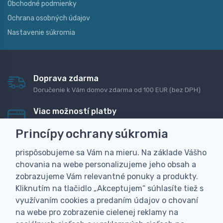
Obchodné podmienky
Ochrana osobných údajov
Nastavenie súkromia
Doprava zdarma
Doručenie k Vám domov zdarma od 100 EUR (bez DPH)
Viac možností platby
Rýchla online platba, bankovým prevodom alebo na
Princípy ochrany súkromia
dobierku
prispôsobujeme sa Vám na mieru. Na základe Vášho
Personalizácia
chovania na webe personalizujeme jeho obsah a
Vyrobíme Vám vlastný originálny darček
zobrazujeme Vám relevantné ponuky a produkty.
Skúsenosť
Kliknutím na tlačidlo „Akceptujem“ súhlasíte tiež s
Široký sortiment, z ktorého Vám pomôžeme vybrať
využívaním cookies a predaním údajov o chovaní
na webe pro zobrazenie cielenej reklamy na