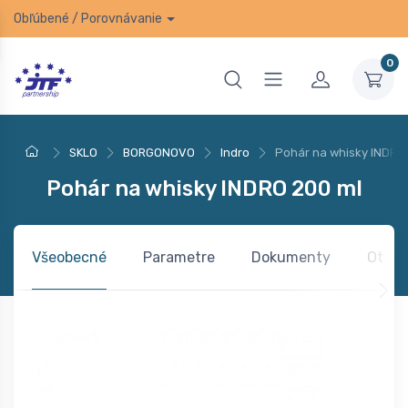
Obľúbené
/
Porovnávanie
0
SKLO
BORGONOVO
Indro
Pohár na whisky INDRO
Pohár na whisky INDRO 200 ml
Všeobecné
Parametre
Dokumenty
Otázk