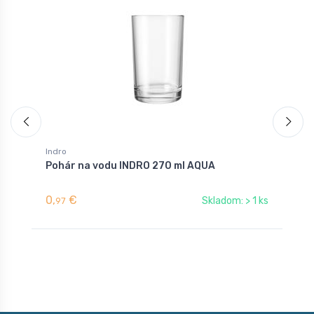
Indro
I
Pohár na vodu INDRO 270 ml AQUA
P
0,
€
1
Skladom: > 1 ks
97