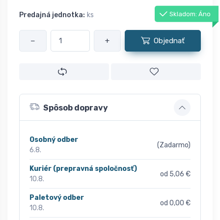
Skladom: Áno
Predajná jednotka:
ks
−
+
Objednať
Spôsob dopravy
Osobný odber
(Zadarmo)
6.8.
Kuriér (prepravná spoločnosť)
od 5,06 €
10.8.
Paletový odber
od 0,00 €
10.8.