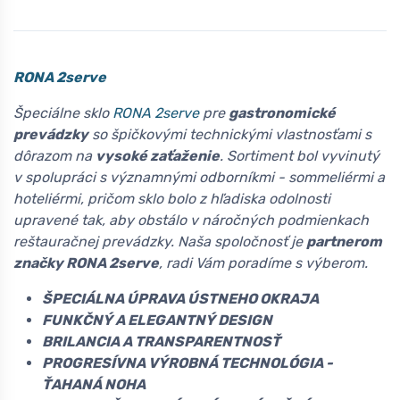
RONA 2serve
Špeciálne sklo
RONA 2serve
pre
gastronomické
prevádzky
so špičkovými technickými vlastnosťami s
dôrazom na
vysoké zaťaženie
. Sortiment bol vyvinutý
v spolupráci s významnými odborníkmi - sommeliérmi a
hoteliérmi, pričom sklo bolo z hľadiska odolnosti
upravené tak, aby obstálo v náročných podmienkach
reštauračnej prevádzky. Naša spoločnosť je
partnerom
značky RONA 2serve
, radi Vám poradíme s výberom.
ŠPECIÁLNA ÚPRAVA ÚSTNEHO OKRAJA
FUNKČNÝ A ELEGANTNÝ DESIGN
BRILANCIA A TRANSPARENTNOSŤ
PROGRESÍVNA VÝROBNÁ TECHNOLÓGIA -
ŤAHANÁ NOHA