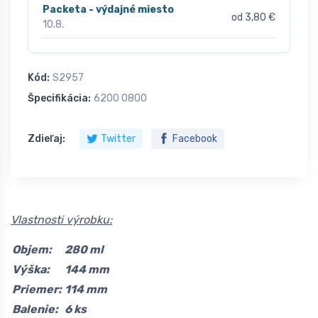
Packeta - výdajné miesto
od 3,80 €
10.8.
Kód:
S2957
Špecifikácia:
6200 0800
Zdieľaj:
Twitter
Facebook
Vlastnosti výrobku:
Objem:
280 ml
Výška:
144 mm
Priemer:
114 mm
Balenie:
6 ks