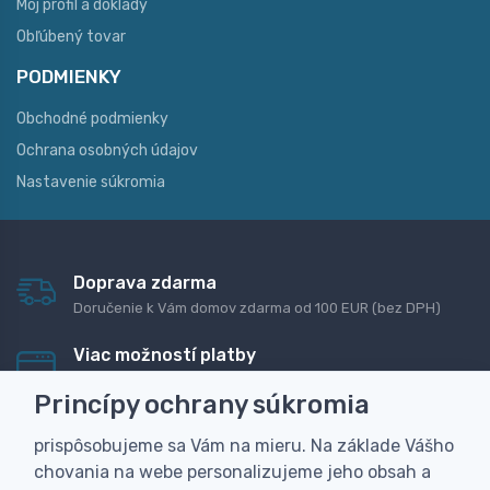
Môj profil a doklady
Obľúbený tovar
PODMIENKY
Obchodné podmienky
Ochrana osobných údajov
Nastavenie súkromia
Doprava zdarma
Doručenie k Vám domov zdarma od 100 EUR (bez DPH)
Viac možností platby
Rýchla online platba, bankovým prevodom alebo na
Princípy ochrany súkromia
dobierku
prispôsobujeme sa Vám na mieru. Na základe Vášho
Personalizácia
chovania na webe personalizujeme jeho obsah a
Vyrobíme Vám vlastný originálny darček