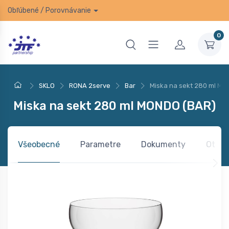
Obľúbené
/
Porovnávanie
0
SKLO
RONA 2serve
Bar
Miska na sekt 280 ml M
Miska na sekt 280 ml MONDO (BAR)
Všeobecné
Parametre
Dokumenty
Otázk