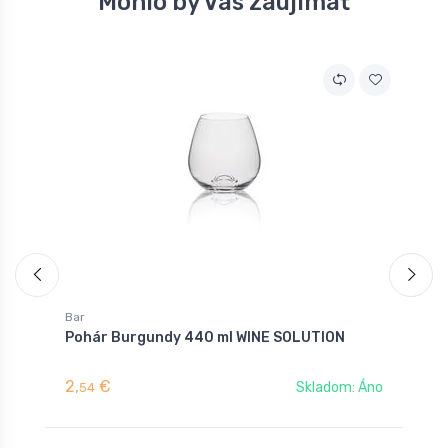
Mohlo by Vás zaujímať
A
Bar
B
Pohár Burgundy 440 ml WINE SOLUTION
P
2,
€
3
Skladom: Áno
54