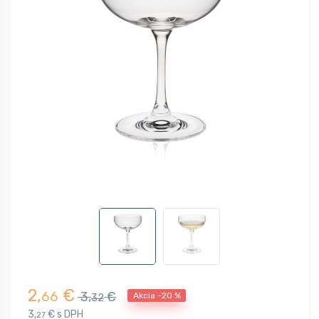
2,
€
66
3,
€
Akcia -20 %
32
3,
€ s DPH
27