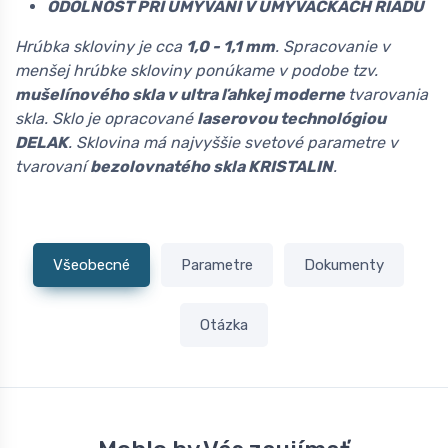
ODOLNOSŤ PRI UMÝVANÍ V UMÝVAČKÁCH RIADU
Hrúbka skloviny je cca
1,0 - 1,1 mm
. Spracovanie v
menšej hrúbke skloviny ponúkame v podobe tzv.
mušelínového skla v ultra ľahkej moderne
tvarovania
skla. Sklo je opracované
laserovou technológiou
DELAK
. Sklovina má najvyššie svetové parametre v
tvarovaní
bezolovnatého skla KRISTALIN
.
Všeobecné
Parametre
Dokumenty
Otázka