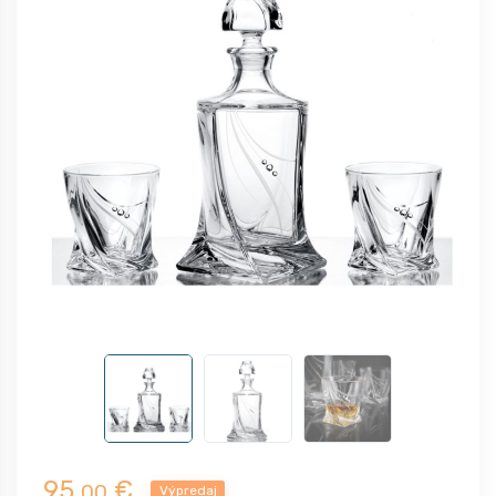
95,
€
00
Výpredaj