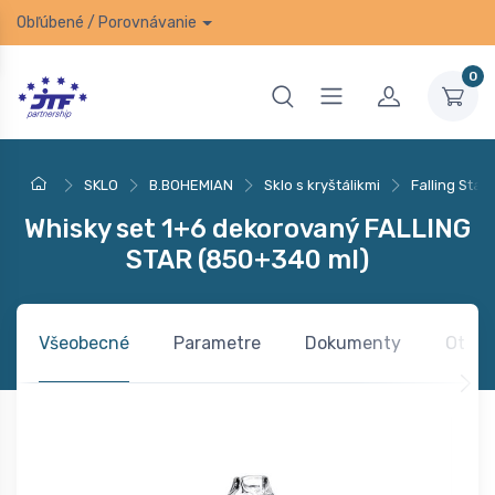
Obľúbené
/
Porovnávanie
0
SKLO
B.BOHEMIAN
Sklo s kryštálikmi
Falling Star
Whisky set 1+6 dekorovaný FALLING
STAR (850+340 ml)
Všeobecné
Parametre
Dokumenty
Otázk