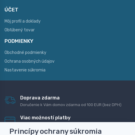
ÚČET
Môj profil a doklady
Obľúbený tovar
PODMIENKY
Obchodné podmienky
Ochrana osobných údajov
Nastavenie súkromia
Doprava zdarma
Doručenie k Vám domov zdarma od 100 EUR (bez DPH)
Viac možností platby
Rýchla online platba, bankovým prevodom alebo na
Princípy ochrany súkromia
dobierku