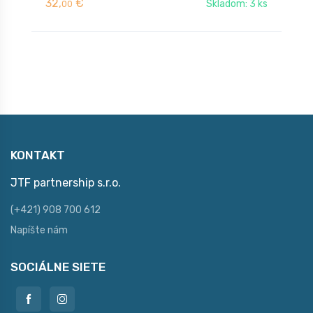
32,
€
3
Skladom: 3 ks
00
KONTAKT
JTF partnership s.r.o.
(+421) 908 700 612
Napíšte nám
SOCIÁLNE SIETE