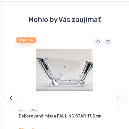
Mohlo by Vás zaujímať
Výpredaj
V
Falling Star
F
Dekorovaná miska FALLING STAR 17,5 cm
D
m