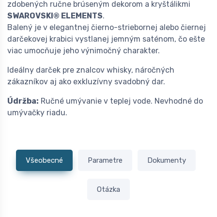
zdobených ručne brúseným dekorom a kryštálikmi
SWAROVSKI® ELEMENTS
.
Balený je v elegantnej čierno-striebornej alebo čiernej
darčekovej krabici vystlanej jemným saténom, čo ešte
viac umocňuje jeho výnimočný charakter.
Ideálny darček pre znalcov whisky, náročných
zákazníkov aj ako exkluzívny svadobný dar.
Údržba:
Ručné umývanie v teplej vode. Nevhodné do
umývačky riadu.
Všeobecné
Parametre
Dokumenty
Otázka