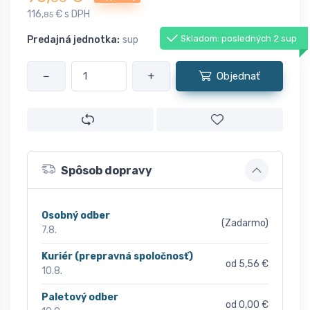
116,
€ s DPH
85
Skladom: posledných 2 sup
Predajná jednotka:
sup
−
+
Objednať
Spôsob dopravy
Osobný odber
(Zadarmo)
7.8.
Kuriér (prepravná spoločnosť)
od 5,56 €
10.8.
Paletový odber
od 0,00 €