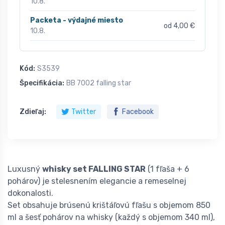
10.8.
Packeta - výdajné miesto
od 4,00 €
10.8.
Kód:
S3539
Špecifikácia:
BB 7002 falling star
Zdieľaj:
Twitter
Facebook
Luxusný
whisky set FALLING STAR
(1 fľaša + 6
pohárov) je stelesnením elegancie a remeselnej
dokonalosti.
Set obsahuje brúsenú krištáľovú fľašu s objemom 850
ml a šesť pohárov na whisky (každý s objemom 340 ml),