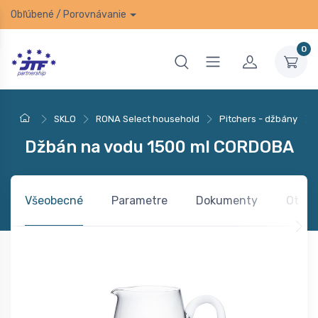
Obľúbené
/
Porovnávanie
0
SKLO
RONA Select household
Pitchers - džbány
Džbán na vodu 1500 ml CORDOBA
Všeobecné
Parametre
Dokumenty
Otázk