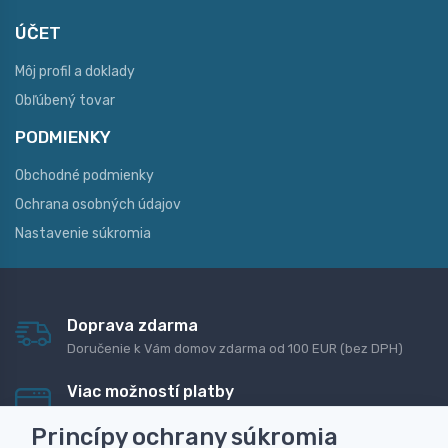
ÚČET
Môj profil a doklady
Obľúbený tovar
PODMIENKY
Obchodné podmienky
Ochrana osobných údajov
Nastavenie súkromia
Doprava zdarma
Doručenie k Vám domov zdarma od 100 EUR (bez DPH)
Viac možností platby
Rýchla online platba, bankovým prevodom alebo na
Princípy ochrany súkromia
dobierku