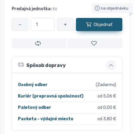
na objednávku
Predajná jednotka:
ks
−
+
Objednať
Spôsob dopravy
Osobný odber
(Zadarmo)
Kuriér (prepravná spoločnosť)
od 5,06 €
Paletový odber
od 0,00 €
Packeta - výdajné miesto
od 3,80 €