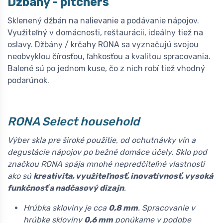
Džbány - pitchers
Sklenený džbán na nalievanie a podávanie nápojov.
Využiteľný v domácnosti, reštaurácii, ideálny tiež na
oslavy. Džbány / krčahy RONA sa vyznačujú svojou
neobvyklou čírosťou, ľahkosťou a kvalitou spracovania.
Balené sú po jednom kuse, čo z nich robí tiež vhodný
podarúnok.
RONA Select household
Výber skla pre široké použitie, od ochutnávky vín a
degustácie nápojov po bežné domáce účely. Sklo pod
značkou RONA spája mnohé nepredčiteľné vlastnosti
ako sú
kreativita, využiteľnosť, inovatívnosť, vysoká
funkčnosť a nadčasový dizajn
.
Hrúbka skloviny je cca
0,8 mm
. Spracovanie v
hrúbke skloviny
0,6 mm
ponúkame v podobe