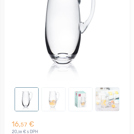
16,
€
57
20,
€ s DPH
38