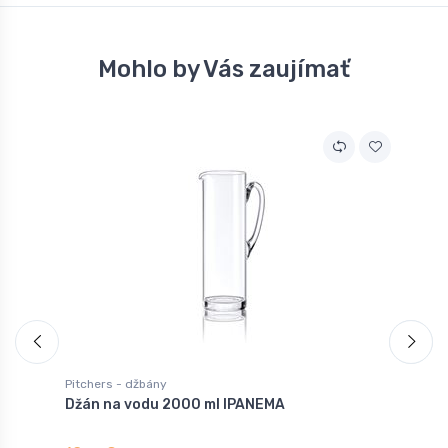
Mohlo by Vás zaujímať
Pitchers - džbány
P
Džán na vodu 2000 ml IPANEMA
D