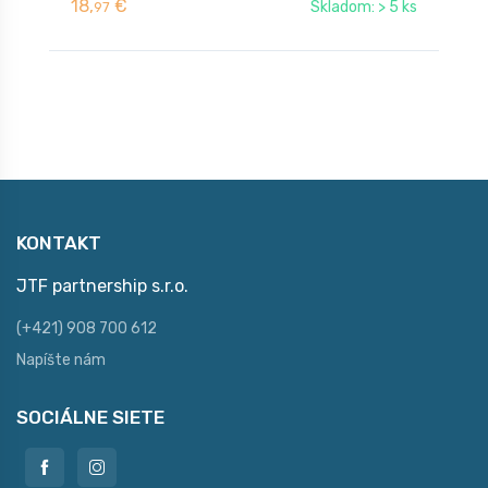
18,
€
1
Skladom: > 5 ks
97
KONTAKT
JTF partnership s.r.o.
(+421) 908 700 612
Napíšte nám
SOCIÁLNE SIETE