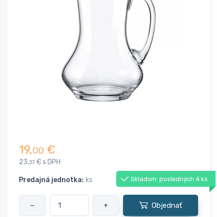
19,
€
00
23,
€ s DPH
37
Skladom: posledných 4 ks
Predajná jednotka:
ks
−
+
Objednať