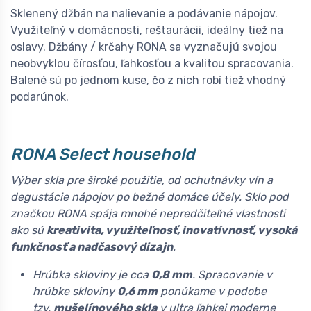
Sklenený džbán na nalievanie a podávanie nápojov.
Využiteľný v domácnosti, reštaurácii, ideálny tiež na
oslavy. Džbány / krčahy RONA sa vyznačujú svojou
neobvyklou čírosťou, ľahkosťou a kvalitou spracovania.
Balené sú po jednom kuse, čo z nich robí tiež vhodný
podarúnok.
RONA Select household
Výber skla pre široké použitie, od ochutnávky vín a
degustácie nápojov po bežné domáce účely. Sklo pod
značkou RONA spája mnohé nepredčiteľné vlastnosti
ako sú
kreativita, využiteľnosť, inovatívnosť, vysoká
funkčnosť a nadčasový dizajn
.
Hrúbka skloviny je cca
0,8 mm
. Spracovanie v
hrúbke skloviny
0,6 mm
ponúkame v podobe
tzv.
mušelínového skla
v ultra ľahkej moderne