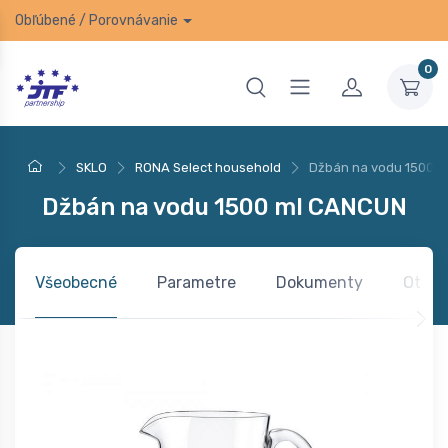
Obľúbené
/
Porovnávanie
0
SKLO
RONA Select household
Džbán na vodu 1500 
Džbán na vodu 1500 ml CANCUN
Všeobecné
Parametre
Dokumenty
Otázk