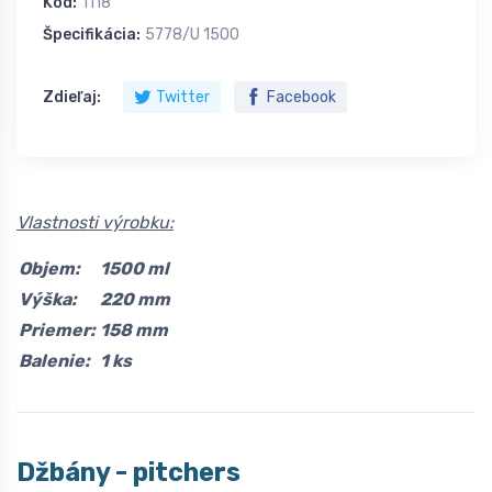
Kód:
1118
Špecifikácia:
5778/U 1500
Zdieľaj:
Twitter
Facebook
Vlastnosti výrobku:
Objem:
1500 ml
Výška:
220 mm
Priemer:
158 mm
Balenie:
1 ks
Džbány - pitchers