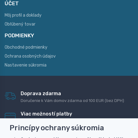
ÚČET
Môj profil a doklady
Obľúbený tovar
PODMIENKY
Obchodné podmienky
Ochrana osobných údajov
Nastavenie súkromia
Doprava zdarma
Doručenie k Vám domov zdarma od 100 EUR (bez DPH)
Viac možností platby
Rýchla online platba, bankovým prevodom alebo na
Princípy ochrany súkromia
dobierku