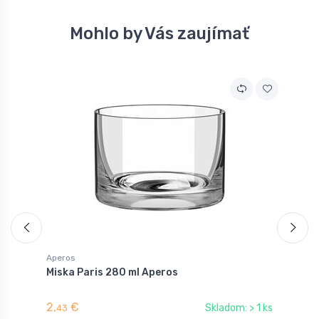
Mohlo by Vás zaujímať
Aperos
A
Miska Paris 280 ml Aperos
P
2,
€
2
Skladom: > 1 ks
43