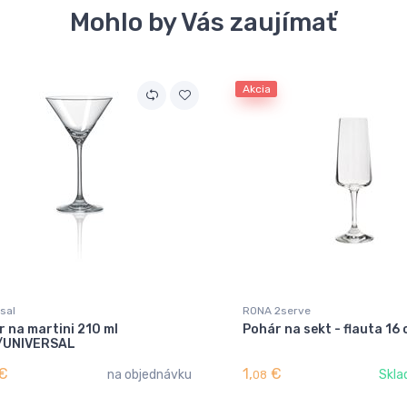
Mohlo by Vás zaujímať
Akcia
sal
RONA 2serve
 na martini 210 ml
Pohár na sekt - flauta 16
/UNIVERSAL
€
1,
€
na objednávku
Skla
08