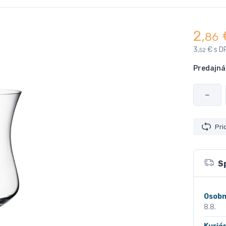
2,
86
3,
€ s D
52
Predajná
−
Pri
S
Osobn
8.8.