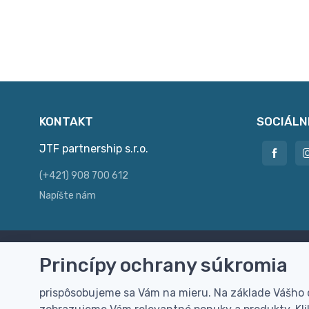
KONTAKT
SOCIÁLN
JTF partnership s.r.o.
(+421) 908 700 612
Napíšte nám
Princípy ochrany súkromia
Doprava zdarma
Vi
Doručenie k Vám domov zdarma od
Rýc
prispôsobujeme sa Vám na mieru. Na základe Vášho
100 EUR (bez DPH)
pre