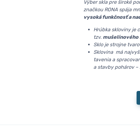
Výber skla pre široké p
značkou RONA spája mno
vysoká funkčnosť a na
Hrúbka skloviny je 
tzv.
mušelínového 
Sklo je strojne tva
Sklovina má najvyš
tavenia a spracovan
a stavby pohárov –