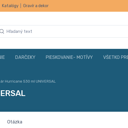
|
Katalógy
|
Gravír a dekor
IE
DARČEKY
PIESKOVANIE- MOTÍVY
VŠETKO PR
ár Hurricane 530 ml UNIVERSAL
VERSAL
Otázka