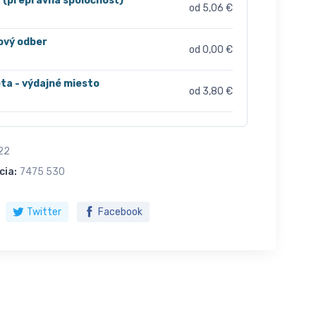
r (prepravná spoločnosť)
od 5,06 €
ový odber
od 0,00 €
ta - výdajné miesto
od 3,80 €
22
cia:
7475 530
Twitter
Facebook