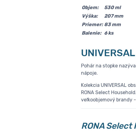
Objem:
530 ml
Výška:
207 mm
Priemer:
83 mm
Balenie:
6 ks
UNIVERSAL
Pohár na stopke nazýva
nápoje.
Kolekcia UNIVERSAL obsa
RONA Select Household. P
veľkoobjemový brandy -
RONA Select 