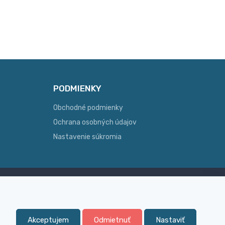
PODMIENKY
Obchodné podmienky
Ochrana osobných údajov
Nastavenie súkromia
Skúsenosť
ginálny
Široký sortiment, z ktorého Vám
pomôžeme vybrať
Akceptujem
Odmietnuť
Nastaviť