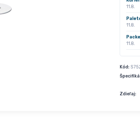
Kurié
11.8.
Palet
11.8.
Packe
11.8.
Kód:
S75
Špecifiká
Zdieľaj: