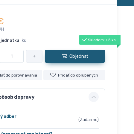
€
PH
Skladom: > 5 ks
 jednotka:
ks
+
Objednať
dať do porovnávania
Pridať do obľúbených
pôsob dopravy
ý odber
(Zadarmo)