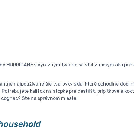
ný HURRICANE s výrazným tvarom sa stal známym ako pohár
huje najpoužívanejšie tvarovky skla, ktoré pohodlne doplní
otrebujete kalíšok na stopke pre destilát, prípitkové a kokt
 cognac? Ste na správnom mieste!
household