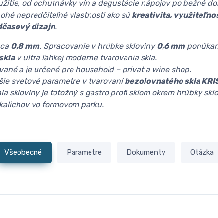
oužitie, od ochutnávky vín a degustácie nápojov po bežné d
hé nepredčiteľné vlastnosti ako sú
kreativita, využiteľno
dčasový dizajn
.
cca
0,8 mm
. Spracovanie v hrúbke skloviny
0,6 mm
ponúkam
skla
v ultra ľahkej moderne tvarovania skla.
rované a je určené pre household – privat a wine shop.
šie svetové parametre v tvarovaní
bezolovnatého skla KRI
ia skloviny je totožný s gastro profi sklom okrem hrúbky skl
 kalichov vo formovom parku.
Všeobecné
Parametre
Dokumenty
Otázka