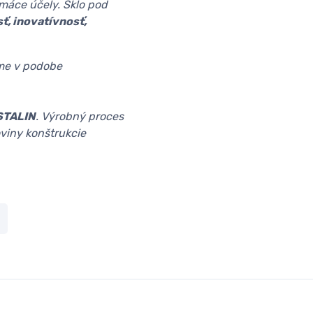
omáce účely. Sklo pod
sť, inovatívnosť,
e v podobe
STALIN
. Výrobný proces
oviny konštrukcie