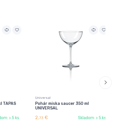
Akc
Universal
Uni
 cl TAPAS
Pohár miska saucer 350 ml
Po
UNIVERSAL
ml
2,
€
2,
dom: > 5 ks
Skladom: > 5 ks
73