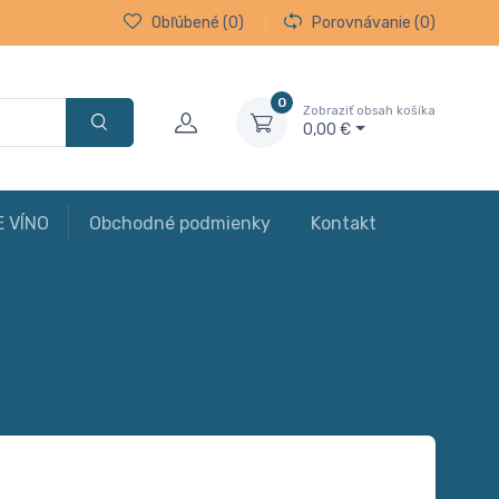
Obľúbené
(0)
Porovnávanie
(0)
0
Zobraziť obsah košíka
0,00 €
E VÍNO
Obchodné podmienky
Kontakt