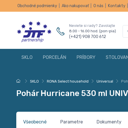
Obchodné podmienky
|
Ako nakupovať
|
O nás
|
Kontakty
Neviete si rady? Zavolajte
8.00 - 16.00 hod. (pon-pia)
(+421) 908 700 612
SKLO
PORCELÁN
PRÍBORY
STOLOVAN
SKLO
RONA Select household
Universal
Poh
Pohár Hurricane 530 ml UNI
Všeobecné
Parametre
Dokumenty