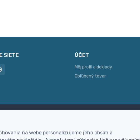
E SIETE
ÚČET
Môj profil a doklady
Obľúbený tovar
ac možností platby
Personalizácia
hla online platba, bankovým
Vyrobíme Vám vlastný ori
 chovania na webe personalizujeme jeho obsah a
vodom alebo na dobierku
darček