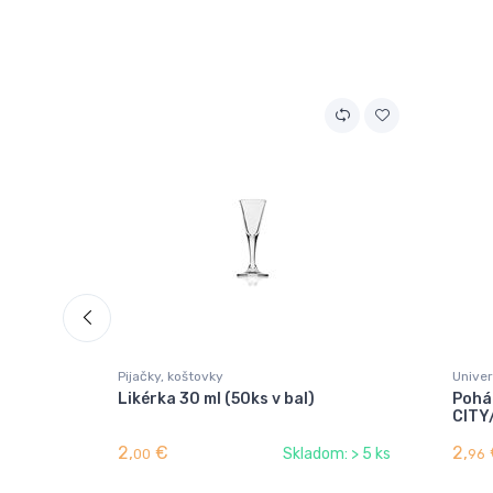
Pijačky, koštovky
Univer
Likérka 30 ml (50ks v bal)
Pohár
CITY
2,
€
2,
Skladom: > 5 ks
00
96