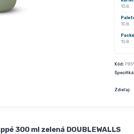
Kurié
10.8.
Palet
10.8.
Packe
10.8.
Kód:
P85
Špecifiká
Zdieľaj:
appé 300 ml zelená DOUBLEWALLS