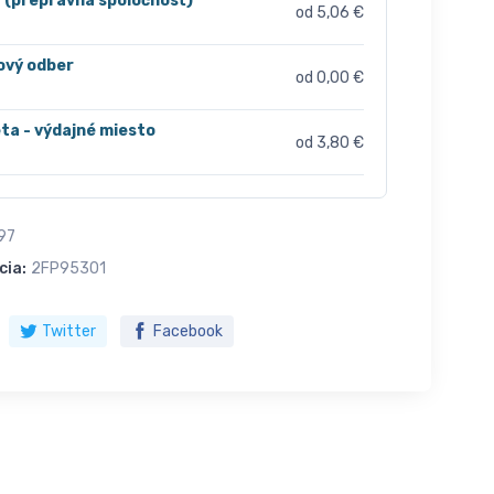
r (prepravná spoločnosť)
od 5,06 €
ový odber
od 0,00 €
ta - výdajné miesto
od 3,80 €
97
cia:
2FP95301
Twitter
Facebook