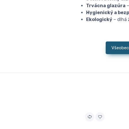
Trvácna glazúra
–
Hygienický a bez
Ekologický
– dlhá 
Všeobec