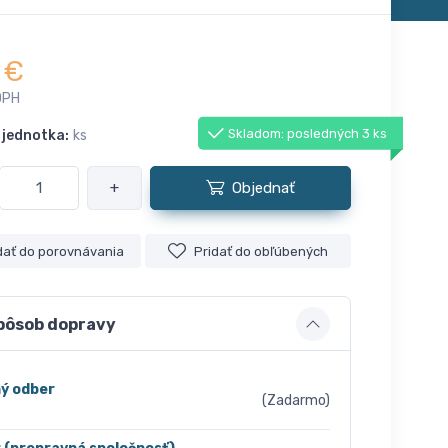
€
DPH
Skladom: posledných 3 ks
 jednotka:
ks
+
Objednať
dať do porovnávania
Pridať do obľúbených
pôsob dopravy
ý odber
(Zadarmo)