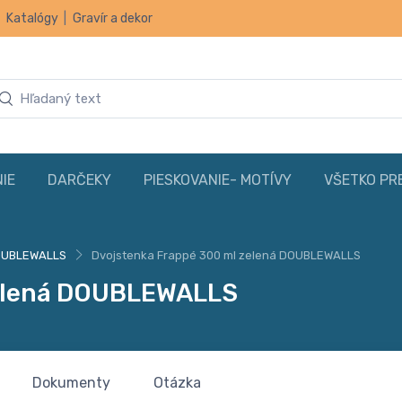
|
Katalógy
|
Gravír a dekor
IE
DARČEKY
PIESKOVANIE- MOTÍVY
VŠETKO PR
UBLEWALLS
Dvojstenka Frappé 300 ml zelená DOUBLEWALLS
zelená DOUBLEWALLS
Dokumenty
Otázka