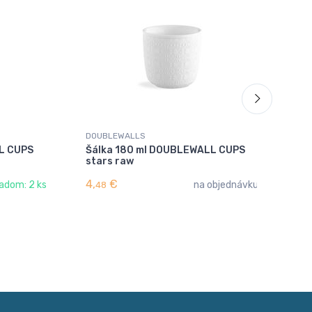
DOUBLEWALLS
DO
L CUPS
Šálka 180 ml DOUBLEWALL CUPS
Šá
stars raw
tw
4,
€
3,
adom: 2 ks
na objednávku
48
8