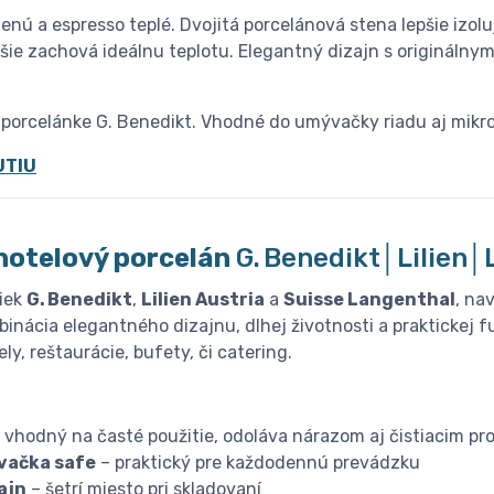
nú a espresso teplé. Dvojitá porcelánová stena lepšie izoluj
šie zachová ideálnu teplotu. Elegantný dizajn s originálny
 porcelánke G. Benedikt. Vhodné do umývačky riadu aj mikro
UTIU
hotelový porcelán
G. Benedikt│Lilien
iek
G. Benedikt
,
Lilien Austria
a
Suisse Langenthal
, na
inácia elegantného dizajnu, dlhej životnosti a praktickej f
ly, reštaurácie, bufety, či catering.
 vhodný na časté použitie, odoláva nárazom aj čistiacim pr
vačka safe
– praktický pre každodennú prevádzku
ajn
– šetrí miesto pri skladovaní