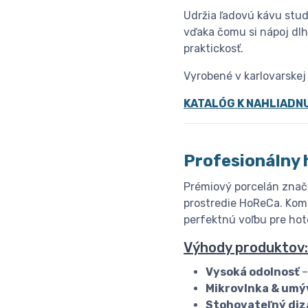
Udržia ľadovú kávu stude
vďaka čomu si nápoj dlh
praktickosť.
Vyrobené v karlovarskej
KATALÓG K NAHLIADN
Profesionálny 
Prémiový porcelán znač
prostredie HoReCa. Komb
perfektnú voľbu pre hote
Výhody produktov:
Vysoká odolnosť
–
Mikrovlnka & umý
Stohovateľný diz