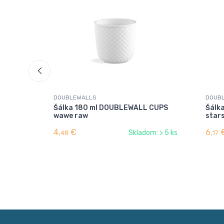
DOUBLEWALLS
DOUB
Šálka 180 ml DOUBLEWALL CUPS
Šálk
wawe raw
star
4,
€
6,
Skladom: > 5 ks
48
17