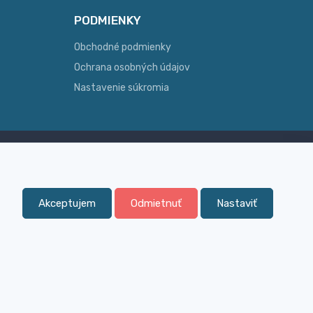
PODMIENKY
Obchodné podmienky
Ochrana osobných údajov
Nastavenie súkromia
Skúsenosť
ginálny
Široký sortiment, z ktorého Vám
pomôžeme vybrať
Akceptujem
Odmietnuť
Nastaviť