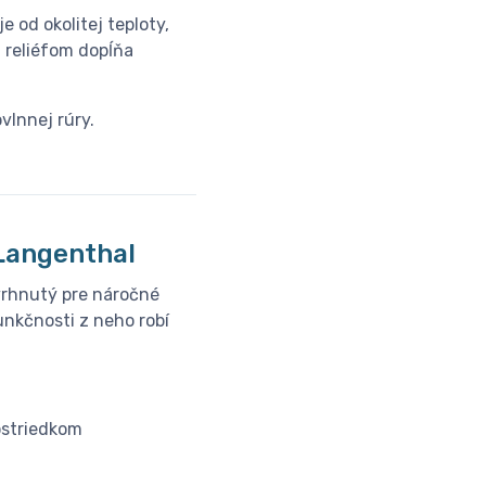
e od okolitej teploty,
m reliéfom dopĺňa
vlnnej rúry.
│Langenthal
vrhnutý pre náročné
unkčnosti z neho robí
ostriedkom