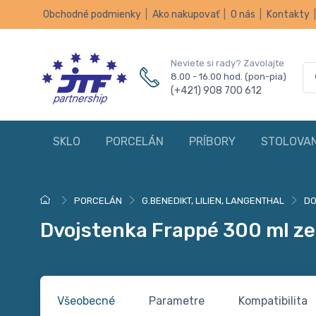
Obchodné podmienky
|
Ako nakupovať
|
O nás
|
Kontakty
Neviete si rady? Zavolajte
8.00 - 16.00 hod. (pon-pia)
(+421) 908 700 612
SKLO
PORCELÁN
PRÍBORY
STOLOVAN
PORCELÁN
G.BENEDIKT, LILIEN, LANGENTHAL
DO
Dvojstenka Frappé 300 ml 
Všeobecné
Parametre
Kompatibilita