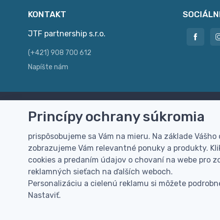
KONTAKT
SOCIÁLN
JTF partnership s.r.o.
(+421) 908 700 612
Napíšte nám
Princípy ochrany súkromia
Doprava zdarma
Vi
Doručenie k Vám domov zdarma od
Rýc
prispôsobujeme sa Vám na mieru. Na základe Vášho
100 EUR (bez DPH)
pre
zobrazujeme Vám relevantné ponuky a produkty. Klik
cookies a predaním údajov o chovaní na webe pro zo
reklamných sieťach na ďalších weboch.
Personalizáciu a cielenú reklamu si môžete podrobne
Nastaviť.