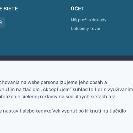
E SIETE
ÚČET
Môj profil a doklady
Obľúbený tovar
ac možností platby
Personalizácia
hla online platba, bankovým
Vyrobíme Vám vlastný ori
 chovania na webe personalizujeme jeho obsah a
vodom alebo na dobierku
darček
nutím na tlačidlo „Akceptujem“ súhlasíte tiež s využívaním
brazenie cielenej reklamy na sociálnych sieťach a v
 nastaviť alebo kedykoľvek vypnúť po kliknutí na tlačidlo