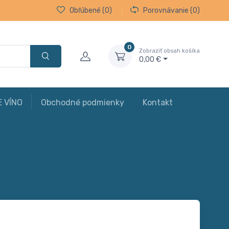
Obľúbené
(0)
Porovnávanie
(0)
0
Zobraziť obsah košíka
0,00 €
E VÍNO
Obchodné podmienky
Kontakt