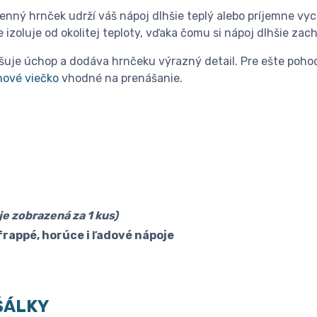
enný hrnček udrží váš nápoj dlhšie teplý alebo príjemne vyc
 izoluje od okolitej teploty, vďaka čomu si nápoj dlhšie zac
uje úchop a dodáva hrnčeku výrazný detail. Pre ešte pohodl
ónové viečko
vhodné na prenášanie.
je zobrazená za 1 kus)
 frappé, horúce i ľadové nápoje
ŠÁLKY