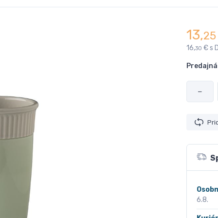
13,
25
16,
€ s 
30
Predajná
−
Pri
S
Osobn
6.8.