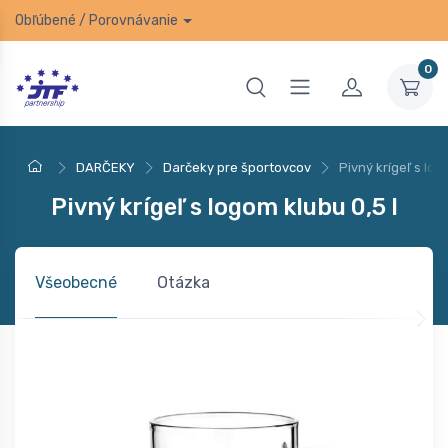
Obľúbené
/
Porovnávanie
0
DARČEKY
Darčeky pre športovcov
Pivný krígeľ s log
Pivný krígeľ s logom klubu 0,5 l
Všeobecné
Otázka