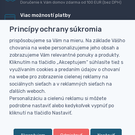
Doručenie k Vám domov zdarma od 100 EUR (bez DPH)
Viac možností platby
Rýchla online platba, bankovým prevodom alebo na
Princípy ochrany súkromia
dobierku
prispôsobujeme sa Vám na mieru. Na základe Vášho
Personalizácia
chovania na webe personalizujeme jeho obsah a
Vyrobíme Vám vlastný originálny darček
zobrazujeme Vám relevantné ponuky a produkty.
Skúsenosť
Kliknutím na tlačidlo „Akceptujem“ súhlasíte tiež s
Široký sortiment, z ktorého Vám pomôžeme vybrať
využívaním cookies a predaním údajov o chovaní
na webe pro zobrazenie cielenej reklamy na
sociálnych sieťach a v reklamných sieťach na
ďalších weboch.
Personalizáciu a cielenú reklamu si môžete
podrobne nastaviť alebo kedykoľvek vypnúť po
kliknutí na tlačidlo Nastaviť.