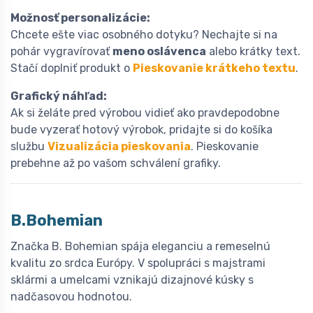
Možnosť personalizácie:
Chcete ešte viac osobného dotyku? Nechajte si na
pohár vygravírovať
meno oslávenca
alebo krátky text.
Stačí doplniť produkt o
Pieskovanie krátkeho textu
.
Grafický náhľad:
Ak si želáte pred výrobou vidieť ako pravdepodobne
bude vyzerať hotový výrobok, pridajte si do košíka
službu
Vizualizácia pieskovania
. Pieskovanie
prebehne až po vašom schválení grafiky.
B.Bohemian
Značka B. Bohemian spája eleganciu a remeselnú
kvalitu zo srdca Európy. V spolupráci s majstrami
sklármi a umelcami vznikajú dizajnové kúsky s
nadčasovou hodnotou.