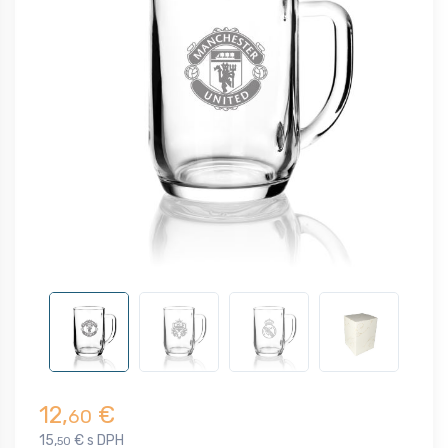
12,
€
60
15,
€ s DPH
50