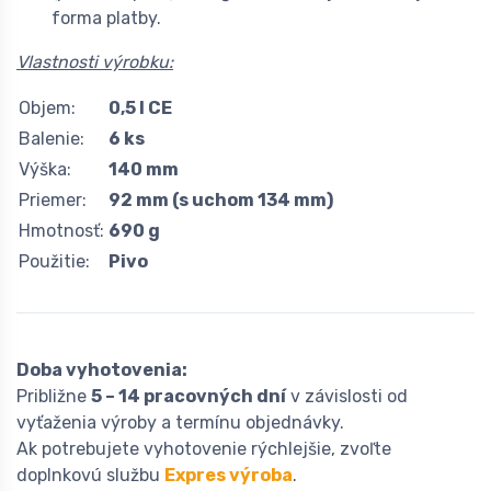
forma platby.
Vlastnosti výrobku:
Objem:
0,5 l CE
Balenie:
6 ks
Výška:
140 mm
Priemer:
92 mm (s uchom 134 mm)
Hmotnosť:
690 g
Použitie:
Pivo
Doba vyhotovenia:
Približne
5 – 14 pracovných dní
v závislosti od
vyťaženia výroby a termínu objednávky.
Ak potrebujete vyhotovenie rýchlejšie, zvoľte
doplnkovú službu
Expres výroba
.