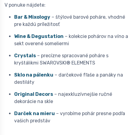
V ponuke nájdete:
Bar & Mixology
– štýlové barové poháre, vhodné
pre každú príležitosť
Wine & Degustation
– kolekcie pohárov na víno a
sekt overené someliermi
Crystals
– precízne spracované poháre s
kryštálikmi SWAROVSKI® ELEMENTS
Sklo na pálenku
– darčekové fľaše a panáky na
destiláty
Original Decors
– najexkluzívnejšie ručné
dekorácie na skle
Darček na mieru
– vyrobíme pohár presne podľa
vašich predstáv