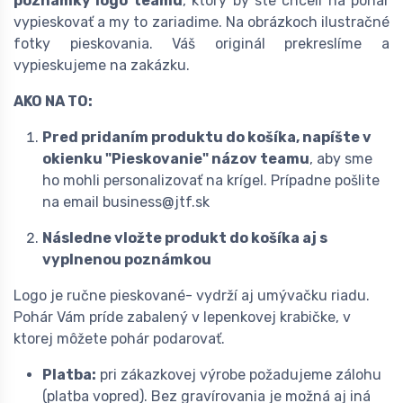
poznámky logo teamu
, ktorý by ste chceli na pohár
vypieskovať a my to zariadime. Na obrázkoch ilustračné
fotky pieskovania. Váš originál prekreslíme a
vypieskujeme na zakázku.
AKO NA TO:
Pred pridaním produktu do košíka, napíšte v
okienku "Pieskovanie"
názov teamu
, aby sme
ho mohli personalizovať na krígel. Prípadne pošlite
na email business@jtf.sk
Následne vložte produkt do košíka aj s
vyplnenou poznámkou
Logo je ručne pieskované- vydrží aj umývačku riadu.
Pohár Vám príde zabalený v lepenkovej krabičke, v
ktorej môžete pohár podarovať.
Platba:
pri zákazkovej výrobe požadujeme zálohu
(platba vopred). Bez gravírovania je možná aj iná