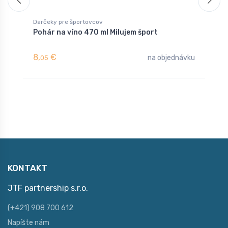
Darčeky pre športovcov
D
Pohár na víno 470 ml Milujem šport
K
8,
€
8
na objednávku
05
KONTAKT
JTF partnership s.r.o.
(+421) 908 700 612
Napíšte nám