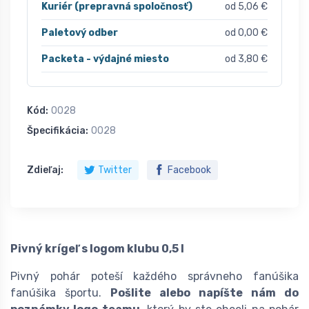
Kuriér (prepravná spoločnosť)
od 5,06 €
Paletový odber
od 0,00 €
Packeta - výdajné miesto
od 3,80 €
Kód:
0028
Špecifikácia:
0028
Zdieľaj:
Twitter
Facebook
Pivný krígeľ s logom klubu 0,5 l
Pivný pohár poteší každého správneho fanúšika
fanúšika športu.
Pošlite alebo napíšte nám do