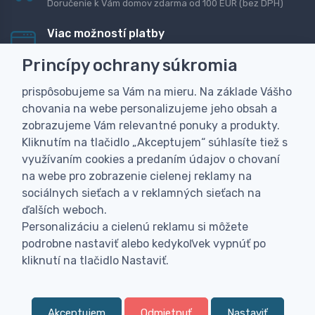
Doručenie k Vám domov zdarma od 100 EUR (bez DPH)
Viac možností platby
Rýchla online platba, bankovým prevodom alebo na
Princípy ochrany súkromia
dobierku
prispôsobujeme sa Vám na mieru. Na základe Vášho
Personalizácia
chovania na webe personalizujeme jeho obsah a
Vyrobíme Vám vlastný originálny darček
zobrazujeme Vám relevantné ponuky a produkty.
Skúsenosť
Kliknutím na tlačidlo „Akceptujem“ súhlasíte tiež s
Široký sortiment, z ktorého Vám pomôžeme vybrať
využívaním cookies a predaním údajov o chovaní
na webe pro zobrazenie cielenej reklamy na
sociálnych sieťach a v reklamných sieťach na
ďalších weboch.
Personalizáciu a cielenú reklamu si môžete
podrobne nastaviť alebo kedykoľvek vypnúť po
kliknutí na tlačidlo Nastaviť.
Akceptujem
Odmietnuť
Nastaviť