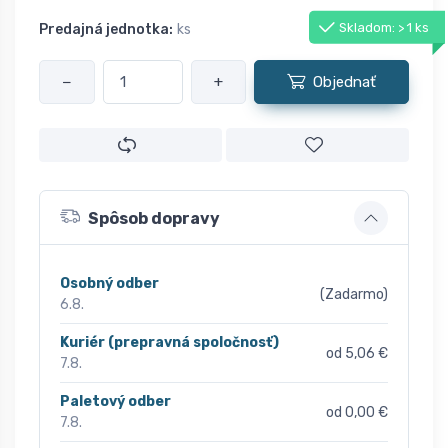
Skladom: > 1 ks
Predajná jednotka:
ks
−
+
Objednať
Spôsob dopravy
Osobný odber
(Zadarmo)
6.8.
Kuriér (prepravná spoločnosť)
od 5,06 €
7.8.
Paletový odber
od 0,00 €
7.8.