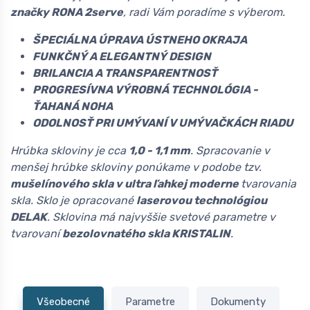
značky RONA 2serve
, radi Vám poradíme s výberom.
ŠPECIÁLNA ÚPRAVA ÚSTNEHO OKRAJA
FUNKČNÝ A ELEGANTNÝ DESIGN
BRILANCIA A TRANSPARENTNOSŤ
PROGRESÍVNA VÝROBNÁ TECHNOLÓGIA -
ŤAHANÁ NOHA
ODOLNOSŤ PRI UMÝVANÍ V UMÝVAČKÁCH RIADU
Hrúbka skloviny je cca
1,0 - 1,1 mm
. Spracovanie v
menšej hrúbke skloviny ponúkame v podobe tzv.
mušelínového skla v ultra ľahkej moderne
tvarovania
skla. Sklo je opracované
laserovou technológiou
DELAK
. Sklovina má najvyššie svetové parametre v
tvarovaní
bezolovnatého skla KRISTALIN
.
Všeobecné
Parametre
Dokumenty