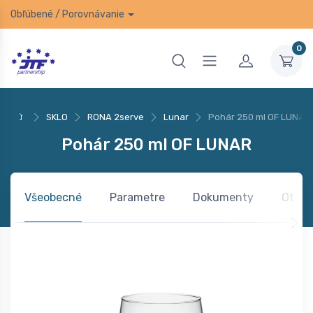
Obľúbené
/
Porovnávanie
0
SKLO
RONA 2serve
Lunar
Pohár 250 ml OF LUNAR
Pohár 250 ml OF LUNAR
Všeobecné
Parametre
Dokumenty
Otázk