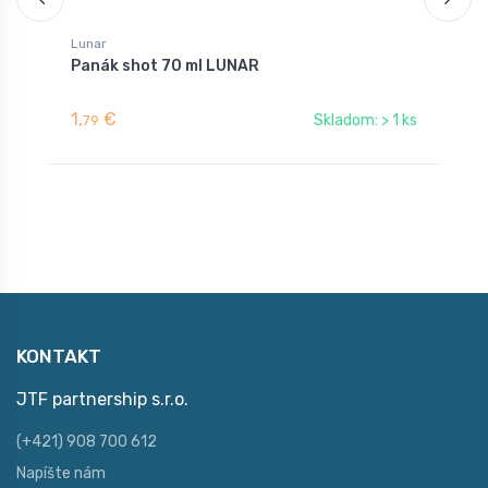
Lunar
L
Panák shot 70 ml LUNAR
P
1,
€
2
Skladom: > 1 ks
79
KONTAKT
JTF partnership s.r.o.
(+421) 908 700 612
Napíšte nám