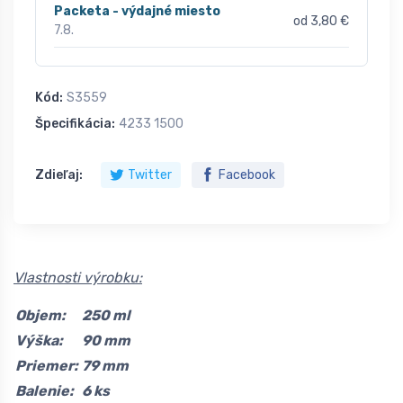
Packeta - výdajné miesto
od 3,80 €
7.8.
Kód:
S3559
Špecifikácia:
4233 1500
Zdieľaj:
Twitter
Facebook
Vlastnosti výrobku:
Objem:
250 ml
Výška:
90 mm
Priemer:
79 mm
Balenie:
6 ks