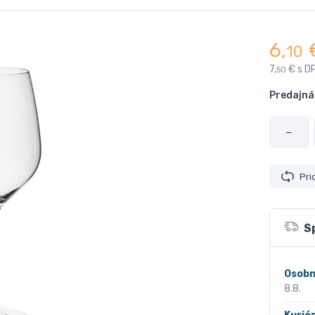
6,
10
7,
€ s D
50
Predajná
−
Pri
S
Osobn
8.8.