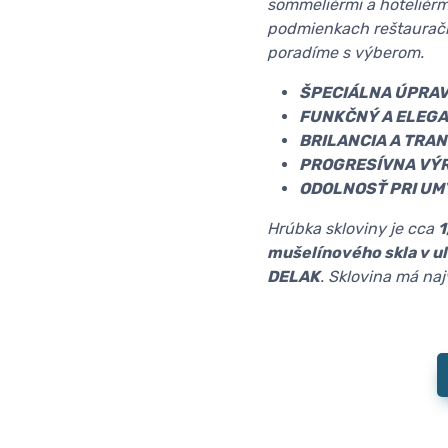
sommeliérmi a hoteliérm
podmienkach reštauračn
poradíme s výberom.
ŠPECIÁLNA ÚPRA
FUNKČNÝ A ELEGA
BRILANCIA A TRA
PROGRESÍVNA VÝR
ODOLNOSŤ PRI UM
Hrúbka skloviny je cca
1
mušelínového skla v u
DELAK
. Sklovina má na