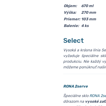
Objem:
670 ml
Výška:
270 mm
Priemer:
103 mm
Balenie:
4 ks
Select
Vysoká a krásna línia Se
vyžaduje špeciálne skl
produkciu. Nie každý vý
môžeme ponúknuť našim
RONA 2serve
Špeciálne sklo
RONA 2s
dôrazom na
vysoké zať