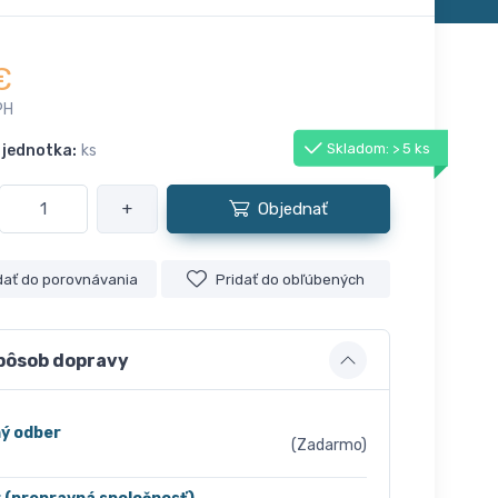
€
PH
Skladom: > 5 ks
 jednotka:
ks
+
Objednať
dať do porovnávania
Pridať do obľúbených
pôsob dopravy
ý odber
(Zadarmo)