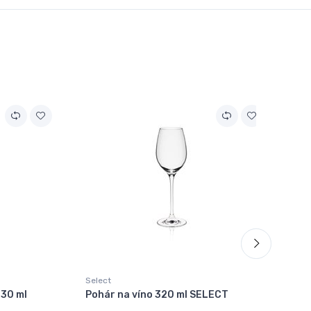
Select
Sel
730 ml
Pohár na víno 320 ml SELECT
Po
SE