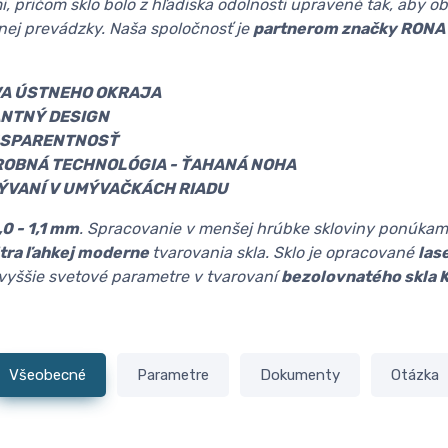
i, pričom sklo bolo z hľadiska odolnosti upravené tak, aby o
ej prevádzky. Naša spoločnosť je
partnerom značky RONA
VA ÚSTNEHO OKRAJA
NTNÝ DESIGN
NSPARENTNOSŤ
OBNÁ TECHNOLÓGIA - ŤAHANÁ NOHA
ÝVANÍ V UMÝVAČKÁCH RIADU
,0 - 1,1 mm
. Spracovanie v menšej hrúbke skloviny ponúkam
ltra ľahkej moderne
tvarovania skla. Sklo je opracované
las
jvyššie svetové parametre v tvarovaní
bezolovnatého skla 
Všeobecné
Parametre
Dokumenty
Otázka