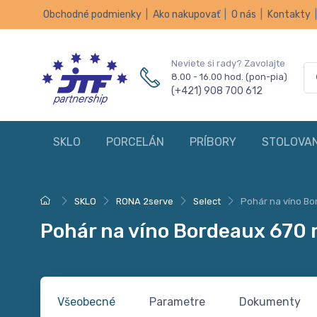
Obchodné podmienky
|
Ako nakupovať
|
O nás
|
Kontakty
Neviete si rady? Zavolajte
8.00 - 16.00 hod. (pon-pia)
(+421) 908 700 612
SKLO
PORCELÁN
PRÍBORY
STOLOVAN
SKLO
RONA 2serve
Select
Pohár na víno Bo
Pohár na víno Bordeaux 670
Všeobecné
Parametre
Dokumenty