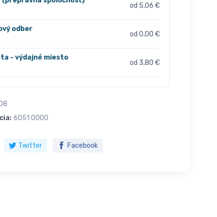
r (prepravná spoločnosť)
od 5,06 €
ový odber
od 0,00 €
ta - výdajné miesto
od 3,80 €
08
cia:
6051 0000
Twitter
Facebook