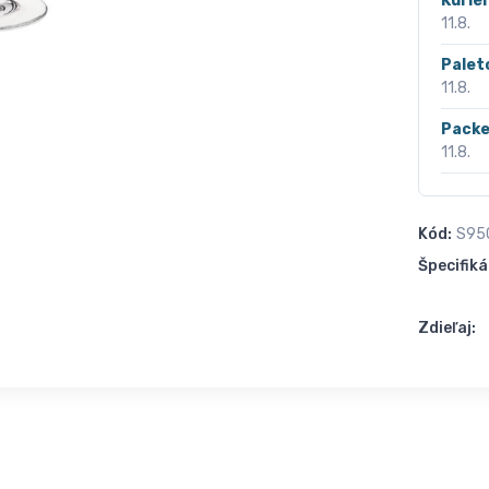
Kurié
11.8.
Palet
11.8.
Packe
11.8.
Kód:
S95
Špecifiká
Zdieľaj: