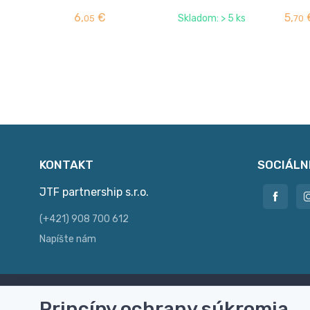
6,
€
5,
Skladom: > 5 ks
05
70
KONTAKT
SOCIÁLN
JTF partnership s.r.o.
(+421) 908 700 612
Napíšte nám
Princípy ochrany súkromia