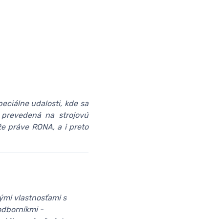
peciálne udalosti, kde sa
o prevedená na strojovú
že práve RONA, a i preto
ými vlastnosťami s
odborníkmi -