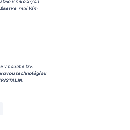
bstálo v náročných
 2serve
, radi Vám
e v podobe tzv.
erovou technológiou
KRISTALIN
.