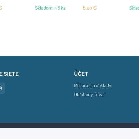
€
5,
€
Skladom: > 5 ks
Skla
60
E SIETE
ÚČET
Môj profil a doklady
Obľúbený tovar