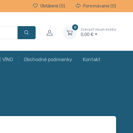
Obľúbené
(0)
Porovnávanie
(0)
0
Zobraziť obsah košíka
0,00 €
E VÍNO
Obchodné podmienky
Kontakt