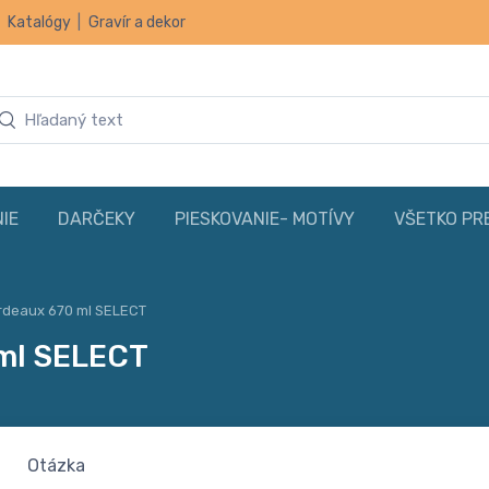
|
Katalógy
|
Gravír a dekor
IE
DARČEKY
PIESKOVANIE- MOTÍVY
VŠETKO PR
rdeaux 670 ml SELECT
 ml SELECT
Otázka