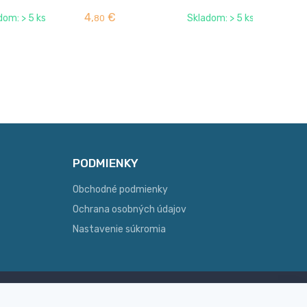
4,
€
4,
dom: > 5 ks
Skladom: > 5 ks
80
PODMIENKY
Obchodné podmienky
Ochrana osobných údajov
Nastavenie súkromia