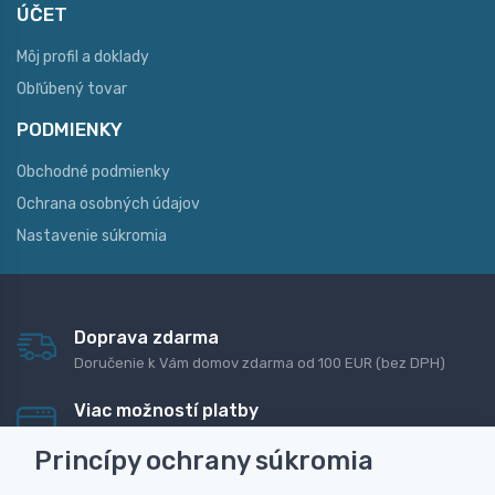
ÚČET
Môj profil a doklady
Obľúbený tovar
PODMIENKY
Obchodné podmienky
Ochrana osobných údajov
Nastavenie súkromia
Doprava zdarma
Doručenie k Vám domov zdarma od 100 EUR (bez DPH)
Viac možností platby
Rýchla online platba, bankovým prevodom alebo na
Princípy ochrany súkromia
dobierku