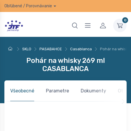
Obľúbené
/
Porovnávanie
0
SKLO
PASABAHCE
Casablanca
Pohár na whisk
Pohár na whisky 269 ml
CASABLANCA
Všeobecné
Parametre
Dokumenty
Otázk