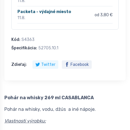
11.8.
Packeta - výdajné miesto
od 3,80 €
11.8.
Kód:
S4363
Špecifikácia:
52705.10.1
Zdieľaj:
Twitter
Facebook
Pohár na whisky 269 ml CASABLANCA
Pohár na whisky, vodu, džús a iné nápoje.
Vlastnosti výrobku: