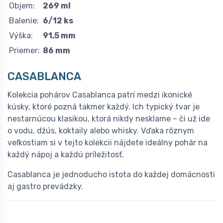
Objem:
269 ml
Balenie:
6/12 ks
Výška:
91,5 mm
Priemer:
86 mm
CASABLANCA
Kolekcia pohárov Casablanca patrí medzi ikonické
kúsky, ktoré pozná takmer každý. Ich typický tvar je
nestarnúcou klasikou, ktorá nikdy nesklame – či už ide
o vodu, džús, koktaily alebo whisky. Vďaka rôznym
veľkostiam si v tejto kolekcii nájdete ideálny pohár na
každý nápoj a každú príležitosť.
Casablanca je jednoducho istota do každej domácnosti
aj gastro prevádzky.