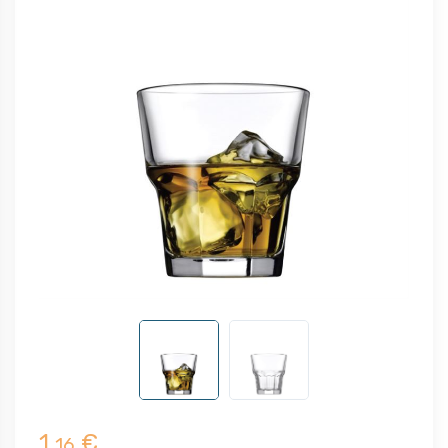
1,
€
16