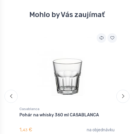
Mohlo by Vás zaujímať
Casablanca
C
Pohár na whisky 360 ml CASABLANCA
P
1,
€
1
na objednávku
43