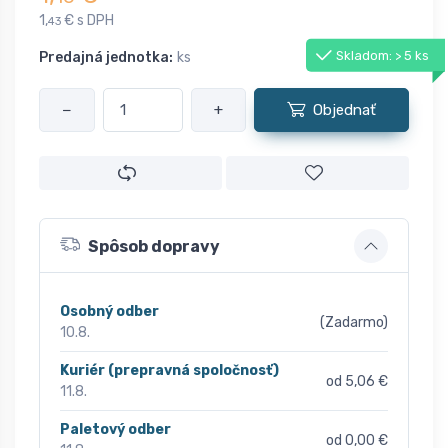
1,
€ s DPH
43
Skladom: > 5 ks
Predajná jednotka:
ks
−
+
Objednať
Spôsob dopravy
Osobný odber
(Zadarmo)
10.8.
Kuriér (prepravná spoločnosť)
od 5,06 €
11.8.
Paletový odber
od 0,00 €