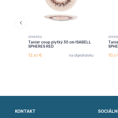
SPHERES
SPHE
Tanier coup plytký 30 cm ISABELL
Tani
SPHERES RED
SPHE
12,
€
10,
na objednávku
83
67
KONTAKT
SOCIÁLN