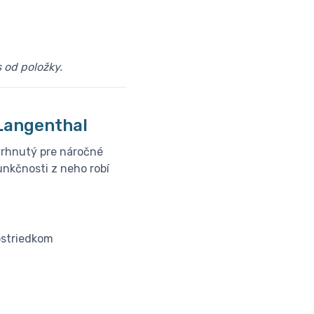
 od položky.
│Langenthal
vrhnutý pre náročné
unkčnosti z neho robí
ostriedkom