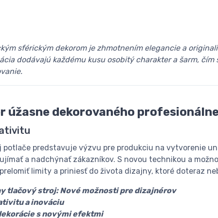
kým sférickým dekorom je zhmotnením elegancie a originalit
nácia dodávajú každému kusu osobitý charakter a šarm, čím
vanie.
er úžasne dekorovaného profesionáln
ativitu
j potlače predstavuje výzvu pre produkciu na vytvorenie u
aujímať a nadchýnať zákazníkov. S novou technikou a možnos
relomiť limity a priniesť do života dizajny, ktoré doteraz ne
ny tlačový stroj: Nové možnosti pre dizajnérov
ativitu a inováciu
dekorácie s novými efektmi