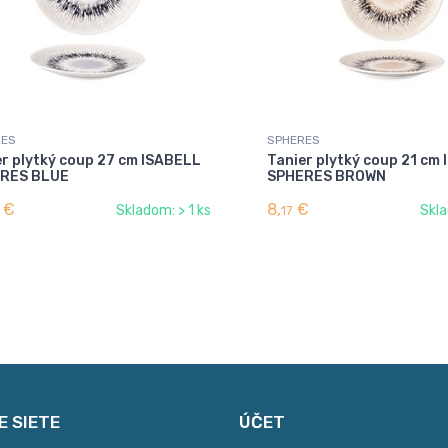
RES
SPHERES
er plytký coup 27 cm ISABELL
Tanier plytký coup 21 cm
RES BLUE
SPHERES BROWN
€
8,
€
Skladom: > 1 ks
Skla
17
E SIETE
ÚČET