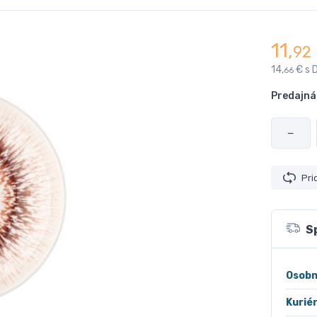
11,
92
14,
€ s 
66
Predajná
−
Pri
S
Osobn
Kurié