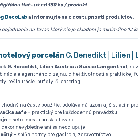
igitálnu tlač- už od 150 ks / produkt
óg DecoLab
a informujte sa o dostupnosti produktov.
objednanie na tovar, ktorý nie je skladom je minimálne 12 ks
hotelový porcelán
G. Benedikt│Lilien
iek
G. Benedikt
,
Lilien Austria
a
Suisse Langenthal
, na
inácia elegantného dizajnu, dlhej životnosti a praktickej f
ly, reštaurácie, bufety, či catering.
 vhodný na časté použitie, odoláva nárazom aj čistiacim pr
vačka safe
– praktický pre každodennú prevádzku
ajn
– šetrí miesto pri skladovaní
 dekor nevybledne ani sa neodlupuje
pečný
– spĺňa normy pre gastro aj zdravotníctvo