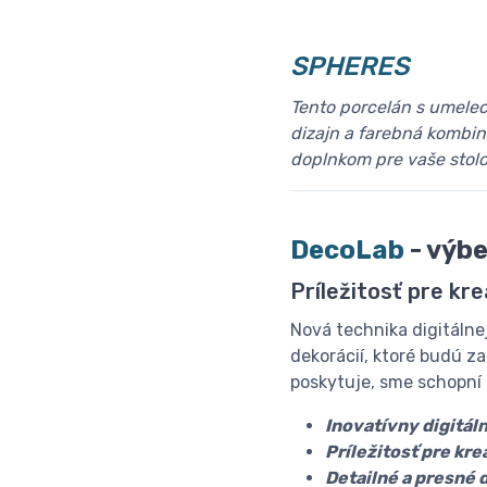
SPHERES
Tento porcelán s umelec
dizajn a farebná kombi
doplnkom pre vaše stolo
DecoLab
- výb
Príležitosť pre kre
Nová technika digitálne
dekorácií, ktoré budú z
poskytuje, sme schopní p
Inovatívny digitál
Príležitosť pre kre
Detailné a presné 