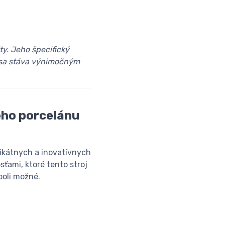
y. Jeho špecifický
 sa stáva výnimočným
eho porcelánu
nikátnych a inovatívnych
ťami, ktoré tento stroj
boli možné.