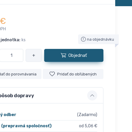
€
DPH
na objednávku
 jednotka:
ks
+
Objednať
dať do porovnávania
Pridať do obľúbených
pôsob dopravy
ý odber
(Zadarmo)
r (prepravná spoločnosť)
od 5,06 €