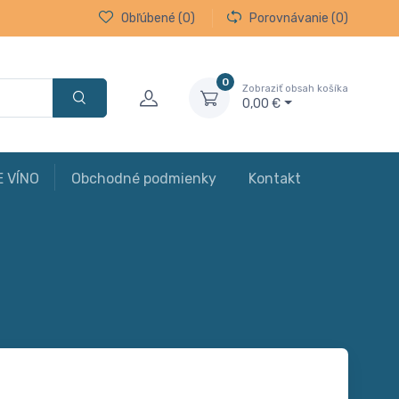
Obľúbené
(0)
Porovnávanie
(0)
0
Zobraziť obsah košíka
0,00 €
E VÍNO
Obchodné podmienky
Kontakt