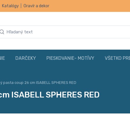
|
Katalógy
|
Gravír a dekor
IE
DARČEKY
PIESKOVANIE- MOTÍVY
VŠETKO PR
oký pasta coup 26 cm ISABELL SPHERES RED
6 cm ISABELL SPHERES RED