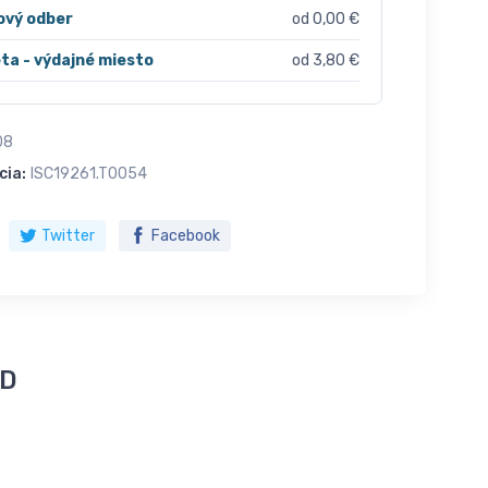
ový odber
od 0,00 €
ta - výdajné miesto
od 3,80 €
08
cia:
ISC19261.T0054
Twitter
Facebook
ED