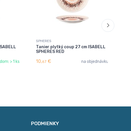
SPHERES
SP
 ISABELL
Tanier plytký coup 27 cm ISABELL
Ta
SPHERES RED
IS
10,
€
11,
dom: > 1 ks
na objednávku
67
PODMIENKY