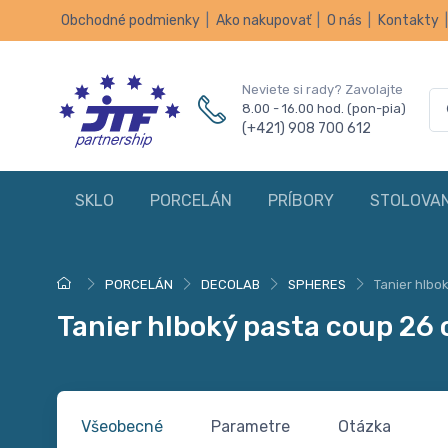
Obchodné podmienky
|
Ako nakupovať
|
O nás
|
Kontakty
Neviete si rady? Zavolajte
8.00 - 16.00 hod. (pon-pia)
(+421) 908 700 612
SKLO
PORCELÁN
PRÍBORY
STOLOVAN
PORCELÁN
DECOLAB
SPHERES
Tanier hlb
Tanier hlboký pasta coup 2
Všeobecné
Parametre
Otázka