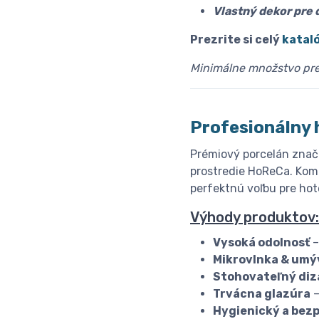
Vlastný dekor pre d
Prezrite si celý
katal
Minimálne množstvo pre 
Profesionálny 
Prémiový porcelán znač
prostredie HoReCa. Komb
perfektnú voľbu pre hote
Výhody produktov:
Vysoká odolnosť
–
Mikrovlnka & umý
Stohovateľný diz
Trvácna glazúra
–
Hygienický a bez