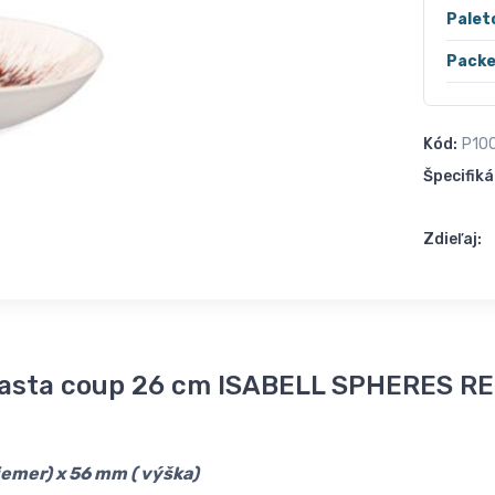
Palet
Packe
Kód:
P10
Špecifiká
Zdieľaj:
pasta coup 26 cm ISABELL SPHERES R
emer) x 56 mm ( výška)