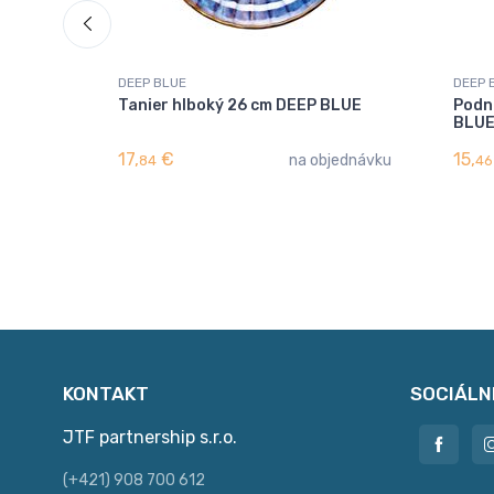
DEEP BLUE
DEEP 
Tanier hlboký 26 cm DEEP BLUE
Podn
BLU
17,
€
15,
na objednávku
84
46
KONTAKT
SOCIÁLN
JTF partnership s.r.o.
(+421) 908 700 612