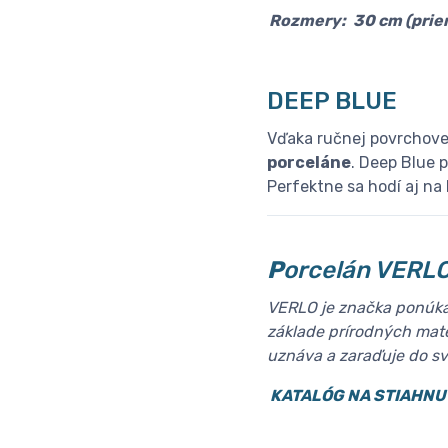
Rozmery:
30 cm (prie
DEEP BLUE
Vďaka ručnej povrchove
porceláne
. Deep Blue 
Perfektne sa hodí aj na
P
orcelán VERL
VERLO je značka ponúkaj
základe prírodných mate
uznáva a zaraďuje do svo
KATALÓG NA STIAHNU