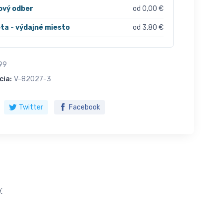
ový odber
od 0,00 €
ta - výdajné miesto
od 3,80 €
99
cia:
V-82027-3
Twitter
Facebook
.