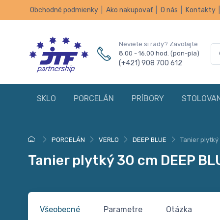
Obchodné podmienky
|
Ako nakupovať
|
O nás
|
Kontakty
Neviete si rady? Zavolajte
8.00 - 16.00 hod. (pon-pia)
(+421) 908 700 612
SKLO
PORCELÁN
PRÍBORY
STOLOVAN
PORCELÁN
VERLO
DEEP BLUE
Tanier plytk
Tanier plytký 30 cm DEEP BL
Všeobecné
Parametre
Otázka