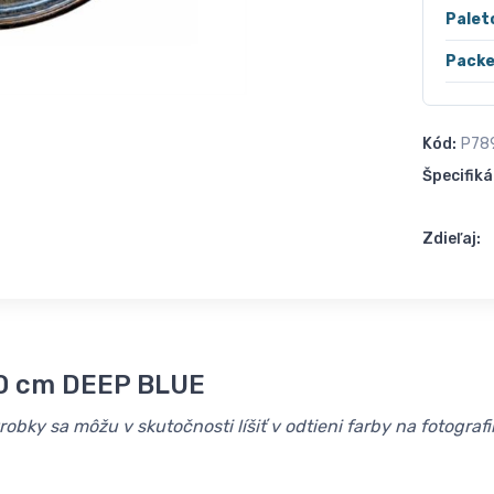
Palet
Packe
Kód:
P78
Špecifiká
Zdieľaj:
30 cm DEEP BLUE
obky sa môžu v skutočnosti líšiť v odtieni farby na fotografií