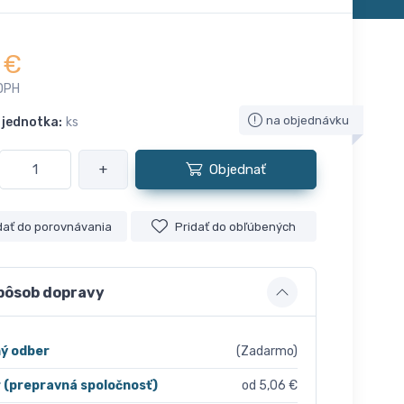
€
DPH
na objednávku
 jednotka:
ks
+
Objednať
dať do porovnávania
Pridať do obľúbených
pôsob dopravy
ý odber
(Zadarmo)
r (prepravná spoločnosť)
od 5,06 €