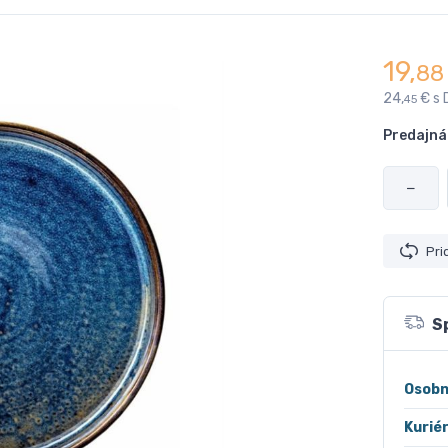
19,
88
24,
€ s 
45
Predajná
−
Pri
S
Osobn
Kurié