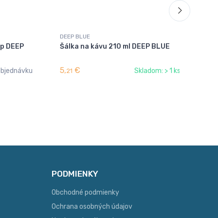
DEEP BLUE
DEE
up DEEP
Šálka na kávu 210 ml DEEP BLUE
Ta
5,
€
19,
objednávku
Skladom: > 1 ks
21
PODMIENKY
Obchodné podmienky
Ochrana osobných údajov