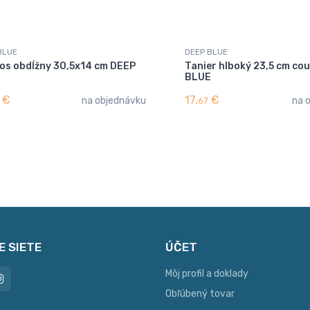
BLUE
DEEP BLUE
os obdĺžny 30,5x14 cm DEEP
Tanier hlboký 23,5 cm co
E
BLUE
€
17,
€
na objednávku
na 
67
E SIETE
ÚČET
Môj profil a doklady
Obľúbený tovar