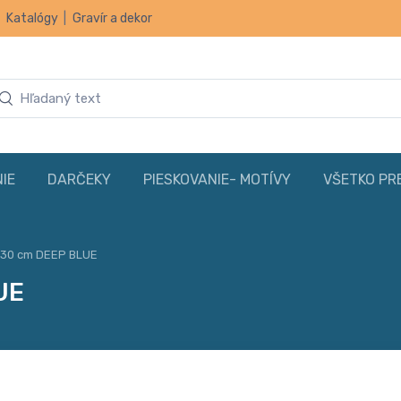
|
Katalógy
|
Gravír a dekor
IE
DARČEKY
PIESKOVANIE- MOTÍVY
VŠETKO PR
ý 30 cm DEEP BLUE
UE