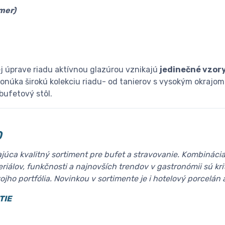
mer)
j úprave riadu aktívnou glazúrou vznikajú
jedinečné vzory
ponúka širokú kolekciu riadu- od tanierov s vysokým okrajom
 bufetový stôl.
O
úca kvalitný sortiment pre bufet a stravovanie. Kombinácia 
riálov, funkčnosti a najnovších trendov v gastronómii sú kri
jho portfólia. Novinkou v sortimente je i hotelový porcelán a
TIE