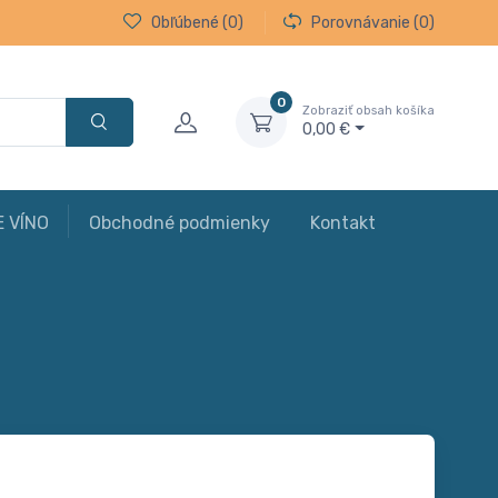
Obľúbené
(0)
Porovnávanie
(0)
0
Zobraziť obsah košíka
0,00 €
E VÍNO
Obchodné podmienky
Kontakt