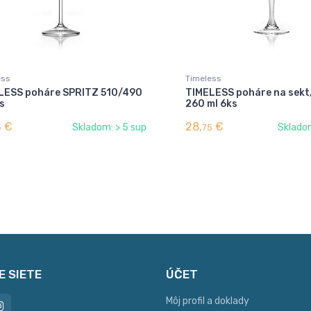
ess
Timeless
LESS poháre SPRITZ 510/490
TIMELESS poháre na sekt
s
260 ml 6ks
€
28,
€
Skladom: > 5 sup
Skladom
3
75
E SIETE
ÚČET
Môj profil a doklady