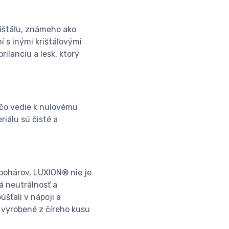
rištáľu, známeho ako
í s inými krištáľovými
ilanciu a lesk, ktorý
 čo vedie k nulovému
iálu sú čisté a
 pohárov, LUXION® nie je
 neutrálnosť a
úšťali v nápoji a
 vyrobené z číreho kusu