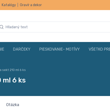
|
Katalógy
|
Gravír a dekor
IE
DARČEKY
PIESKOVANIE- MOTÍVY
VŠETKO PR
 sekt 210 ml 6 ks
 ml 6 ks
Otázka