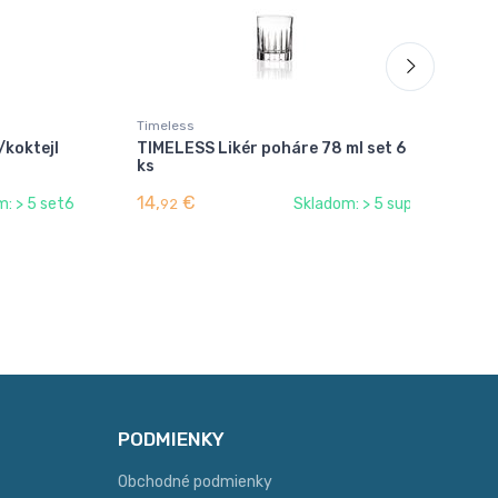
Timeless
Tim
/koktejl
TIMELESS Likér poháre 78 ml set 6
TI
ks
ml
14,
€
48
: > 5 set6
Skladom: > 5 sup
92
PODMIENKY
Obchodné podmienky