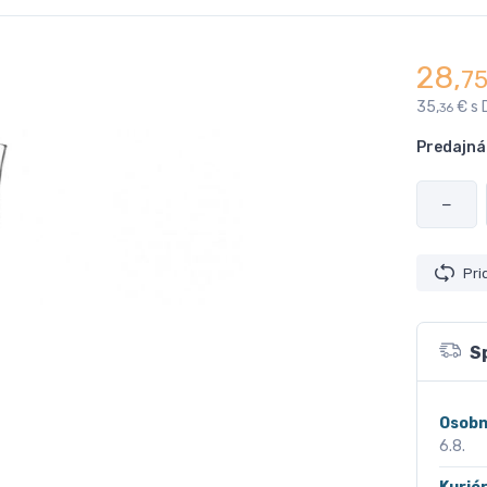
28,
7
35,
€ s 
36
Predajná
−
Pri
S
Osobn
6.8.