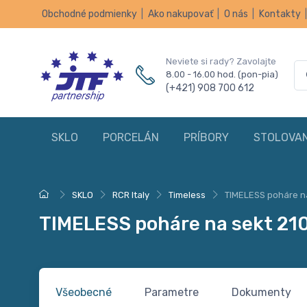
Obchodné podmienky
|
Ako nakupovať
|
O nás
|
Kontakty
Neviete si rady? Zavolajte
8.00 - 16.00 hod. (pon-pia)
(+421) 908 700 612
SKLO
PORCELÁN
PRÍBORY
STOLOVAN
SKLO
RCR Italy
Timeless
TIMELESS poháre na
TIMELESS poháre na sekt 210
Všeobecné
Parametre
Dokumenty