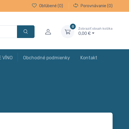
Obľúbené
(0)
Porovnávanie
(0)
0
Zobraziť obsah košíka
0,00 €
E VÍNO
Obchodné podmienky
Kontakt