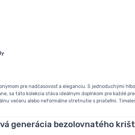
ly
ynonymom pre nadčasovosť a eleganciu. S jednoduchými hlbo
vane, sa táto kolekcia stáva ideálnym doplnkom pre každé pre
málnu večeru alebo neformálne stretnutie s priateľmi. Timel
á generácia bezolovnatého kriš