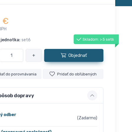
€
5
DPH
Skladom: > 5 set6
 jednotka:
set6
+
Objednať
dať do porovnávania
Pridať do obľúbených
pôsob dopravy
ý odber
(Zadarmo)