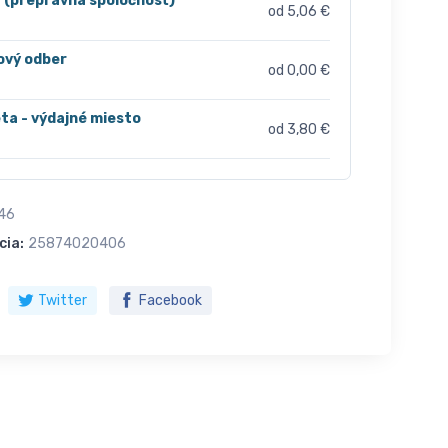
r (prepravná spoločnosť)
od 5,06 €
ový odber
od 0,00 €
ta - výdajné miesto
od 3,80 €
46
cia:
25874020406
Twitter
Facebook