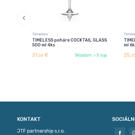
Timeless
Timel
TIMELESS poháre COCKTAIL GLASS
TIME
500 ml 4ks
ml 6k
21,
€
25,
Skladom: > 5 sup
50
3
KONTAKT
SOCIÁLN
JTF partnership s.r.o.