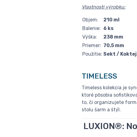
Vlastnosti výrobku:
Objem:
210 ml
Balenie:
6 ks
Výška:
238 mm
Priemer:
70,5 mm
Použitie:
Sekt / Koktej
TIMELESS
Timeless kolekcia je s
ktoré pôsobia sofistiko
to, či organizujete for
stolu šarm a štýl.
LUXION®: Nov