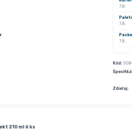
Kurié
7.8.
Palet
7.8.
Packe
7.8.
Kód:
S08
Špecifiká
Zdieľaj:
kt 210 ml 6 ks