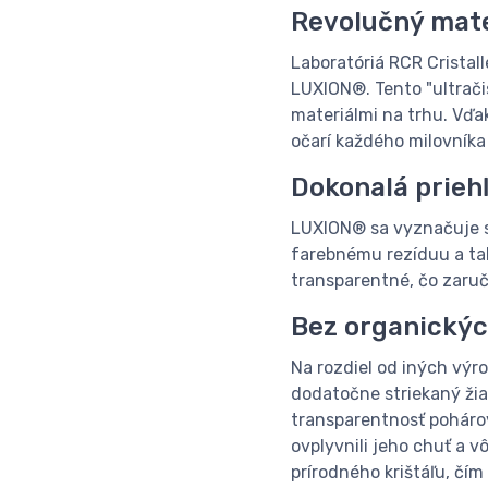
Revolučný mate
Laboratóriá RCR Cristal
LUXION®. Tento "ultračis
materiálmi na trhu. Vďak
očarí každého milovníka 
Dokonalá prieh
LUXION® sa vyznačuje s
farebnému rezíduu a tak
transparentné, čo zaruč
Bez organickýc
Na rozdiel od iných výr
dodatočne striekaný ži
transparentnosť pohárov,
ovplyvnili jeho chuť a 
prírodného krištáľu, čím