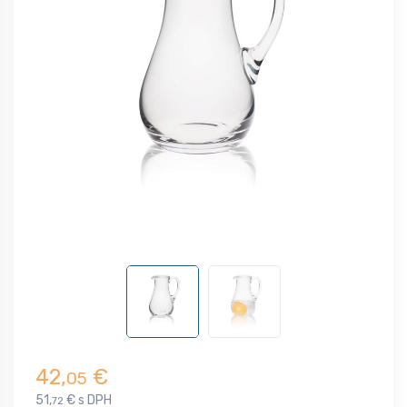
42,
€
05
51,
€ s DPH
72