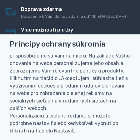
Doprava zdarma
Doručenie k Vám domov zdarma od 100 EUR (bez DPH)
Viac možností platby
Rýchla online platba, bankovým prevodom alebo na
Princípy ochrany súkromia
dobierku
prispôsobujeme sa Vám na mieru. Na základe Vášho
Personalizácia
chovania na webe personalizujeme jeho obsah a
Vyrobíme Vám vlastný originálny darček
zobrazujeme Vám relevantné ponuky a produkty.
Skúsenosť
Kliknutím na tlačidlo „Akceptujem“ súhlasíte tiež s
Široký sortiment, z ktorého Vám pomôžeme vybrať
využívaním cookies a predaním údajov o chovaní
na webe pro zobrazenie cielenej reklamy na
sociálnych sieťach a v reklamných sieťach na
ďalších weboch.
Personalizáciu a cielenú reklamu si môžete
podrobne nastaviť alebo kedykoľvek vypnúť po
kliknutí na tlačidlo Nastaviť.