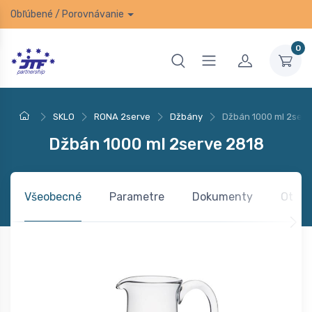
Obľúbené
/
Porovnávanie
0
SKLO
RONA 2serve
Džbány
Džbán 1000 ml 2serv
Džbán 1000 ml 2serve 2818
Všeobecné
Parametre
Dokumenty
Otázk