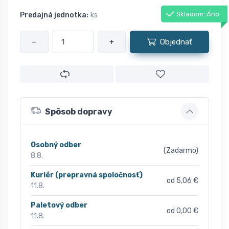
Skladom: Áno
Predajná jednotka:
ks
−
+
Objednať
Spôsob dopravy
Osobný odber
(Zadarmo)
8.8.
Kuriér (prepravná spoločnosť)
od 5,06 €
11.8.
Paletový odber
od 0,00 €
11.8.