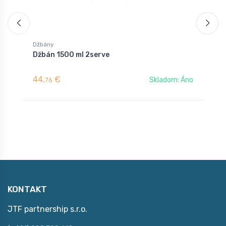
Džbány
D
Džbán 1500 ml 2serve
D
44,
€
3
Skladom: Áno
76
KONTAKT
JTF partnership s.r.o.