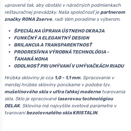
upravené tak, aby obstálo v náročných podmienkach
reštauračnej prevádzky. Naša spoločnosť je
partnerom
značky RONA 2serve
, radi Vám poradíme s výberom.
ŠPECIÁLNA ÚPRAVA ÚSTNEHO OKRAJA
FUNKČNÝ A ELEGANTNÝ DESIGN
BRILANCIA A TRANSPARENTNOSŤ
PROGRESÍVNA VÝROBNÁ TECHNOLÓGIA -
ŤAHANÁ NOHA
ODOLNOSŤ PRI UMÝVANÍ V UMÝVAČKÁCH RIADU
Hrúbka skloviny je cca
1,0 - 1,1 mm
. Spracovanie v
menšej hrúbke skloviny ponúkame v podobe tzv.
mušelínového skla v ultra ľahkej moderne
tvarovania
skla. Sklo je opracované
laserovou technológiou
DELAK
. Sklovina má najvyššie svetové parametre v
tvarovaní
bezolovnatého skla KRISTALIN
.