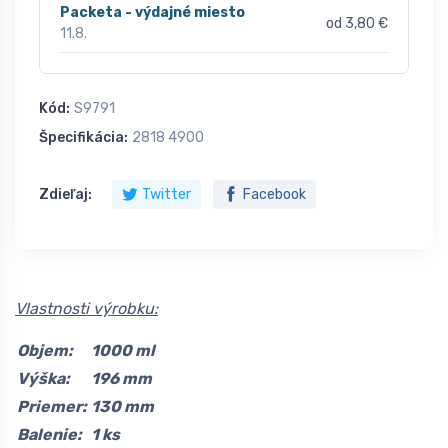
Packeta - výdajné miesto
od 3,80 €
11.8.
Kód:
S9791
Špecifikácia:
2818 4900
Zdieľaj:
Twitter
Facebook
Vlastnosti výrobku:
Objem:
1000 ml
Výška:
196 mm
Priemer:
130 mm
Balenie:
1 ks