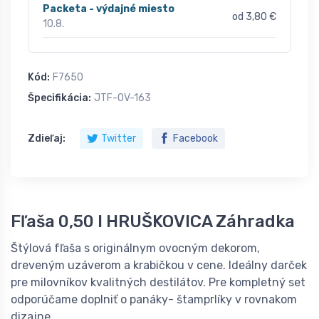
Packeta - výdajné miesto
od 3,80 €
10.8.
Kód:
F7650
Špecifikácia:
JTF-OV-163
Zdieľaj:
Twitter
Facebook
Fľaša 0,50 l HRUŠKOVICA Záhradka
Štýlová fľaša s originálnym ovocným dekorom,
dreveným uzáverom a krabičkou v cene. Ideálny darček
pre milovníkov kvalitných destilátov. Pre kompletný set
odporúčame doplniť o panáky- štamprlíky v rovnakom
dizajne.