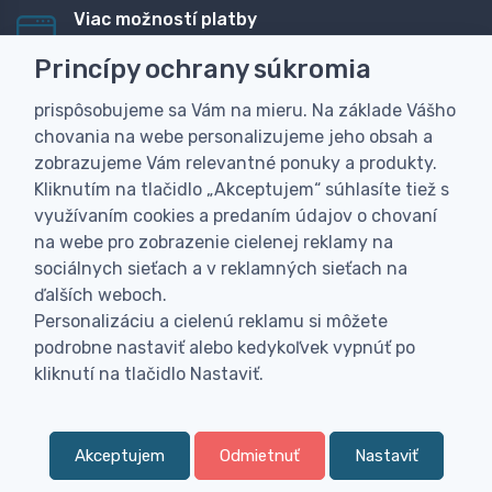
Viac možností platby
Rýchla online platba, bankovým prevodom alebo na
Princípy ochrany súkromia
dobierku
prispôsobujeme sa Vám na mieru. Na základe Vášho
Personalizácia
chovania na webe personalizujeme jeho obsah a
Vyrobíme Vám vlastný originálny darček
zobrazujeme Vám relevantné ponuky a produkty.
Skúsenosť
Kliknutím na tlačidlo „Akceptujem“ súhlasíte tiež s
Široký sortiment, z ktorého Vám pomôžeme vybrať
využívaním cookies a predaním údajov o chovaní
na webe pro zobrazenie cielenej reklamy na
sociálnych sieťach a v reklamných sieťach na
ďalších weboch.
Personalizáciu a cielenú reklamu si môžete
podrobne nastaviť alebo kedykoľvek vypnúť po
kliknutí na tlačidlo Nastaviť.
Akceptujem
Odmietnuť
Nastaviť
0