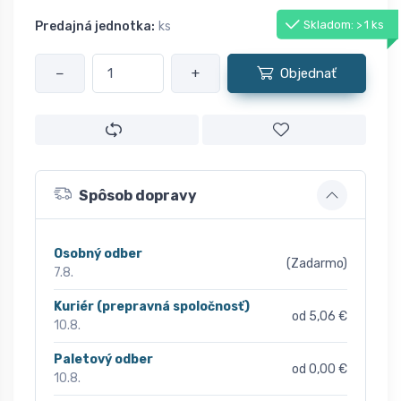
Skladom: > 1 ks
Predajná jednotka:
ks
−
+
Objednať
Spôsob dopravy
Osobný odber
(Zadarmo)
7.8.
Kuriér (prepravná spoločnosť)
od 5,06 €
10.8.
Paletový odber
od 0,00 €
10.8.