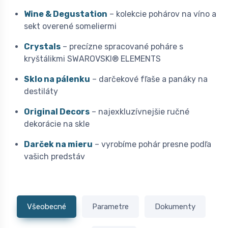
Wine & Degustation
– kolekcie pohárov na víno a
sekt overené someliermi
Crystals
– precízne spracované poháre s
kryštálikmi SWAROVSKI® ELEMENTS
Sklo na pálenku
– darčekové fľaše a panáky na
destiláty
Original Decors
– najexkluzívnejšie ručné
dekorácie na skle
Darček na mieru
– vyrobíme pohár presne podľa
vašich predstáv
Všeobecné
Parametre
Dokumenty