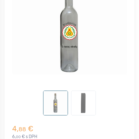
4,
€
88
6,
€ s DPH
00