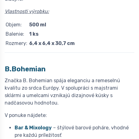
Vlastnosti výrobku:
Objem:
500 ml
Balenie:
1 ks
Rozmery:
6,4 x 6,4 x 30,7 cm
B.Bohemian
Značka B. Bohemian spája eleganciu a remeselnú
kvalitu zo srdca Európy. V spolupráci s majstrami
sklármi a umelcami vznikajú dizajnové kúsky s
nadčasovou hodnotou.
V ponuke nájdete:
Bar & Mixology
– štýlové barové poháre, vhodné
pre každú príležitosť