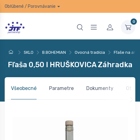
Obľúbené
/
Porovnávanie
0
SKLO
B.BOHEMIAN
Ovocná tradícia
Fľaše na alko
Fľaša 0,50 l HRUŠKOVICA Záhradka
Všeobecné
Parametre
Dokumenty
Otázk