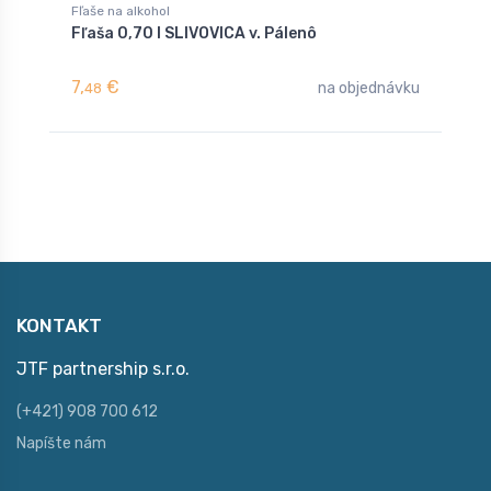
Fľaše na alkohol
F
Fľaša 0,70 l SLIVOVICA v. Pálenô
F
7,
€
4
na objednávku
48
KONTAKT
JTF partnership s.r.o.
(+421) 908 700 612
Napíšte nám