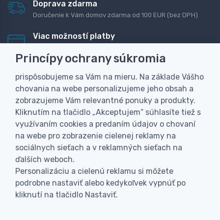
Doprava zdarma
Doručenie k Vám domov zdarma od 100 EUR (bez DPH)
Viac možností platby
Rýchla online platba, bankovým prevodom alebo na
Princípy ochrany súkromia
dobierku
prispôsobujeme sa Vám na mieru. Na základe Vášho
Personalizácia
chovania na webe personalizujeme jeho obsah a
Vyrobíme Vám vlastný originálny darček
zobrazujeme Vám relevantné ponuky a produkty.
Skúsenosť
Kliknutím na tlačidlo „Akceptujem“ súhlasíte tiež s
Široký sortiment, z ktorého Vám pomôžeme vybrať
využívaním cookies a predaním údajov o chovaní
na webe pro zobrazenie cielenej reklamy na
sociálnych sieťach a v reklamných sieťach na
ďalších weboch.
Personalizáciu a cielenú reklamu si môžete
podrobne nastaviť alebo kedykoľvek vypnúť po
kliknutí na tlačidlo Nastaviť.