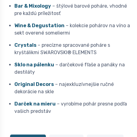
Bar & Mixology
– štýlové barové poháre, vhodné
pre každú príležitosť
Wine & Degustation
– kolekcie pohárov na víno a
sekt overené someliermi
Crystals
– precízne spracované poháre s
kryštálikmi SWAROVSKI® ELEMENTS
Sklo na pálenku
– darčekové fľaše a panáky na
destiláty
Original Decors
– najexkluzívnejšie ručné
dekorácie na skle
Darček na mieru
– vyrobíme pohár presne podľa
vašich predstáv