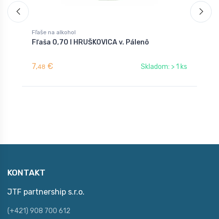
Fľaše na alkohol
F
Fľaša 0,70 l HRUŠKOVICA v. Pálenô
F
7,
€
6
Skladom: > 1 ks
48
KONTAKT
JTF partnership s.r.o.
(+421) 908 700 612