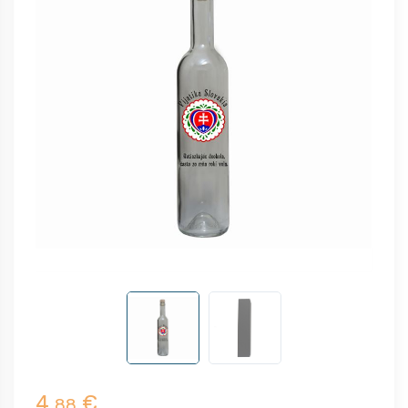
4,
€
88