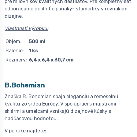
pre milovníkov kvalitných destilátov. Pre kompletný set
odporúčame doplniť o panáky- štamprlíky v rovnakom
dizajne.
Vlastnosti výrobku:
Objem:
500 ml
Balenie:
1 ks
Rozmery:
6,4 x 6,4 x 30,7 cm
B.Bohemian
Značka B. Bohemian spája eleganciu a remeselnú
kvalitu zo srdca Európy. V spolupráci s majstrami
sklármi a umelcami vznikajú dizajnové kúsky s
nadčasovou hodnotou.
V ponuke nájdete: