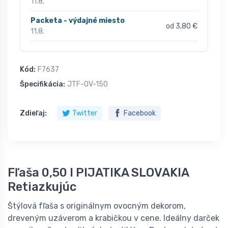
11.8.
Packeta - výdajné miesto
od 3,80 €
11.8.
Kód:
F7637
Špecifikácia:
JTF-OV-150
Zdieľaj:
Twitter
Facebook
Fľaša 0,50 l PIJATIKA SLOVAKIA
Retiazkujúc
Štýlová fľaša s originálnym ovocným dekorom,
dreveným uzáverom a krabičkou v cene. Ideálny darček