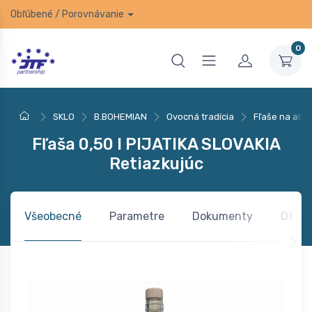
Obľúbené
/
Porovnávanie
0
SKLO
B.BOHEMIAN
Ovocná tradícia
Fľaše na alko
Fľaša 0,50 l PIJATIKA SLOVAKIA
Retiazkujúc
Všeobecné
Parametre
Dokumenty
Otázk