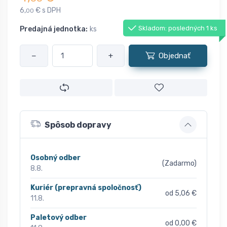
6,
€ s DPH
00
Skladom: posledných 1 ks
Predajná jednotka:
ks
−
+
Objednať
Spôsob dopravy
Osobný odber
(Zadarmo)
8.8.
Kuriér (prepravná spoločnosť)
od 5,06 €
11.8.
Paletový odber
od 0,00 €