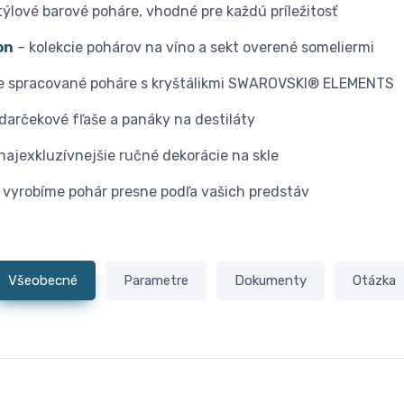
týlové barové poháre, vhodné pre každú príležitosť
on
– kolekcie pohárov na víno a sekt overené someliermi
e spracované poháre s kryštálikmi SWAROVSKI® ELEMENTS
darčekové fľaše a panáky na destiláty
najexkluzívnejšie ručné dekorácie na skle
 vyrobíme pohár presne podľa vašich predstáv
Všeobecné
Parametre
Dokumenty
Otázka