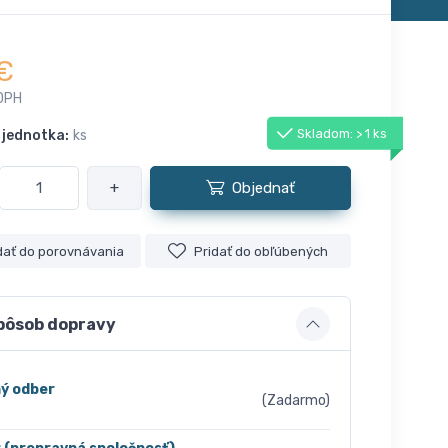
€
DPH
Skladom: > 1 ks
 jednotka:
ks
+
Objednať
dať do porovnávania
Pridať do obľúbených
pôsob dopravy
ý odber
(Zadarmo)