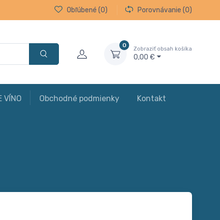
Obľúbené
(0)
Porovnávanie
(0)
0
Zobraziť obsah košíka
0,00 €
E VÍNO
Obchodné podmienky
Kontakt