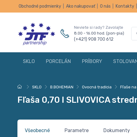
Obchodné podmienky
|
Ako nakupovať
|
O nás
|
Kontakty
Neviete si rady? Zavolajte
8.00 - 16.00 hod. (pon-pia)
(+421) 908 700 612
SKLO
PORCELÁN
PRÍBORY
STOLOVAN
SKLO
B.BOHEMIAN
Ovocná tradícia
Fľaše na
Fľaša 0,70 l SLIVOVICA stred
Všeobecné
Parametre
Dokumenty