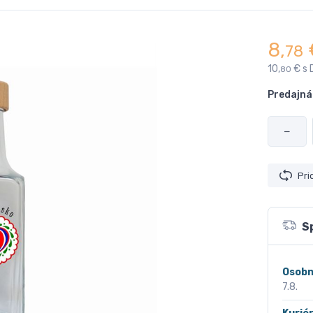
8,
78
10,
€ s 
80
Predajná
−
Pri
S
Osobn
7.8.