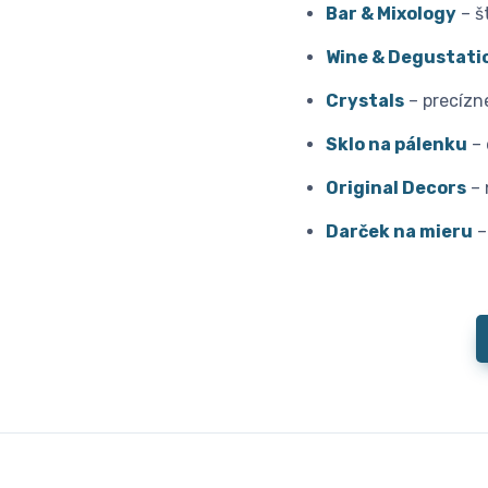
Bar & Mixology
– š
Wine & Degustati
Crystals
– precízn
Sklo na pálenku
– 
Original Decors
– 
Darček na mieru
–