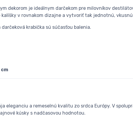
lnym dekorom je ideálnym darčekom pre milovníkov destilátov
 kalíšky v rovnakom dizajne a vytvoriť tak jednotnú, vkusnú 
 darčeková krabička sú súčasťou balenia.
8 cm
a eleganciu a remeselnú kvalitu zo srdca Európy. V spolupr
zajnové kúsky s nadčasovou hodnotou.