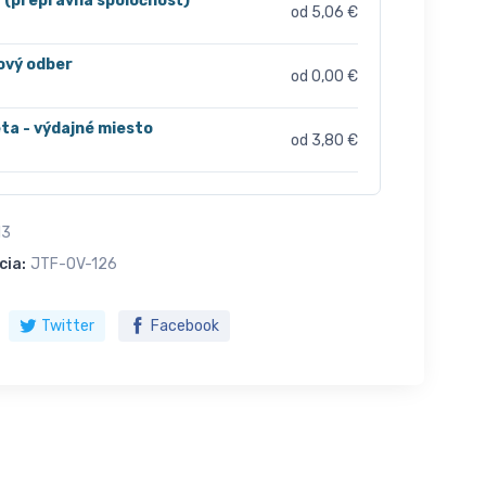
r (prepravná spoločnosť)
od 5,06 €
ový odber
od 0,00 €
ta - výdajné miesto
od 3,80 €
13
cia:
JTF-OV-126
Twitter
Facebook