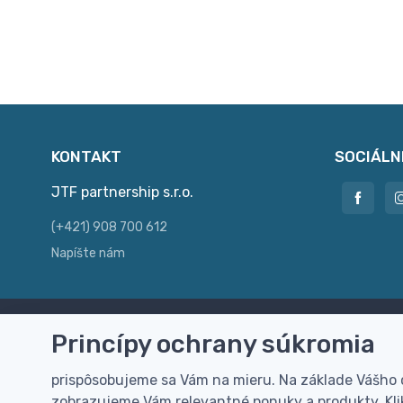
KONTAKT
SOCIÁLN
JTF partnership s.r.o.
(+421) 908 700 612
Napíšte nám
Princípy ochrany súkromia
Doprava zdarma
Vi
Doručenie k Vám domov zdarma od
Rýc
prispôsobujeme sa Vám na mieru. Na základe Vášho
100 EUR (bez DPH)
pre
zobrazujeme Vám relevantné ponuky a produkty. Klik