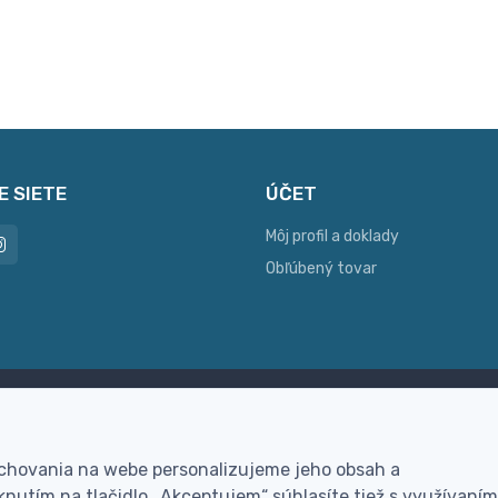
E SIETE
ÚČET
Môj profil a doklady
Obľúbený tovar
ac možností platby
Personalizácia
hla online platba, bankovým
Vyrobíme Vám vlastný ori
 chovania na webe personalizujeme jeho obsah a
vodom alebo na dobierku
darček
nutím na tlačidlo „Akceptujem“ súhlasíte tiež s využívaním