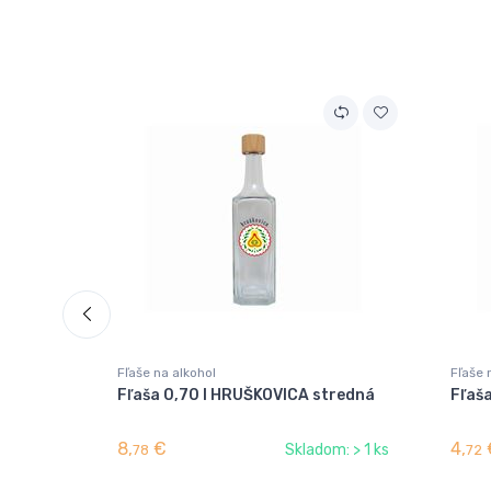
Fľaše na alkohol
Fľaše 
Fľaša 0,70 l HRUŠKOVICA stredná
Fľaša
8,
€
4,
Skladom: > 1 ks
78
72