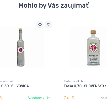
Mohlo by Vás zaujímať
na alkohol
Fľaše na alkohol
 0,50 l SLIVOVICA
Fľaša 0,70 l SLOVENSKO s.
€
7,
€
Skladom: > 1 ks
na 
40