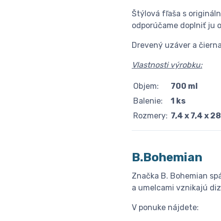
Štýlová fľaša s originá
odporúčame doplniť ju o
Drevený uzáver a čierna
Vlastnosti výrobku:
Objem:
700 ml
Balenie:
1 ks
Rozmery:
7,4 x 7,4 x 2
B.Bohemian
Značka B. Bohemian spáj
a umelcami vznikajú di
V ponuke nájdete: