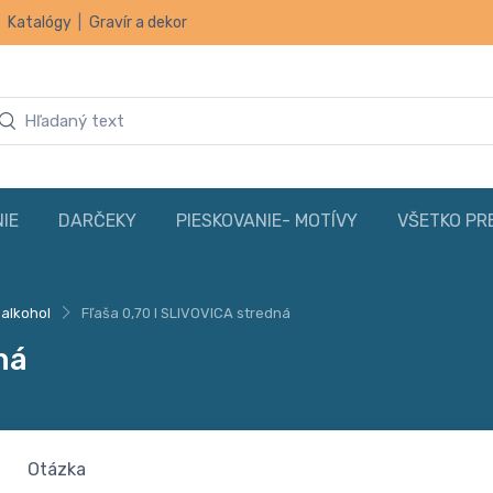
|
Katalógy
|
Gravír a dekor
IE
DARČEKY
PIESKOVANIE- MOTÍVY
VŠETKO PR
 alkohol
Fľaša 0,70 l SLIVOVICA stredná
ná
Otázka