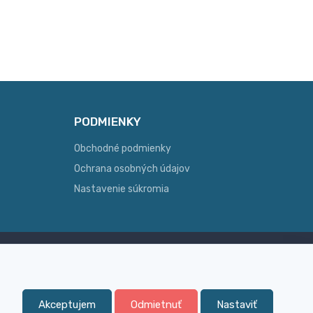
PODMIENKY
Obchodné podmienky
Ochrana osobných údajov
Nastavenie súkromia
Skúsenosť
ginálny
Široký sortiment, z ktorého Vám
pomôžeme vybrať
Akceptujem
Odmietnuť
Nastaviť