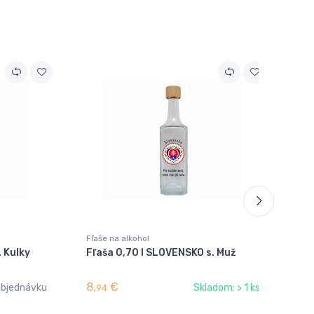
Fľaše na alkohol
Fľa
 Kulky
Fľaša 0,70 l SLOVENSKO s. Muž
Fľ
8,
€
7,
objednávku
Skladom: > 1 ks
94
4