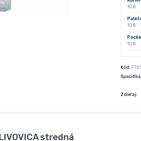
Kurié
10.8.
Palet
10.8.
Packe
10.8.
Kód:
F76
Špecifiká
Zdieľaj:
SLIVOVICA stredná