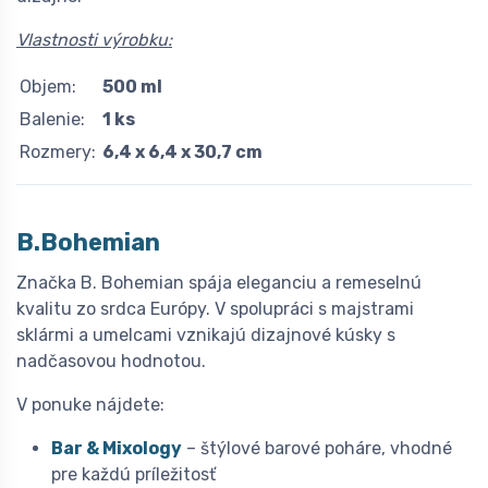
Vlastnosti výrobku:
Objem:
500 ml
Balenie:
1 ks
Rozmery:
6,4 x 6,4 x 30,7 cm
B.Bohemian
Značka B. Bohemian spája eleganciu a remeselnú
kvalitu zo srdca Európy. V spolupráci s majstrami
sklármi a umelcami vznikajú dizajnové kúsky s
nadčasovou hodnotou.
V ponuke nájdete:
Bar & Mixology
– štýlové barové poháre, vhodné
pre každú príležitosť