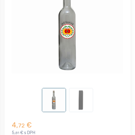
4,
€
72
5,
€ s DPH
81