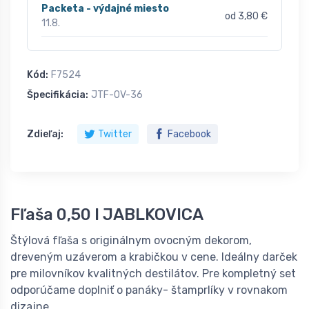
Packeta - výdajné miesto
od 3,80 €
11.8.
Kód:
F7524
Špecifikácia:
JTF-OV-36
Zdieľaj:
Twitter
Facebook
Fľaša 0,50 l JABLKOVICA
Štýlová fľaša s originálnym ovocným dekorom,
dreveným uzáverom a krabičkou v cene. Ideálny darček
pre milovníkov kvalitných destilátov. Pre kompletný set
odporúčame doplniť o panáky- štamprlíky v rovnakom
dizajne.