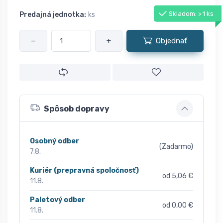
Skladom: > 1 ks
Predajná jednotka:
ks
−
+
Objednať
Spôsob dopravy
Osobný odber
(Zadarmo)
7.8.
Kuriér (prepravná spoločnosť)
od 5,06 €
11.8.
Paletový odber
od 0,00 €
11.8.