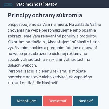
Viac možností platby
Rýchla online platba, bankovým prevodom alebo na
Princípy ochrany súkromia
dobierku
prispôsobujeme sa Vám na mieru. Na základe Vášho
Personalizácia
chovania na webe personalizujeme jeho obsah a
Vyrobíme Vám vlastný originálny darček
zobrazujeme Vám relevantné ponuky a produkty.
Skúsenosť
Kliknutím na tlačidlo „Akceptujem“ súhlasíte tiež s
Široký sortiment, z ktorého Vám pomôžeme vybrať
využívaním cookies a predaním údajov o chovaní
na webe pro zobrazenie cielenej reklamy na
sociálnych sieťach a v reklamných sieťach na
ďalších weboch.
Personalizáciu a cielenú reklamu si môžete
podrobne nastaviť alebo kedykoľvek vypnúť po
kliknutí na tlačidlo Nastaviť.
Akceptujem
Odmietnuť
Nastaviť
0