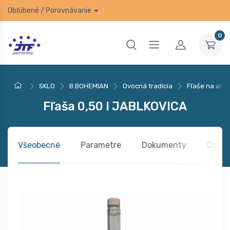
Obľúbené
/
Porovnávanie
0
SKLO
B.BOHEMIAN
Ovocná tradícia
Fľaše na alko
Fľaša 0,50 l JABLKOVICA
Všeobecné
Parametre
Dokumenty
Otázk