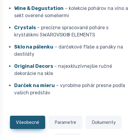
Wine & Degustation
– kolekcie pohárov na víno a
sekt overené someliermi
Crystals
– precízne spracované poháre s
kryštálikmi SWAROVSKI® ELEMENTS
Sklo na pálenku
– darčekové fľaše a panáky na
destiláty
Original Decors
– najexkluzívnejšie ručné
dekorácie na skle
Darček na mieru
– vyrobíme pohár presne podľa
vašich predstáv
Všeobecné
Parametre
Dokumenty