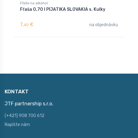
Fľaše na alkohol
F
Fľaša 0,70 l PIJATIKA SLOVAKIA s. Kulky
F
7,
€
4
na objednávku
40
KONTAKT
JTF partnership s.r.o.
(+421) 908 700 612
Napíšte nám