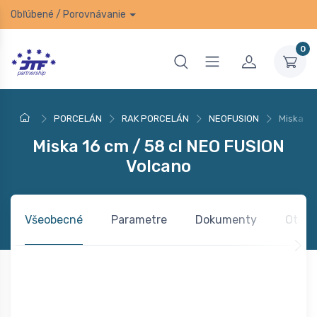
Obľúbené
/
Porovnávanie
0
PORCELÁN
RAK PORCELÁN
NEOFUSION
Miska 16
Miska 16 cm / 58 cl NEO FUSION
Volcano
Všeobecné
Parametre
Dokumenty
Otázk