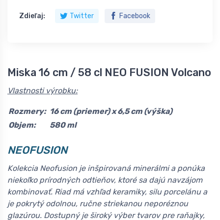
Zdieľaj:
Twitter
Facebook
Miska 16 cm / 58 cl NEO FUSION Volcano
Vlastnosti výrobku:
Rozmery:
16 cm (priemer) x 6,5 cm (výška)
Objem:
580 ml
NEOFUSION
Kolekcia Neofusion je inšpirovaná minerálmi a ponúka
niekoľko prírodných odtieňov, ktoré sa dajú navzájom
kombinovať. Riad má vzhľad keramiky, silu porcelánu a
je pokrytý odolnou, ručne striekanou neporéznou
glazúrou. Dostupný je široký výber tvarov pre raňajky,