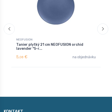
NEOFUSION
N
Tanier plytký 21 cm NEOFUSION orchid
T
lavender *5-r...
p
5,
€
1
na objednávku
08
KONTAKT