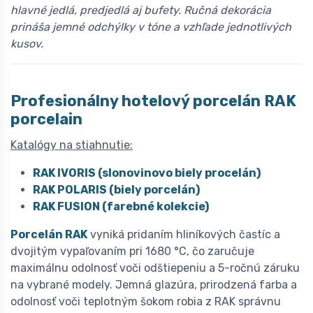
hlavné jedlá, predjedlá aj bufety. Ručná dekorácia
prináša jemné odchýlky v tóne a vzhľade jednotlivých
kusov.
Profesionálny hotelový porcelán
R
AK
porcelain
Katalógy na stiahnutie:
RAK IVORIS (slonovinovo biely procelán)
RAK POLARIS (biely porcelán)
RAK FUSION (farebné kolekcie)
Porcelán RAK
vyniká pridaním hliníkových častíc a
dvojitým vypaľovaním pri 1680 °C, čo zaručuje
maximálnu odolnosť voči odštiepeniu a 5-ročnú záruku
na vybrané modely. Jemná glazúra, prirodzená farba a
odolnosť voči teplotným šokom robia z RAK správnu