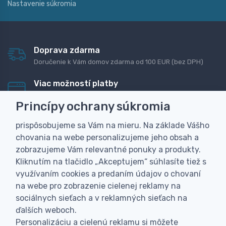
Nastavenie súkromia
Doprava zdarma
Doručenie k Vám domov zdarma od 100 EUR (bez DPH)
Viac možností platby
Rýchla online platba, bankovým prevodom alebo na
Princípy ochrany súkromia
dobierku
prispôsobujeme sa Vám na mieru. Na základe Vášho
Personalizácia
chovania na webe personalizujeme jeho obsah a
Vyrobíme Vám vlastný originálny darček
zobrazujeme Vám relevantné ponuky a produkty.
Skúsenosť
Kliknutím na tlačidlo „Akceptujem“ súhlasíte tiež s
Široký sortiment, z ktorého Vám pomôžeme vybrať
využívaním cookies a predaním údajov o chovaní
na webe pro zobrazenie cielenej reklamy na
sociálnych sieťach a v reklamných sieťach na
ďalších weboch.
Personalizáciu a cielenú reklamu si môžete