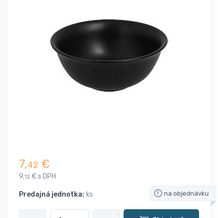
7,
€
42
9,
€ s DPH
12
na objednávku
Predajná jednotka:
ks