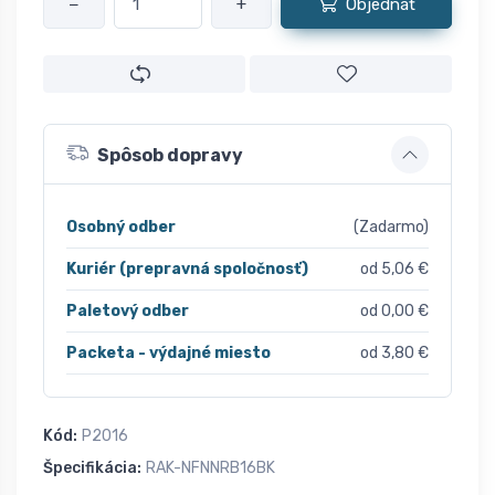
−
+
Objednať
Spôsob dopravy
Osobný odber
(Zadarmo)
Kuriér (prepravná spoločnosť)
od 5,06 €
Paletový odber
od 0,00 €
Packeta - výdajné miesto
od 3,80 €
Kód:
P2016
Špecifikácia:
RAK-NFNNRB16BK