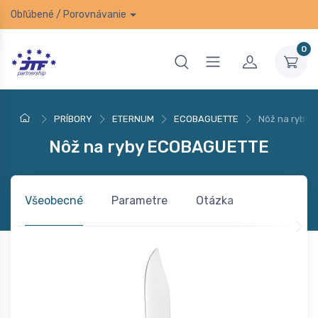
Obľúbené
/
Porovnávanie
0
PRÍBORY
ETERNUM
ECOBAGUETTE
Nôž na ryby
Nôž na ryby ECOBAGUETTE
Všeobecné
Parametre
Otázka