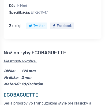
Kód:
N1466
Špecifikácia:
ET-2611-17
Zdieľaj:
Twitter
Facebook
Nôž na ryby ECOBAGUETTE
Vlastnosti výrobku:
Dĺžka:
196 mm
Hrúbka:
2 mm
Materiál:
18/0 chróm
ECOBAGUETTE
Séria príborov vo francúzskom štýle pre klasický a