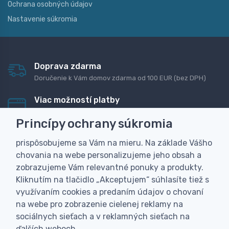
Ochrana osobných údajov
Nastavenie súkromia
Doprava zdarma
Doručenie k Vám domov zdarma od 100 EUR (bez DPH)
Viac možností platby
Rýchla online platba, bankovým prevodom alebo na
Princípy ochrany súkromia
dobierku
prispôsobujeme sa Vám na mieru. Na základe Vášho
Personalizácia
chovania na webe personalizujeme jeho obsah a
Vyrobíme Vám vlastný originálny darček
zobrazujeme Vám relevantné ponuky a produkty.
Skúsenosť
Kliknutím na tlačidlo „Akceptujem“ súhlasíte tiež s
Široký sortiment, z ktorého Vám pomôžeme vybrať
využívaním cookies a predaním údajov o chovaní
na webe pro zobrazenie cielenej reklamy na
sociálnych sieťach a v reklamných sieťach na
ďalších weboch.