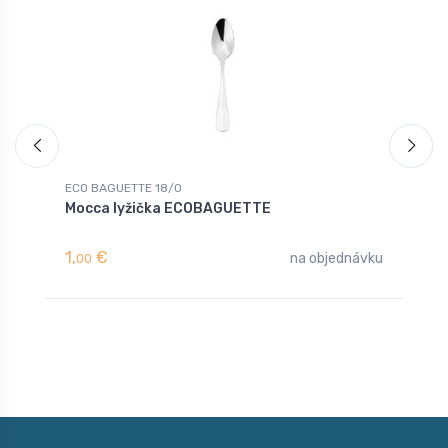
ECO BAGUETTE 18/0
E
Mocca lyžička ECOBAGUETTE
L
1,
€
1
na objednávku
00