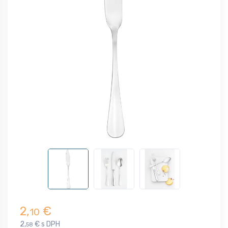
2,
€
10
2,
€ s DPH
58