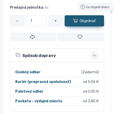
na objednávku
Predajná jednotka:
ks
−
+
Objednať
Spôsob dopravy
Osobný odber
(Zadarmo)
Kuriér (prepravná spoločnosť)
od 5,06 €
Paletový odber
od 0,00 €
Packeta - výdajné miesto
od 3,80 €