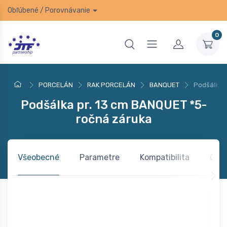
Obľúbené
/
Porovnávanie
0
PORCELÁN
RAK PORCELÁN
BANQUET
Podšálka 
Podšálka pr. 13 cm BANQUET *5-
ročná záruka
Všeobecné
Parametre
Kompatibilita
Otá