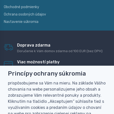
Obchodné podmienky
Ochrana osobných údajov
Nastavenie súkromia
Doprava zdarma
Doručenie k Vám domov zdarma od 100 EUR (bez DPH)
Viac možností platby
Rýchla online platba, bankovým prevodom alebo na
Princípy ochrany súkromia
dobierku
prispôsobujeme sa Vám na mieru. Na základe Vášho
Personalizácia
chovania na webe personalizujeme jeho obsah a
Vyrobíme Vám vlastný originálny darček
zobrazujeme Vám relevantné ponuky a produkty.
Skúsenosť
Kliknutím na tlačidlo „Akceptujem“ súhlasíte tiež s
Široký sortiment, z ktorého Vám pomôžeme vybrať
využívaním cookies a predaním údajov o chovaní
na webe pro zobrazenie cielenej reklamy na