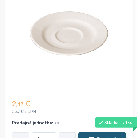
2,
€
17
2,
€ s DPH
67
Skladom: > 1 ks
Predajná jednotka:
ks