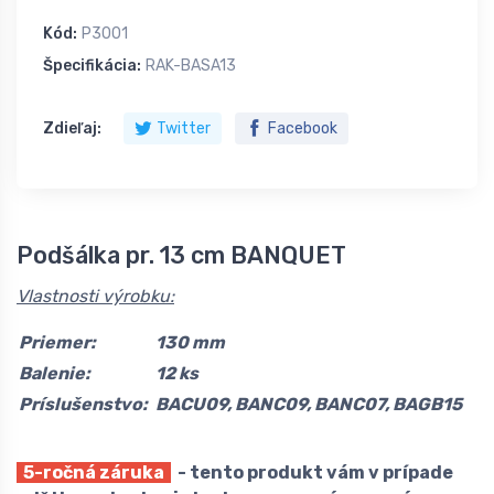
Kód:
P3001
Špecifikácia:
RAK-BASA13
Zdieľaj:
Twitter
Facebook
Podšálka pr. 13 cm BANQUET
Vlastnosti výrobku:
Priemer:
130 mm
Balenie:
12 ks
Príslušenstvo:
BACU09, BANC09, BANC07, BAGB15
5-ročná záruka
- tento produkt vám v prípade