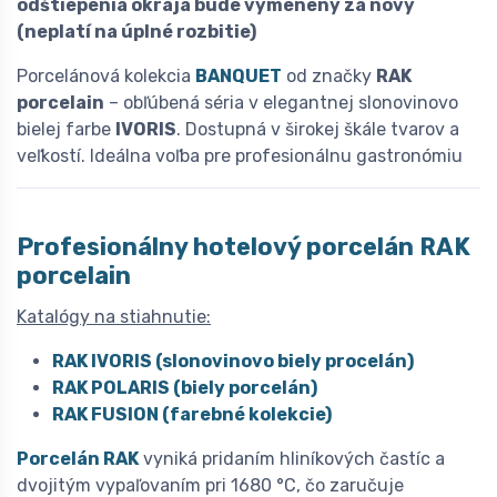
odštiepenia okraja bude vymenený za nový
(neplatí na úplné rozbitie)
Porcelánová kolekcia
BANQUET
od značky
RAK
porcelain
– obľúbená séria v elegantnej slonovinovo
bielej farbe
IVORIS
. Dostupná v širokej škále tvarov a
veľkostí. Ideálna voľba pre profesionálnu gastronómiu
Profesionálny hotelový porcelán
R
AK
porcelain
Katalógy na stiahnutie:
RAK IVORIS (slonovinovo biely procelán)
RAK POLARIS (biely porcelán)
RAK FUSION (farebné kolekcie)
Porcelán RAK
vyniká pridaním hliníkových častíc a
dvojitým vypaľovaním pri 1680 °C, čo zaručuje