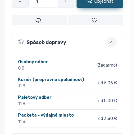
−
+
Objednať
Spôsob dopravy
Osobný odber
(Zadarmo)
8.8.
Kuriér (prepravná spoločnosť)
od 5,06 €
11.8.
Paletový odber
od 0,00 €
11.8.
Packeta - výdajné miesto
od 3,80 €
11.8.