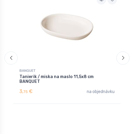
BANQUET
B
Tanierik / miska na maslo 11,5x8 cm
H
BANQUET
*
3,
€
6
na objednávku
75