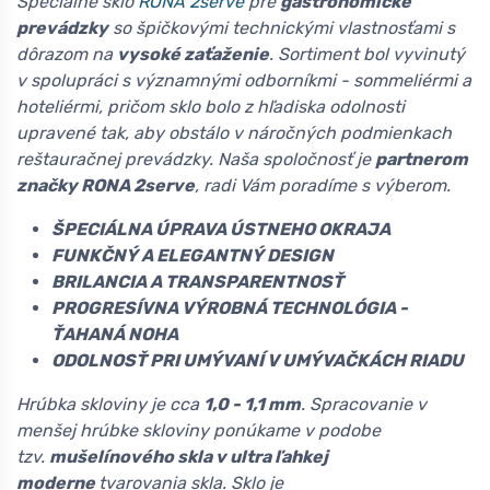
Špeciálne sklo
RONA 2serve
pre
gastronomické
prevádzky
so špičkovými technickými vlastnosťami s
dôrazom na
vysoké zaťaženie
. Sortiment bol vyvinutý
v spolupráci s významnými odborníkmi - sommeliérmi a
hoteliérmi, pričom sklo bolo z hľadiska odolnosti
upravené tak, aby obstálo v náročných podmienkach
reštauračnej prevádzky. Naša spoločnosť je
partnerom
značky RONA 2serve
, radi Vám poradíme s výberom.
ŠPECIÁLNA ÚPRAVA ÚSTNEHO OKRAJA
FUNKČNÝ A ELEGANTNÝ DESIGN
BRILANCIA A TRANSPARENTNOSŤ
PROGRESÍVNA VÝROBNÁ TECHNOLÓGIA -
ŤAHANÁ NOHA
ODOLNOSŤ PRI UMÝVANÍ V UMÝVAČKÁCH RIADU
Hrúbka skloviny je cca
1,0 - 1,1 mm
. Spracovanie v
menšej hrúbke skloviny ponúkame v podobe
tzv.
mušelínového skla v ultra ľahkej
moderne
tvarovania skla. Sklo je