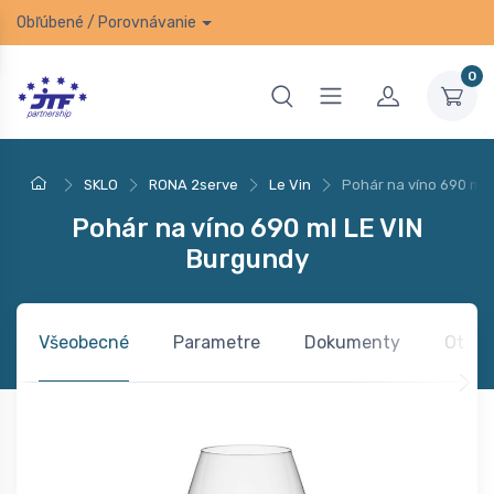
Obľúbené
/
Porovnávanie
0
SKLO
RONA 2serve
Le Vin
Pohár na víno 690 ml 
Pohár na víno 690 ml LE VIN
Burgundy
Všeobecné
Parametre
Dokumenty
Otázk