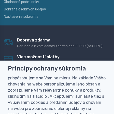
Obchodné podmienky
Ochrana osobných údajov
Nastavenie súkromia
Doprava zdarma
Doručenie k Vám domov zdarma od 100 EUR (bez DPH)
Viac možností platby
Rýchla online platba, bankovým prevodom alebo na
Princípy ochrany súkromia
dobierku
prispôsobujeme sa Vám na mieru. Na základe Vášho
Personalizácia
chovania na webe personalizujeme jeho obsah a
Vyrobíme Vám vlastný originálny darček
zobrazujeme Vám relevantné ponuky a produkty.
Skúsenosť
Kliknutím na tlačidlo „Akceptujem“ súhlasíte tiež s
Široký sortiment, z ktorého Vám pomôžeme vybrať
využívaním cookies a predaním údajov o chovaní
na webe pro zobrazenie cielenej reklamy na