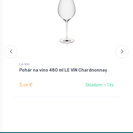
Le Vin
L
Pohár na víno 480 ml LE VIN Chardnonnay
P
3,
€
3
Skladom: > 1 ks
68