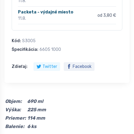
11.8.
Packeta - výdajné miesto
od 3,80 €
11.8.
Kód:
S3005
Špecifikácia:
6605 1000
Zdieľaj:
Twitter
Facebook
Objem:
690 ml
Výška:
225 mm
Priemer:
114 mm
Balenie:
6 ks