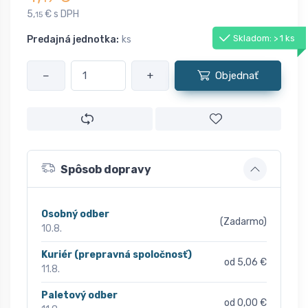
5,
€ s DPH
15
Skladom: > 1 ks
Predajná jednotka:
ks
−
+
Objednať
Spôsob dopravy
Osobný odber
(Zadarmo)
10.8.
Kuriér (prepravná spoločnosť)
od 5,06 €
11.8.
Paletový odber
od 0,00 €