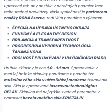
upravené tak, aby obstálo v náročných podmienkach
reštauračnej prevádzky. Naša spoločnosť je
partnerom
značky RONA 2serve
, radi Vám poradíme s výberom.
ŠPECIÁLNA ÚPRAVA ÚSTNEHO OKRAJA
FUNKČNÝ A ELEGANTNÝ DESIGN
BRILANCIA A TRANSPARENTNOSŤ
PROGRESÍVNA VÝROBNÁ TECHNOLÓGIA -
ŤAHANÁ NOHA
ODOLNOSŤ PRI UMÝVANÍ V UMÝVAČKÁCH RIADU
Hrúbka skloviny je cca
1,0 - 1,1 mm
. Spracovanie v
menšej hrúbke skloviny ponúkame v podobe tzv.
mušelínového skla v ultra ľahkej moderne
tvarovania
skla. Sklo je opracované
laserovou technológiou
DELAK
. Sklovina má najvyššie svetové parametre v
tvarovaní
bezolovnatého skla KRISTALIN
.