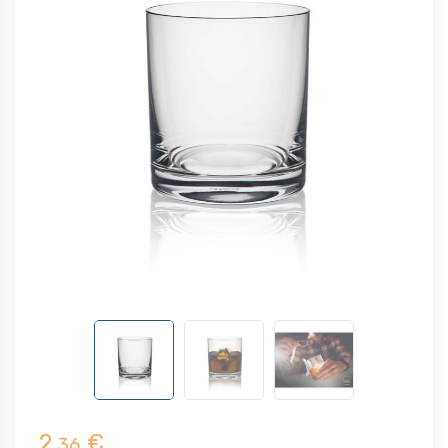
2,
€
36