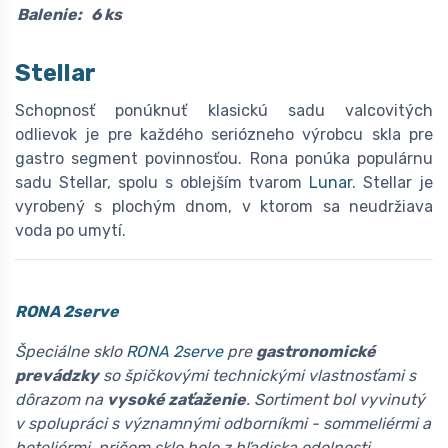
Balenie:
6 ks
Stellar
Schopnosť ponúknuť klasickú sadu valcovitých
odlievok je pre každého seriózneho výrobcu skla pre
gastro segment povinnosťou. Rona ponúka populárnu
sadu Stellar, spolu s oblejším tvarom
Lunar
. Stellar je
vyrobený s plochým dnom, v ktorom sa neudržiava
voda po umytí.
RONA 2serve
Špeciálne sklo
RONA 2serve
pre
gastronomické
prevádzky
so špičkovými technickými vlastnosťami s
dôrazom na
vysoké zaťaženie
. Sortiment bol vyvinutý
v spolupráci s významnými odborníkmi - sommeliérmi a
hoteliérmi, pričom sklo bolo z hľadiska odolnosti