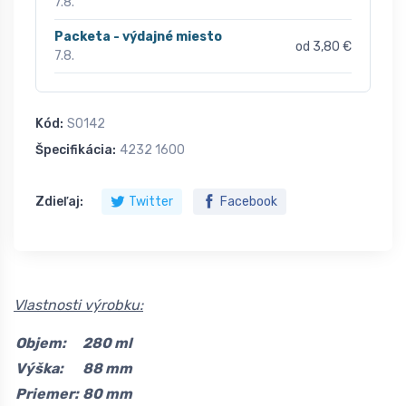
7.8.
Packeta - výdajné miesto
od 3,80 €
7.8.
Kód:
S0142
Špecifikácia:
4232 1600
Zdieľaj:
Twitter
Facebook
Vlastnosti výrobku:
Objem:
280 ml
Výška:
88 mm
Priemer:
80 mm