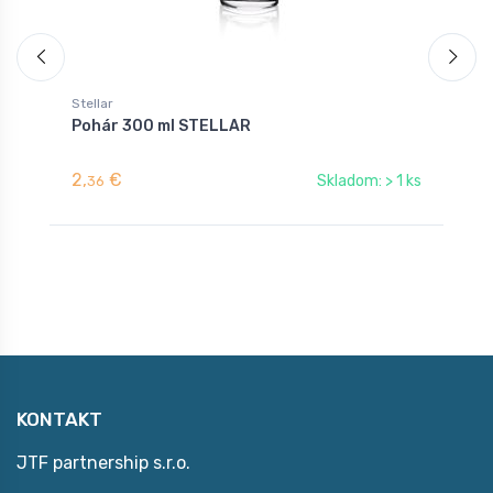
Stellar
S
Pohár 300 ml STELLAR
P
2,
€
2
Skladom: > 1 ks
36
KONTAKT
JTF partnership s.r.o.