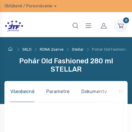
Obľúbené
/
Porovnávanie
0
SKLO
RONA 2serve
Stellar
Pohár Old Fashioned
Pohár Old Fashioned 280 ml
STELLAR
Všeobecné
Parametre
Dokumenty
Otázk