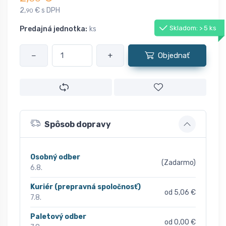
2,
€ s DPH
90
Skladom: > 5 ks
Predajná jednotka:
ks
−
+
Objednať
Spôsob dopravy
Osobný odber
(Zadarmo)
6.8.
Kuriér (prepravná spoločnosť)
od 5,06 €
7.8.
Paletový odber
od 0,00 €