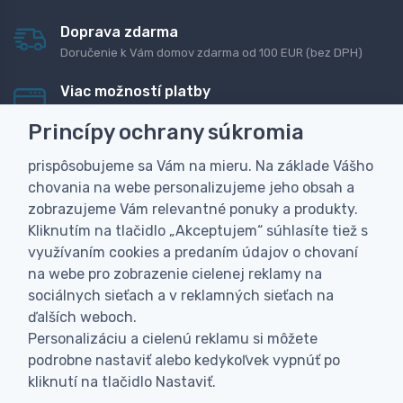
Doprava zdarma
Doručenie k Vám domov zdarma od 100 EUR (bez DPH)
Viac možností platby
Rýchla online platba, bankovým prevodom alebo na
Princípy ochrany súkromia
dobierku
prispôsobujeme sa Vám na mieru. Na základe Vášho
Personalizácia
chovania na webe personalizujeme jeho obsah a
Vyrobíme Vám vlastný originálny darček
zobrazujeme Vám relevantné ponuky a produkty.
Skúsenosť
Kliknutím na tlačidlo „Akceptujem“ súhlasíte tiež s
Široký sortiment, z ktorého Vám pomôžeme vybrať
využívaním cookies a predaním údajov o chovaní
na webe pro zobrazenie cielenej reklamy na
sociálnych sieťach a v reklamných sieťach na
ďalších weboch.
Personalizáciu a cielenú reklamu si môžete
podrobne nastaviť alebo kedykoľvek vypnúť po
kliknutí na tlačidlo Nastaviť.