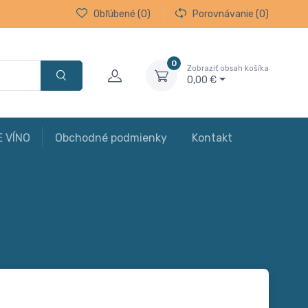
Obľúbené
(0)
Porovnávanie
(0)
0
Zobraziť obsah košíka
0,00 €
E VÍNO
Obchodné podmienky
Kontakt