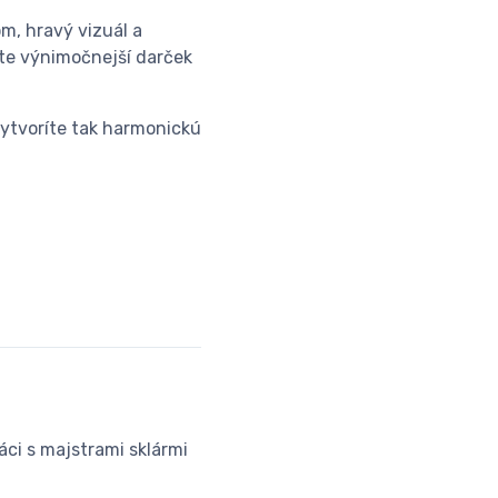
m, hravý vizuál a
šte výnimočnejší darček
ytvoríte tak harmonickú
áci s majstrami sklármi