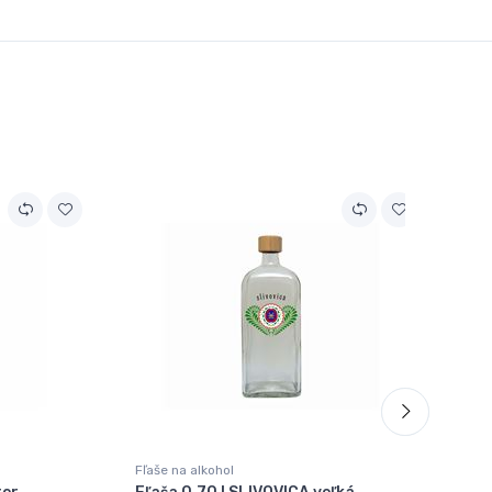
Fľaše na alkohol
Fľa