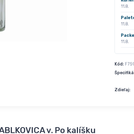
Kurié
11.8.
Palet
11.8.
Packe
11.8.
Kód:
F75
Špecifiká
Zdieľaj:
JABLKOVICA v. Po kalíšku