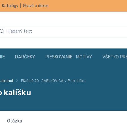
|
Katalógy
|
Gravír a dekor
IE
DARČEKY
PIESKOVANIE- MOTÍVY
VŠETKO PR
 alkohol
Fľaša 0,70 l JABLKOVICA v. Po kalíšku
o kalíšku
Otázka