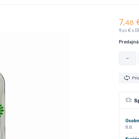
7,
48
9,
€ s D
20
Predajná
−
Pri
S
Osobn
8.8.