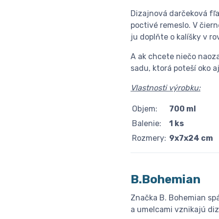
Dizajnová darčeková fľa
poctivé remeslo. V čier
ju doplňte o kalíšky v r
A ak chcete niečo naoz
sadu, ktorá poteší oko a
Vlastnosti výrobku:
Objem:
700 ml
Balenie:
1 ks
Rozmery:
9x7x24 cm
B.Bohemian
Značka B. Bohemian spáj
a umelcami vznikajú di