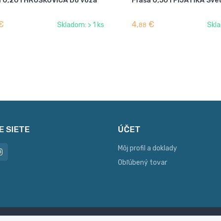
a 0,20 l HRUŠKOVICA Do voza
Fľaša 0,50 l PIJATIKA Sve
€
4,
€
Skladom: > 1 ks
Skla
88
E SIETE
ÚČET
Môj profil a doklady
Obľúbený tovar