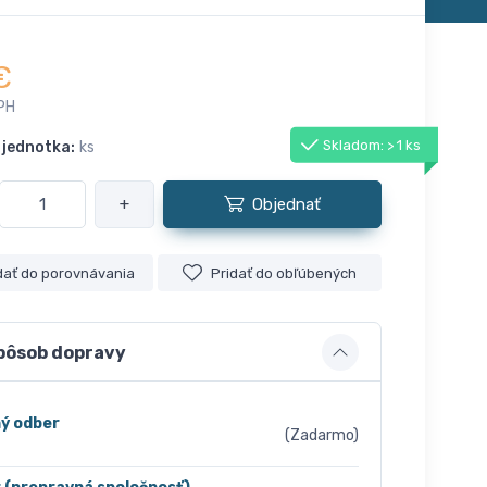
€
PH
Skladom: > 1 ks
 jednotka:
ks
+
Objednať
dať do porovnávania
Pridať do obľúbených
pôsob dopravy
ý odber
(Zadarmo)