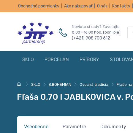
Obchodné podmienky
|
Ako nakupovať
|
O nás
|
Kontakty
Neviete si rady? Zavolajte
8.00 - 16.00 hod. (pon-pia)
(+421) 908 700 612
SKLO
PORCELÁN
PRÍBORY
STOLOVAN
SKLO
B.BOHEMIAN
Ovocná tradícia
Fľaše na
Fľaša 0,70 l JABLKOVICA v. P
Všeobecné
Parametre
Dokumenty