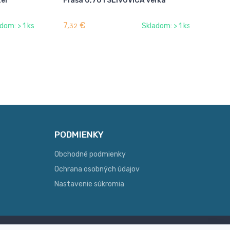
ter
Fľaša 0,70 l SLIVOVICA veľká
Fľ
7,
€
4,
dom: > 1 ks
Skladom: > 1 ks
32
PODMIENKY
Obchodné podmienky
Ochrana osobných údajov
Nastavenie súkromia