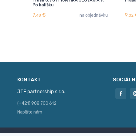
Fľaša 0,70 l PIJATIKA SLOVAKIA v.
Fľaš
Po kalíšku
7,
€
9,
na objednávku
48
02
KONTAKT
SOCIÁLN
JTF partnership s.r.o.
(+421) 908 700 612
Napíšte nám