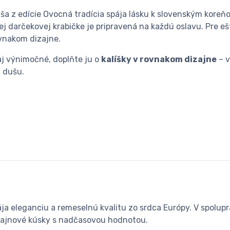
ša z edície Ovocná tradícia spája lásku k slovenským koreňo
nej darčekovej krabičke je pripravená na každú oslavu. Pre e
ovnakom dizajne.
aj výnimočné, doplňte ju o
kalíšky v rovnakom dizajne
– v
j dušu.
a eleganciu a remeselnú kvalitu zo srdca Európy. V spolupr
zajnové kúsky s nadčasovou hodnotou.