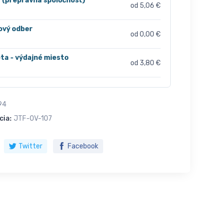
r (prepravná spoločnosť)
od 5,06 €
ový odber
od 0,00 €
ta - výdajné miesto
od 3,80 €
94
cia:
JTF-OV-107
Twitter
Facebook