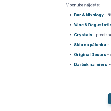
V ponuke nájdete:
Bar & Mixology
– š
Wine & Degustati
Crystals
– precízn
Sklo na pálenku
– 
Original Decors
– 
Darček na mieru
–