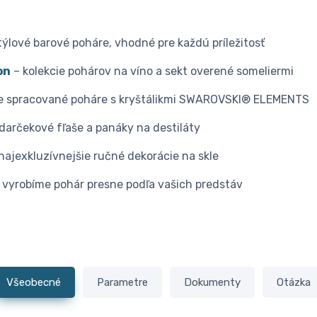
týlové barové poháre, vhodné pre každú príležitosť
on
– kolekcie pohárov na víno a sekt overené someliermi
e spracované poháre s kryštálikmi SWAROVSKI® ELEMENTS
darčekové fľaše a panáky na destiláty
najexkluzívnejšie ručné dekorácie na skle
 vyrobíme pohár presne podľa vašich predstáv
Všeobecné
Parametre
Dokumenty
Otázka