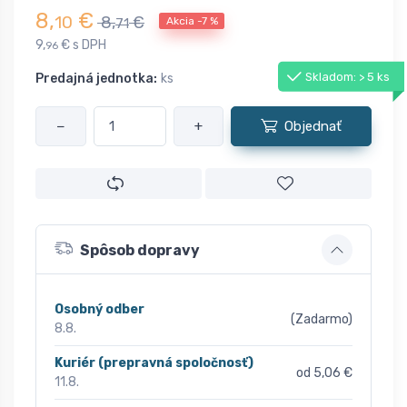
8,
€
10
8,
€
Akcia -7 %
71
9,
€ s DPH
96
Skladom: > 5 ks
Predajná jednotka:
ks
−
+
Objednať
Spôsob dopravy
Osobný odber
(Zadarmo)
8.8.
Kuriér (prepravná spoločnosť)
od 5,06 €
11.8.