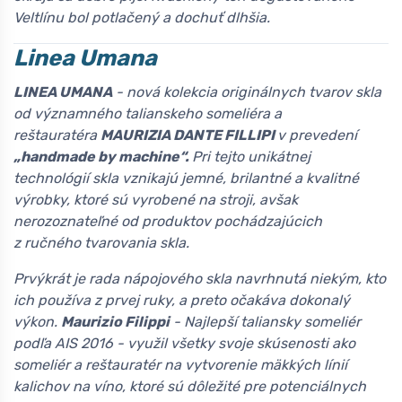
Veltlínu bol potlačený a dochuť dlhšia.
Linea Umana
LINEA UMANA
- nová kolekcia originálnych tvarov skla
od významného talianskeho someliéra a
reštauratéra
MAURIZIA DANTE FILLIPI
v prevedení
„handmade by machine“.
Pri tejto unikátnej
technológií skla vznikajú jemné, brilantné a kvalitné
výrobky, ktoré sú vyrobené na stroji, avšak
nerozoznateľné od produktov pochádzajúcich
z ručného tvarovania skla.
Prvýkrát je rada nápojového skla navrhnutá niekým, kto
ich používa z prvej ruky, a preto očakáva dokonalý
výkon.
Maurizio Filippi
- Najlepší taliansky someliér
podľa AIS 2016 - využil všetky svoje skúsenosti ako
someliér a reštauratér na vytvorenie mäkkých línií
kalichov na víno, ktoré sú dôležité pre potenciálnych