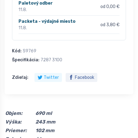
Paletový odber
od 0,00 €
11.8.
Packeta - výdajné miesto
od 3,80 €
11.8.
Kód:
S9769
Špecifikácia:
7287 3100
Zdieľaj:
Twitter
Facebook
Objem:
690 ml
Výška:
243 mm
Priemer:
102 mm