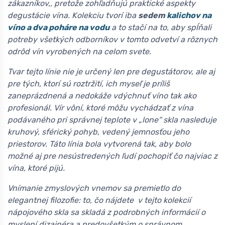
zákazníkov,, pretože zohľadňujú praktické aspekty
degustácie vína. Kolekciu tvorí iba
sedem
kalichov na
víno a dva poháre na vodu
a to stačí na to, aby spĺňali
potreby všetkých odborníkov v tomto odvetví a rôznych
odrôd vín vyrobených na celom svete.
Tvar tejto línie nie je určený len pre degustátorov, ale aj
pre tých, ktorí sú roztržití, ich myseľ je príliš
zaneprázdnená a nedokáže vdýchnuť víno tak ako
profesionál. Vír vôní, ktoré môžu vychádzať z vína
podávaného pri správnej teplote v „lone“ skla nasleduje
kruhový, sférický pohyb, vedený jemnosťou jeho
priestorov. Táto línia bola vytvorená tak, aby bolo
možné aj pre nesústredených ľudí pochopiť čo najviac z
vína, ktoré pijú.
Vnímanie zmyslových vnemov sa premietlo do
elegantnej filozofie: to, čo nájdete v tejto kolekcií
nápojového skla sa skladá z podrobných informácií o
myslení dizajnéra a predovšetkým o správnom