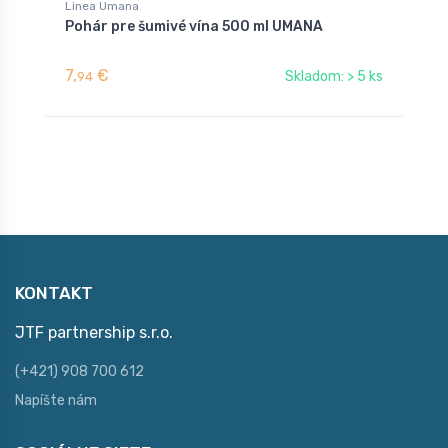
Linea Umana
L
Pohár pre šumivé vína 500 ml UMANA
P
U
7,
€
9
Skladom: > 5 ks
94
KONTAKT
JTF partnership s.r.o.
(+421) 908 700 612
Napíšte nám