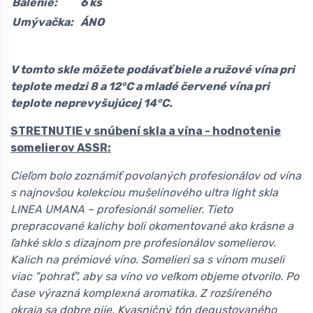
Balenie:
6 ks
Umývačka:
ÁNO
V tomto skle môžete podávať biele a ružové vína pri
teplote medzi 8 a 12°C a mladé červené vína pri
teplote neprevyšujúcej 14°C.
STRETNUTIE v snúbení skla a vína - hodnotenie
somelierov ASSR:
Cieľom bolo zoznámiť povolaných profesionálov od vína
s najnovšou kolekciou mušelínového ultra light skla
LINEA UMANA – profesionál somelier. Tieto
prepracované kalichy boli okomentované ako krásne a
ľahké sklo s dizajnom pre profesionálov somelierov.
Kalich na prémiové víno. Somelieri sa s vínom museli
viac "pohrať", aby sa víno vo veľkom objeme otvorilo. Po
čase výrazná komplexná aromatika. Z rozšíreného
okraja sa dobre pije. Kvasničný tón degustovaného