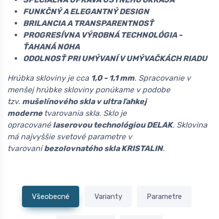
FUNKČNÝ A ELEGANTNÝ DESIGN
BRILANCIA A TRANSPARENTNOSŤ
PROGRESÍVNA VÝROBNÁ TECHNOLÓGIA -
ŤAHANÁ NOHA
ODOLNOSŤ PRI UMÝVANÍ V UMÝVAČKÁCH RIADU
Hrúbka skloviny je cca
1,0 - 1,1 mm
. Spracovanie v
menšej hrúbke skloviny ponúkame v podobe
tzv.
mušelínového skla v ultra ľahkej
moderne
tvarovania skla. Sklo je
opracované
laserovou technológiou DELAK
. Sklovina
má najvyššie svetové parametre v
tvarovaní
bezolovnatého skla KRISTALIN
.
Všeobecné
Varianty
Parametre