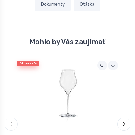
Dokumenty
Otázka
Mohlo by Vás zaujímať
Akcia -7 %
A