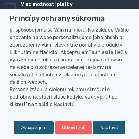
Viac možností platby
Rýchla online platba, bankovým prevodom alebo na
Princípy ochrany súkromia
dobierku
prispôsobujeme sa Vám na mieru. Na základe Vášho
Personalizácia
chovania na webe personalizujeme jeho obsah a
Vyrobíme Vám vlastný originálny darček
zobrazujeme Vám relevantné ponuky a produkty.
Skúsenosť
Kliknutím na tlačidlo „Akceptujem“ súhlasíte tiež s
Široký sortiment, z ktorého Vám pomôžeme vybrať
využívaním cookies a predaním údajov o chovaní
na webe pro zobrazenie cielenej reklamy na
sociálnych sieťach a v reklamných sieťach na
ďalších weboch.
Personalizáciu a cielenú reklamu si môžete
podrobne nastaviť alebo kedykoľvek vypnúť po
kliknutí na tlačidlo Nastaviť.
Akceptujem
Odmietnuť
Nastaviť
0