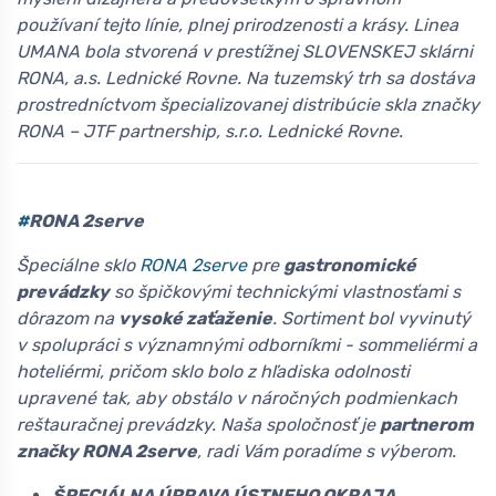
používaní tejto línie, plnej prirodzenosti a krásy. Linea
UMANA bola stvorená v prestížnej SLOVENSKEJ sklárni
RONA, a.s. Lednické Rovne. Na tuzemský trh sa dostáva
prostredníctvom špecializovanej distribúcie skla značky
RONA – JTF partnership, s.r.o. Lednické Rovne.
#
RONA 2serve
Špeciálne sklo
RONA 2serve
pre
gastronomické
prevádzky
so špičkovými technickými vlastnosťami s
dôrazom na
vysoké zaťaženie
. Sortiment bol vyvinutý
v spolupráci s významnými odborníkmi - sommeliérmi a
hoteliérmi, pričom sklo bolo z hľadiska odolnosti
upravené tak, aby obstálo v náročných podmienkach
reštauračnej prevádzky. Naša spoločnosť je
partnerom
značky RONA 2serve
, radi Vám poradíme s výberom.
ŠPECIÁLNA ÚPRAVA ÚSTNEHO OKRAJA