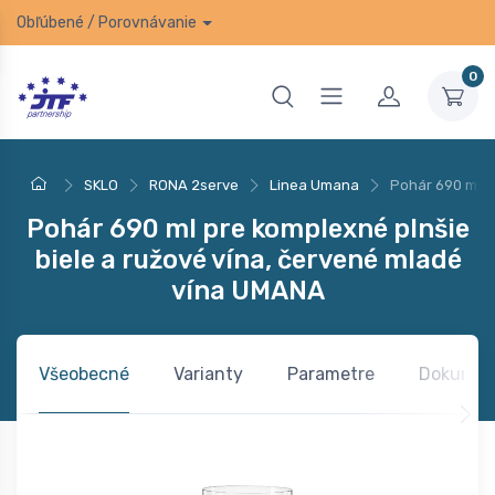
Obľúbené
/
Porovnávanie
0
SKLO
RONA 2serve
Linea Umana
Pohár 690 ml p
Pohár 690 ml pre komplexné plnšie
biele a ružové vína, červené mladé
vína UMANA
Všeobecné
Varianty
Parametre
Dokumen