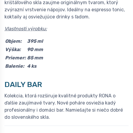
krištáľového skla zaujme originálnym tvarom, ktorý
zvýrazní vrstvenie nápojov. Ideálny na espresso tonic,
koktaily aj osviežujúce drinky s ľadom.
Vlastnosti výrobku:
Objem:
395 ml
Výška:
90 mm
Priemer:
85 mm
Balenie:
4 ks
DAILY BAR
Kolekcia, ktorá rozširuje kvalitné produkty RONA o
ďalšie zaujímavé tvary. Nové poháre osviežia kadý
profesionálny i domáci bar. Namiešajte si niečo dobré
do slovenského skla.