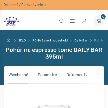
Obľúbené
/
Porovnávanie
0
SKLO
RONA Select household
Daily Bar
Pohár na
Pohár na espresso tonic DAILY BAR
395ml
Všeobecné
Parametre
Dokumenty
Video