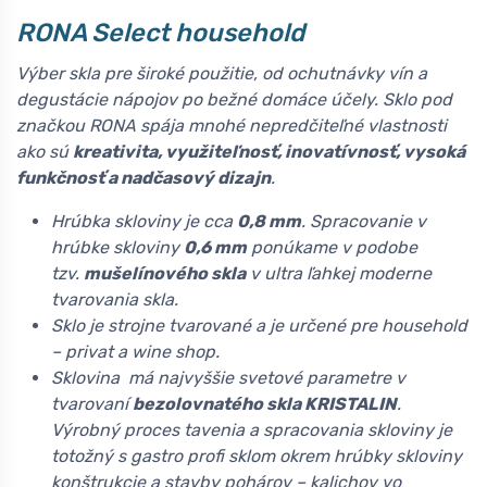
RONA Select household
Výber skla pre široké použitie, od ochutnávky vín a
degustácie nápojov po bežné domáce účely. Sklo pod
značkou RONA spája mnohé nepredčiteľné vlastnosti
ako sú
kreativita, využiteľnosť, inovatívnosť, vysoká
funkčnosť a nadčasový dizajn
.
Hrúbka skloviny je cca
0,8 mm
. Spracovanie v
hrúbke skloviny
0,6 mm
ponúkame v podobe
tzv.
mušelínového skla
v ultra ľahkej moderne
tvarovania skla.
Sklo je strojne tvarované a je určené pre household
– privat a wine shop.
Sklovina má najvyššie svetové parametre v
tvarovaní
bezolovnatého skla KRISTALIN
.
Výrobný proces tavenia a spracovania skloviny je
totožný s gastro profi sklom okrem hrúbky skloviny
konštrukcie a stavby pohárov – kalichov vo