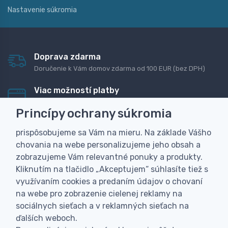
Nastavenie súkromia
Doprava zdarma
Doručenie k Vám domov zdarma od 100 EUR (bez DPH)
Viac možností platby
Rýchla online platba, bankovým prevodom alebo na
Princípy ochrany súkromia
dobierku
prispôsobujeme sa Vám na mieru. Na základe Vášho
Personalizácia
chovania na webe personalizujeme jeho obsah a
Vyrobíme Vám vlastný originálny darček
zobrazujeme Vám relevantné ponuky a produkty.
Skúsenosť
Kliknutím na tlačidlo „Akceptujem“ súhlasíte tiež s
Široký sortiment, z ktorého Vám pomôžeme vybrať
využívaním cookies a predaním údajov o chovaní
na webe pro zobrazenie cielenej reklamy na
sociálnych sieťach a v reklamných sieťach na
ďalších weboch.