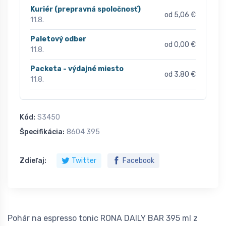
Kuriér (prepravná spoločnosť)
od 5,06 €
11.8.
Paletový odber
od 0,00 €
11.8.
Packeta - výdajné miesto
od 3,80 €
11.8.
Kód:
S3450
Špecifikácia:
8604 395
Zdieľaj:
Twitter
Facebook
Pohár na espresso tonic RONA DAILY BAR 395 ml z