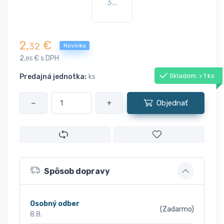
3...
2,
€
32
Novinka
2,
€ s DPH
85
Skladom: > 1 ks
Predajná jednotka:
ks
−
+
Objednať
Spôsob dopravy
Osobný odber
(Zadarmo)
8.8.