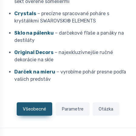
sekt overené someliermi
Crystals
– precízne spracované poháre s
kryštálikmi SWAROVSKI® ELEMENTS
Sklo na pálenku
– darčekové fľaše a panáky na
destiláty
Original Decors
– najexkluzívnejšie ručné
dekorácie na skle
Darček na mieru
– vyrobíme pohár presne podľa
vašich predstáv
Všeobecné
Parametre
Otázka