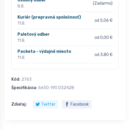
Osobný odber
(Zadarmo)
8.8.
Kuriér (prepravná spoločnosť)
od 5,06 €
11.8.
Paletový odber
od 0,00 €
11.8.
Packeta - výdajné miesto
od 3,80 €
11.8.
Kód:
2763
Špecifikácia:
6650-190 D32428
Zdieľaj:
Twitter
Facebook