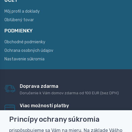
ÚČET
Môj profil a doklady
Obľúbený tovar
PODMIENKY
Obchodné podmienky
Ochrana osobných údajov
Nastavenie súkromia
Doprava zdarma
Doručenie k Vám domov zdarma od 100 EUR (bez DPH)
Viac možností platby
Rýchla online platba, bankovým prevodom alebo na
Princípy ochrany súkromia
dobierku
prispôsobujeme sa Vám na mieru. Na základe Vášho
Personalizácia