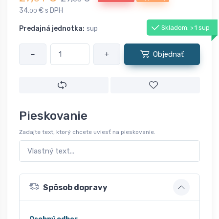
34,
€ s DPH
00
Skladom: > 1 sup
Predajná jednotka:
sup
−
+
Objednať
Pieskovanie
Zadajte text, ktorý chcete uviesť na pieskovanie.
Spôsob dopravy