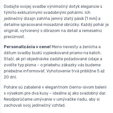
Dodajte svojej svadbe výnimočný dotyk elegancie s
týmito exkluzívnymi svadobnými pohármi. Ich
jedinečný dizajn zahŕňa jemný zlatý pásik (1 mm) a
detailne spracované mosadzné obrúčky. Každý pohár je
originál, vytvorený s dôrazom na detail a remeselnú
precíznosť.
Personalizácia v cene!
Meno nevesty a ženícha a
dátum svadby budú vypieskované priamo na kalich.
Stačí, ak pri objednávke zadáte požadované údaje a
zvolíte typ písma – o priebehu zákazky vás budeme
priebežne informovať. Vyhotovenie trvá približne 5 až
20 dní.
Poháre sú zabalené v elegantnom čierno-sivom balení
s výsekom pre dva kusy – ideálne aj ako svadobný dar.
Neodporúčame umývanie v umývačke riadu, aby si
zachovali svoj jedinečný vzhľad.