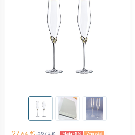
27,
€
64
29,
€
Akcia -5 %
Výpredaj
08