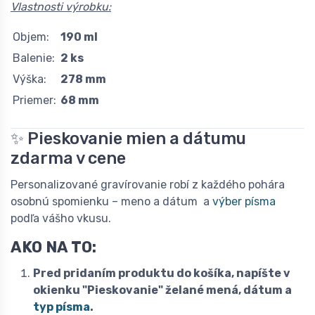
Vlastnosti výrobku:
Objem:
190 ml
Balenie:
2 ks
Výška:
278 mm
Priemer:
68 mm
✨ Pieskovanie mien a dátumu
zdarma v cene
Personalizované gravírovanie robí z každého pohára
osobnú spomienku – meno a dátum a
výber písma
podľa vášho vkusu.
AKO NA TO:
Pred pridaním produktu do košíka, napíšte v
okienku "Pieskovanie" želané mená, dátum a
typ písma
.