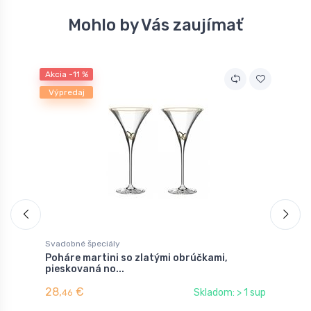
Mohlo by Vás zaujímať
Akcia -11 %
A
Výpredaj
Svadobné špeciály
S
Poháre martini so zlatými obrúčkami,
P
pieskovaná no...
p
28,
€
2
Skladom: > 1 sup
46