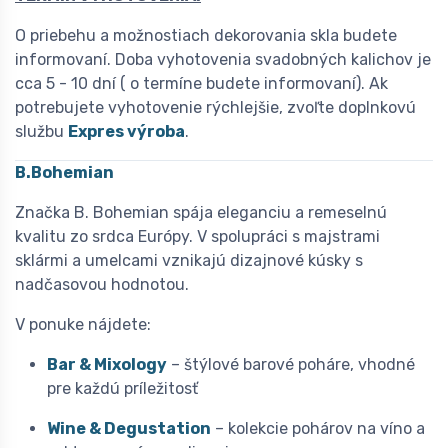
O priebehu a možnostiach dekorovania skla budete
informovaní. Doba vyhotovenia svadobných kalichov je
cca 5 - 10 dní ( o termíne budete informovaní). Ak
potrebujete vyhotovenie rýchlejšie, zvoľte doplnkovú
službu
Expres výroba
.
B.Bohemian
Značka B. Bohemian spája eleganciu a remeselnú
kvalitu zo srdca Európy. V spolupráci s majstrami
sklármi a umelcami vznikajú dizajnové kúsky s
nadčasovou hodnotou.
V ponuke nájdete:
Bar & Mixology
– štýlové barové poháre, vhodné
pre každú príležitosť
Wine & Degustation
– kolekcie pohárov na víno a