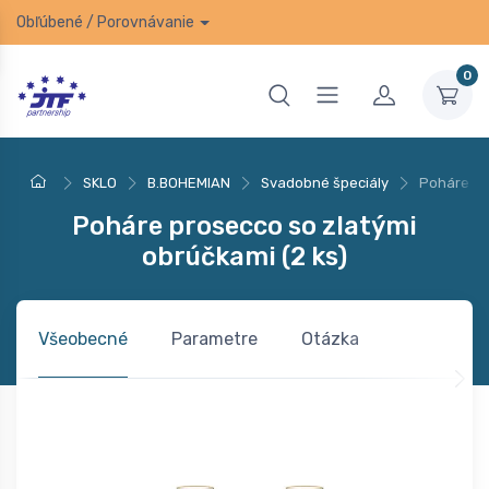
Obľúbené
/
Porovnávanie
0
SKLO
B.BOHEMIAN
Svadobné špeciály
Poháre pr
Poháre prosecco so zlatými
obrúčkami (2 ks)
Všeobecné
Parametre
Otázka