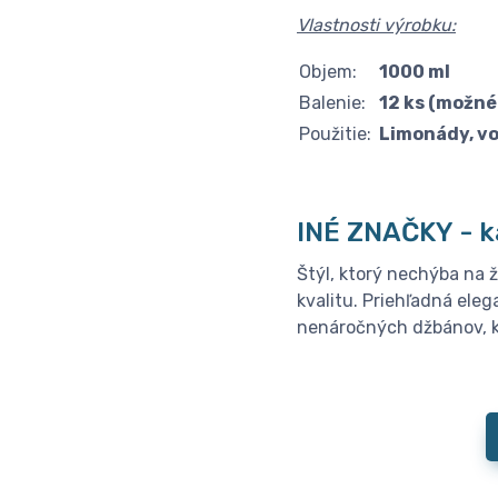
Vlastnosti výrobku:
Objem:
1000 ml
Balenie:
12 ks (možné 
Použitie:
Limonády, vo
INÉ ZNAČKY -
k
Štýl, ktorý nechýba na ž
kvalitu. Priehľadná ele
nenáročných džbánov, ka