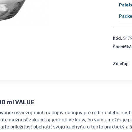
Palet
Packe
Kód:
S17
Špecifiká
Zdieľaj:
00 ml VALUE
ovanie osviežujúcich nápojov nápojov pre rodinu alebo hostí.
áte možnosť zakúpiť aj jednotlivé kusy, čo vám umožňuje pr
jte príležitosť obohatiť svoju kuchyňu o tento praktický a 