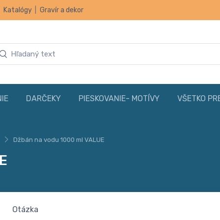
|
Katalógy
|
Gravír a dekor
IE
DARČEKY
PIESKOVANIE- MOTÍVY
VŠETKO PR
Džbán na vodu 1000 ml VALUE
E
Otázka