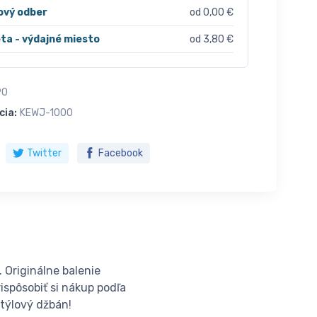
ový odber
od 0,00 €
ta - výdajné miesto
od 3,80 €
90
cia:
KEWJ-1000
Twitter
Facebook
 Originálne balenie
ispôsobiť si nákup podľa
štýlový džbán!