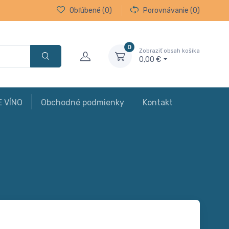
Obľúbené
(0)
Porovnávanie
(0)
0
Zobraziť obsah košíka
0,00 €
E VÍNO
Obchodné podmienky
Kontakt