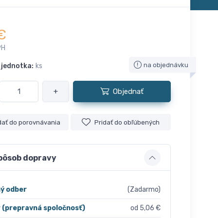
€
PH
na objednávku
 jednotka:
ks
+
Objednať
dať do porovnávania
Pridať do obľúbených
pôsob dopravy
ý odber
(Zadarmo)
r (prepravná spoločnosť)
od 5,06 €