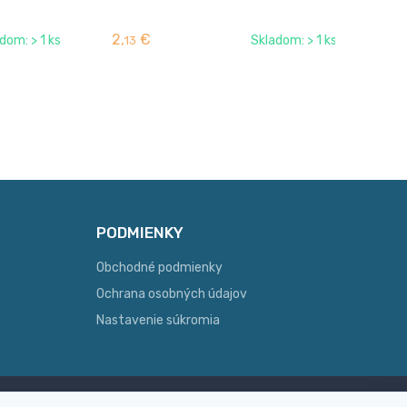
Fa
2,
€
2,
dom: > 1 ks
Skladom: > 1 ks
13
PODMIENKY
Obchodné podmienky
Ochrana osobných údajov
Nastavenie súkromia