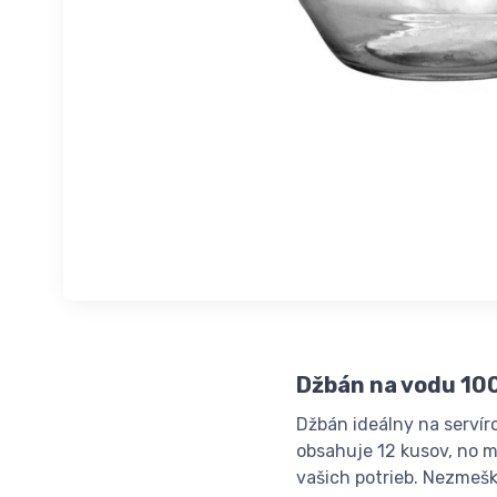
Džbán na vodu 10
Džbán ideálny na servír
obsahuje 12 kusov, no m
vašich potrieb. Nezmeška