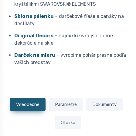
kryštálikmi SWAROVSKI® ELEMENTS
Sklo na pálenku
– darčekové fľaše a panáky na
destiláty
Original Decors
– najexkluzívnejšie ručné
dekorácie na skle
Darček na mieru
– vyrobíme pohár presne podľa
vašich predstáv
Všeobecné
Parametre
Dokumenty
Otázka