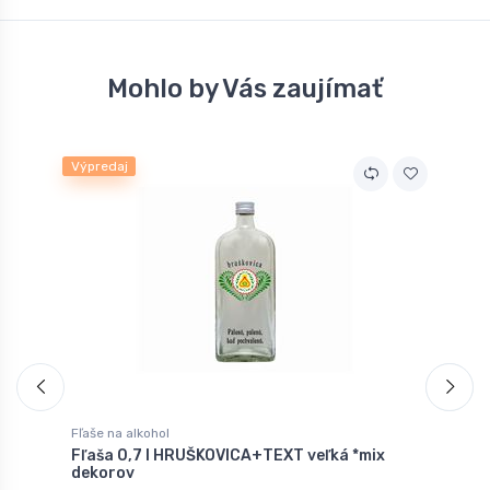
Mohlo by Vás zaujímať
Výpredaj
Fľaše na alkohol
F
Fľaša 0,7 l HRUŠKOVICA+TEXT veľká *mix
F
dekorov