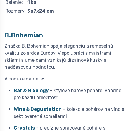
Balenie:
1 ks
Rozmery:
9x7x24 cm
B.Bohemian
Značka B. Bohemian spája eleganciu a remeselnú
kvalitu zo srdca Európy. V spolupráci s majstrami
sklármi a umelcami vznikajú dizajnové kúsky s
nadčasovou hodnotou.
V ponuke nájdete:
Bar & Mixology
– štýlové barové poháre, vhodné
pre každú príležitosť
Wine & Degustation
– kolekcie pohárov na víno a
sekt overené someliermi
Crystals
– precízne spracované poháre s