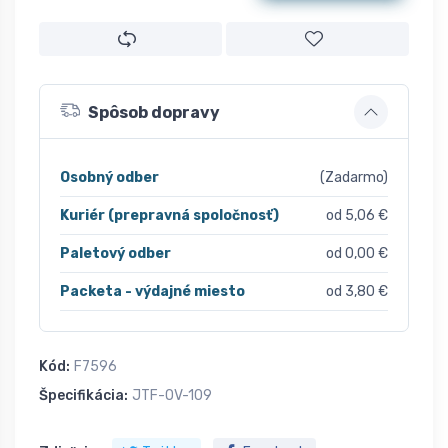
Spôsob dopravy
Osobný odber
(Zadarmo)
Kuriér (prepravná spoločnosť)
od 5,06 €
Paletový odber
od 0,00 €
Packeta - výdajné miesto
od 3,80 €
Kód:
F7596
Špecifikácia:
JTF-OV-109