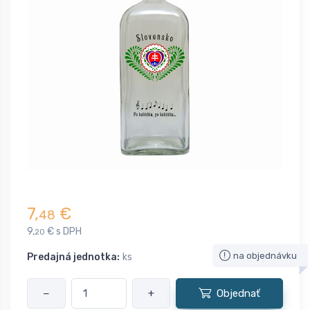
7,
€
48
9,
€ s DPH
20
na objednávku
Predajná jednotka:
ks
−
+
Objednať