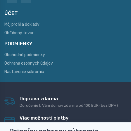
ÚČET
Môj profil a doklady
Obľúbený tovar
PODMIENKY
Obchodné podmienky
Ochrana osobných údajov
Nastavenie súkromia
Doprava zdarma
Doručenie k Vám domov zdarma od 100 EUR (bez DPH)
Viac možností platby
Rýchla online platba, bankovým prevodom alebo na
dobierku