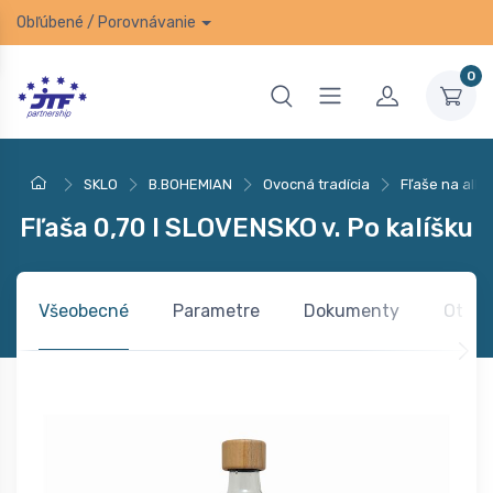
Obľúbené
/
Porovnávanie
0
SKLO
B.BOHEMIAN
Ovocná tradícia
Fľaše na alko
Fľaša 0,70 l SLOVENSKO v. Po kalíšku
Všeobecné
Parametre
Dokumenty
Otázk