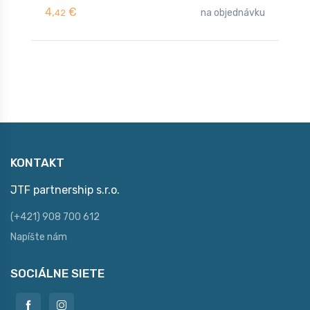
4,
€
4
na objednávku
42
KONTAKT
JTF partnership s.r.o.
(+421) 908 700 612
Napíšte nám
SOCIÁLNE SIETE