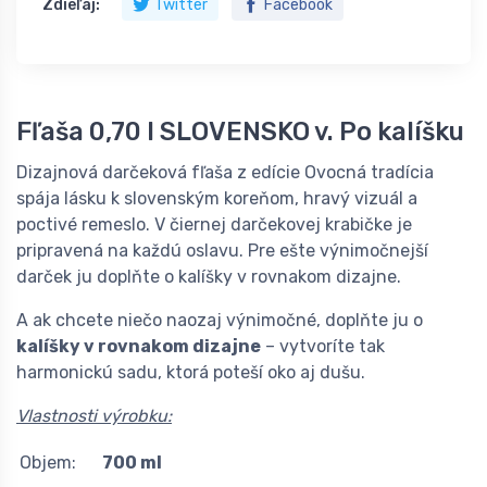
Zdieľaj:
Twitter
Facebook
Fľaša 0,70 l SLOVENSKO v. Po kalíšku
Dizajnová darčeková fľaša z edície Ovocná tradícia
spája lásku k slovenským koreňom, hravý vizuál a
poctivé remeslo. V čiernej darčekovej krabičke je
pripravená na každú oslavu. Pre ešte výnimočnejší
darček ju doplňte o kalíšky v rovnakom dizajne.
A ak chcete niečo naozaj výnimočné, doplňte ju o
kalíšky v rovnakom dizajne
– vytvoríte tak
harmonickú sadu, ktorá poteší oko aj dušu.
Vlastnosti výrobku:
Objem:
700 ml