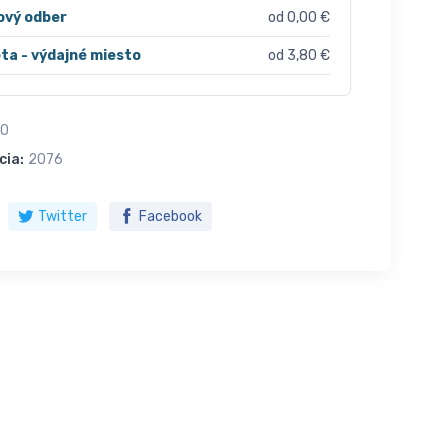
ový odber
od 0,00 €
ta - výdajné miesto
od 3,80 €
30
cia:
2076
Twitter
Facebook