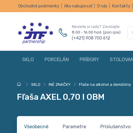
Obchodné podmienky
|
Ako nakupovať
|
O nás
|
Kontakty
Neviete si rady? Zavolajte
8.00 - 16.00 hod. (pon-pia)
(+421) 908 700 612
SKLO
PORCELÁN
PRÍBORY
STOLOVAN
SKLO
INÉ ZNAČKY
Fľaše na alkohol a demižóny
Fľaša AXEL 0,70 l OBM
Všeobecné
Parametre
Príslušenstvo