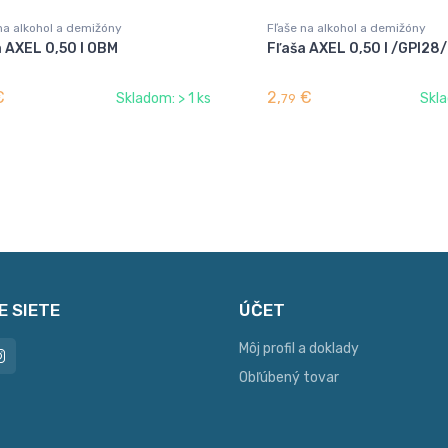
na alkohol a demižóny
Fľaše na alkohol a demižóny
 AXEL 0,50 l OBM
Fľaša AXEL 0,50 l /GPI28/
€
2,
€
Skladom: > 1 ks
Skla
79
E SIETE
ÚČET
Môj profil a doklady
Obľúbený tovar