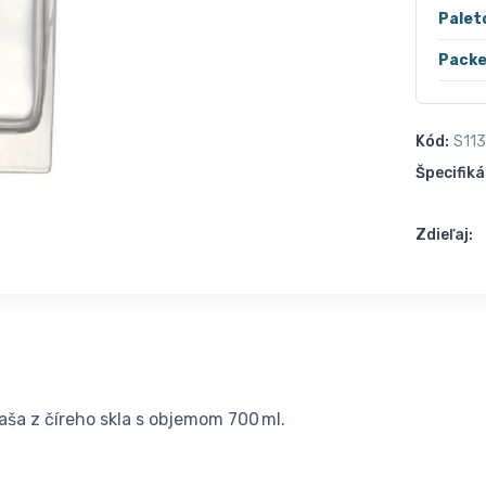
Palet
Packe
Kód:
S11
Špecifiká
Zdieľaj:
aša z číreho skla s objemom 700 ml.