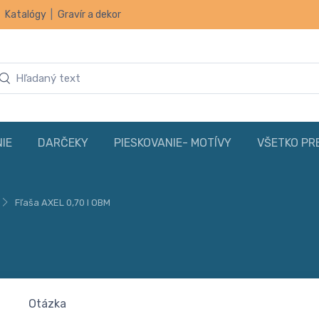
|
Katalógy
|
Gravír a dekor
IE
DARČEKY
PIESKOVANIE- MOTÍVY
VŠETKO PR
Fľaša AXEL 0,70 l OBM
Otázka