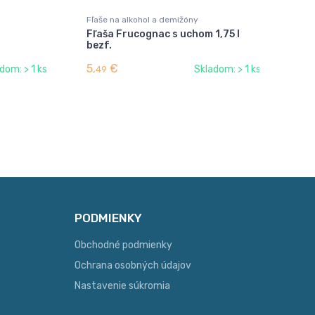
Fľaše na alkohol a demižóny
Fľa
Fľaša Frucognac s uchom 1,75 l
Fľa
bezf.
5,
€
1,
dom: > 1 ks
Skladom: > 1 ks
49
5
PODMIENKY
Obchodné podmienky
Ochrana osobných údajov
Nastavenie súkromia