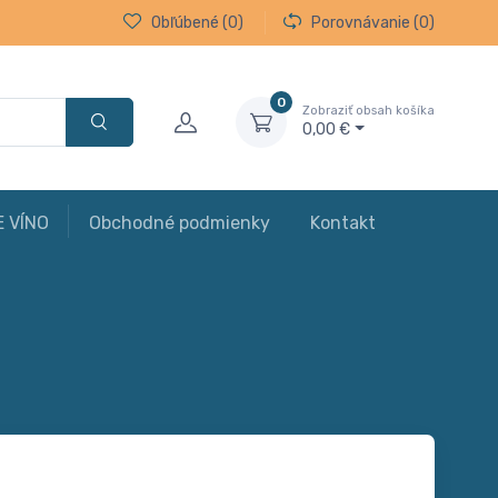
Obľúbené
(0)
Porovnávanie
(0)
0
Zobraziť obsah košíka
0,00 €
E VÍNO
Obchodné podmienky
Kontakt