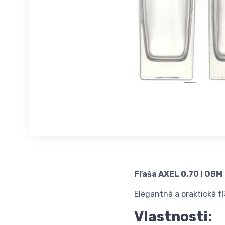
Fľaša AXEL 0,70 l OBM
Elegantná a praktická fľ
Vlastnosti: