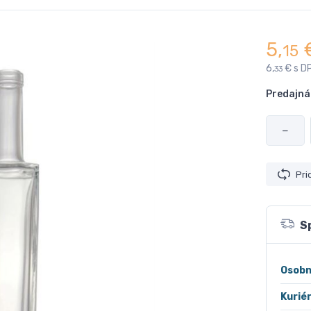
5,
15
6,
€ s D
33
Predajná
−
Pri
S
Osobn
Kurié