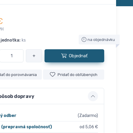
€
PH
na objednávku
 jednotka:
ks
+
Objednať
dať do porovnávania
Pridať do obľúbených
pôsob dopravy
ý odber
(Zadarmo)
r (prepravná spoločnosť)
od 5,06 €