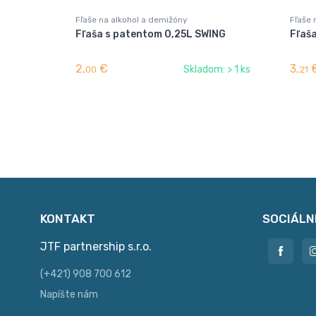
Fľaše na alkohol a demižóny
Fľaše 
Fľaša s patentom 0,25L SWING
Fľaša
2,
€
3,
Skladom: > 1 ks
00
21
KONTAKT
SOCIÁLN
JTF partnership s.r.o.
(+421) 908 700 612
Napíšte nám