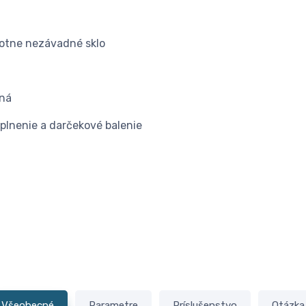
avotne nezávadné sklo
ľná
lnenie a darčekové balenie
Všeobecné
Parametre
Príslušenstvo
Otázka