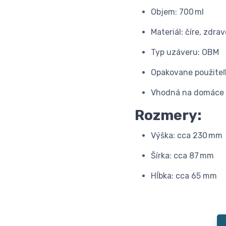
Objem: 700 ml
Materiál: číre, zdr
Typ uzáveru: OBM
Opakovane použite
Vhodná na domáce p
Rozmery:
Výška: cca 230 mm
Šírka: cca 87 mm
Hĺbka: cca 65 mm