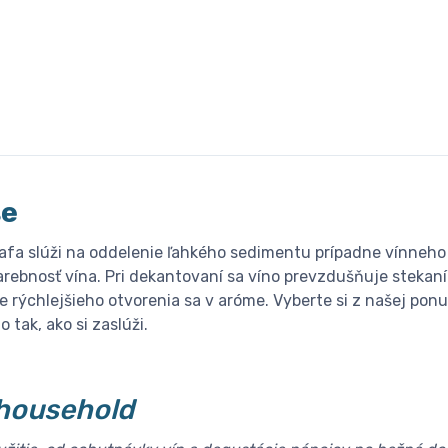
še
fa slúži na oddelenie ľahkého sedimentu prípadne vínneh
farebnosť vína. Pri dekantovaní sa víno prevzdušňuje stekaní
e rýchlejšieho otvorenia sa v aróme. Vyberte si z našej p
 tak, ako si zaslúži.
household