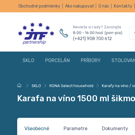
Obchodné podmienky
|
Ako nakupovať
|
O nás
|
Kontakty
Neviete si rady? Zavolajte
8.00 - 16.00 hod. (pon-pia)
(+421) 908 700 612
SKLO
PORCELÁN
PRÍBORY
STOLOVAN
SKLO
RONA Select household
Karafy na víno / 
Karafa na víno 1500 ml šikm
Všeobecné
Parametre
Dokumenty