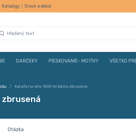
|
Katalógy
|
Gravír a dekor
IE
DARČEKY
PIESKOVANIE- MOTÍVY
VŠETKO PR
vodu
Karafa na víno 1500 ml šikmo zbrusená
o zbrusená
Otázka