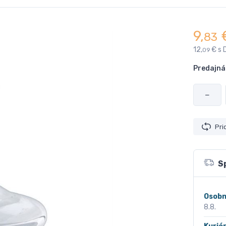
9,
83
12,
€ s 
09
Predajná
−
Pri
S
Osobn
8.8.