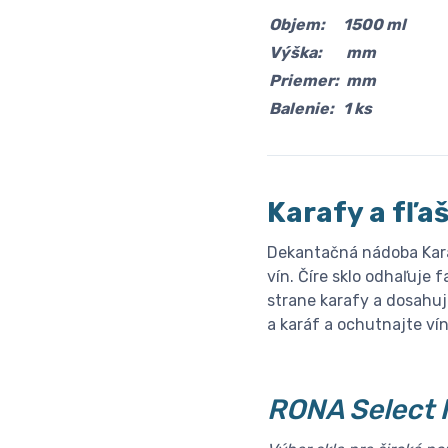
Objem:
1500 ml
Výška:
mm
Priemer:
mm
Balenie:
1 ks
Karafy a fľa
Dekantačná nádoba Kara
vín. Číre sklo odhaľuje 
strane karafy a dosahuj
a karáf a ochutnajte víno
RONA Select 