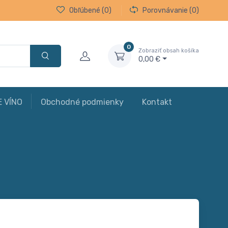
Obľúbené
(0)
Porovnávanie
(0)
0
Zobraziť obsah košíka
0,00 €
E VÍNO
Obchodné podmienky
Kontakt