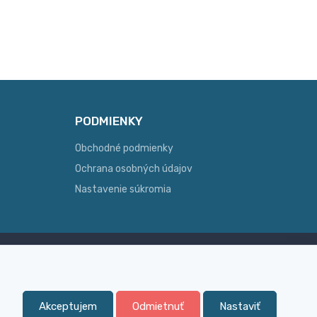
PODMIENKY
Obchodné podmienky
Ochrana osobných údajov
Nastavenie súkromia
Skúsenosť
ginálny
Široký sortiment, z ktorého Vám
pomôžeme vybrať
Akceptujem
Odmietnuť
Nastaviť