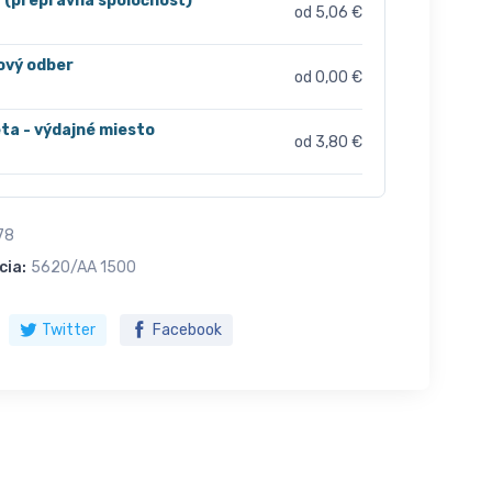
r (prepravná spoločnosť)
od 5,06 €
ový odber
od 0,00 €
ta - výdajné miesto
od 3,80 €
78
cia:
5620/AA 1500
Twitter
Facebook