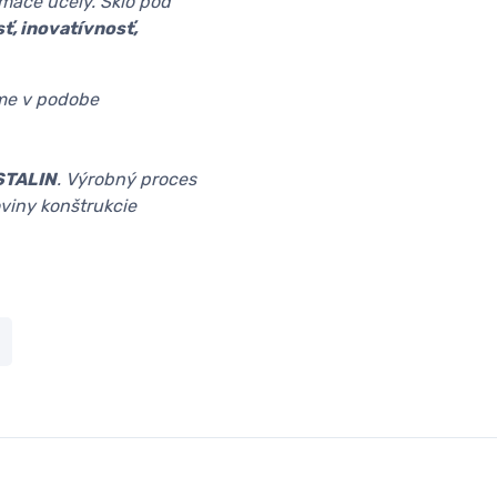
omáce účely. Sklo pod
sť, inovatívnosť,
e v podobe
STALIN
. Výrobný proces
oviny konštrukcie