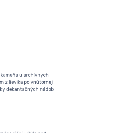
o kameňa u archívnych
m z lievika po vnútornej
onuky dekantačných nádob