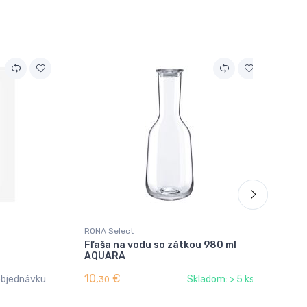
RONA Select
RON
Fľaša na vodu so zátkou 980 ml
Fľ
AQUARA
10,
€
7,
objednávku
Skladom: > 5 ks
30
3