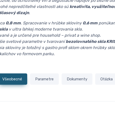
oužitie, od ochutnávky vín a degustácie nápojov po bežné d
hé nepredčiteľné vlastnosti ako sú
kreativita, využiteľno
dčasový dizajn
.
cca
0,8 mm
. Spracovanie v hrúbke skloviny
0,6 mm
ponúkam
skla
v ultra ľahkej moderne tvarovania skla.
rované a je určené pre household – privat a wine shop.
šie svetové parametre v tvarovaní
bezolovnatého skla KRI
ia skloviny je totožný s gastro profi sklom okrem hrúbky skl
 kalichov vo formovom parku.
Všeobecné
Parametre
Dokumenty
Otázka