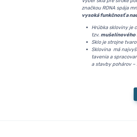
Výber skla pre široké p
značkou RONA spája mno
vysoká funkčnosť a na
Hrúbka skloviny je 
tzv.
mušelínového 
Sklo je strojne tva
Sklovina má najvyš
tavenia a spracovan
a stavby pohárov –