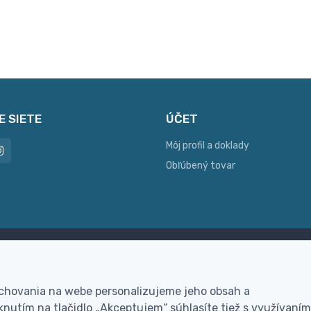
E SIETE
ÚČET
Môj profil a doklady
Obľúbený tovar
ac možností platby
Personalizácia
hla online platba, bankovým
Vyrobíme Vám vlastný ori
 chovania na webe personalizujeme jeho obsah a
vodom alebo na dobierku
darček
nutím na tlačidlo „Akceptujem“ súhlasíte tiež s využívaním