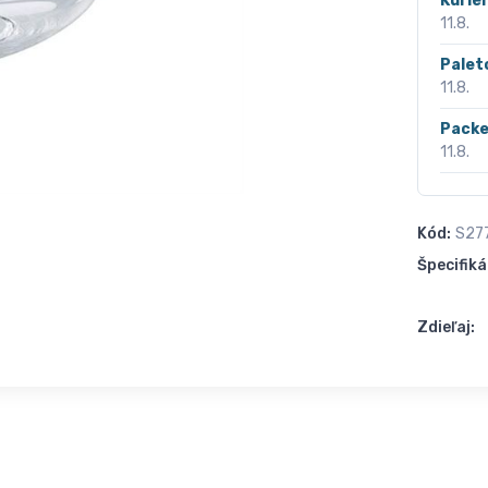
Kurié
11.8.
Palet
11.8.
Packe
11.8.
Kód:
S27
Špecifiká
Zdieľaj: