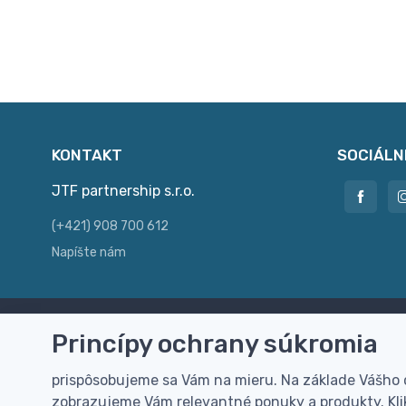
KONTAKT
SOCIÁLN
JTF partnership s.r.o.
(+421) 908 700 612
Napíšte nám
Princípy ochrany súkromia
Doprava zdarma
Vi
Doručenie k Vám domov zdarma od
Rýc
prispôsobujeme sa Vám na mieru. Na základe Vášho
100 EUR (bez DPH)
pre
zobrazujeme Vám relevantné ponuky a produkty. Klik