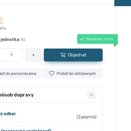
€
DPH
Skladom: > 5 ks
 jednotka:
ks
+
Objednať
dať do porovnávania
Pridať do obľúbených
pôsob dopravy
ý odber
(Zadarmo)