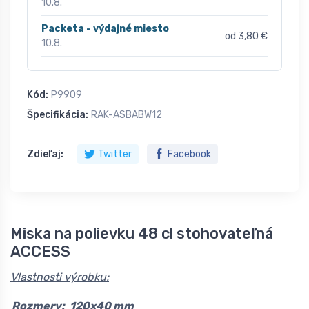
10.8.
Packeta - výdajné miesto
od 3,80 €
10.8.
Kód:
P9909
Špecifikácia:
RAK-ASBABW12
Zdieľaj:
Twitter
Facebook
Miska na polievku 48 cl stohovateľná
ACCESS
Vlastnosti výrobku:
Rozmery:
120x40 mm