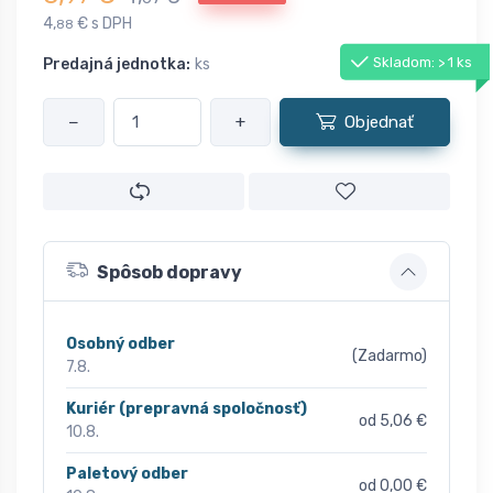
4,
€ s DPH
88
Skladom: > 1 ks
Predajná jednotka:
ks
−
+
Objednať
Spôsob dopravy
Osobný odber
(Zadarmo)
7.8.
Kuriér (prepravná spoločnosť)
od 5,06 €
10.8.
Paletový odber
od 0,00 €