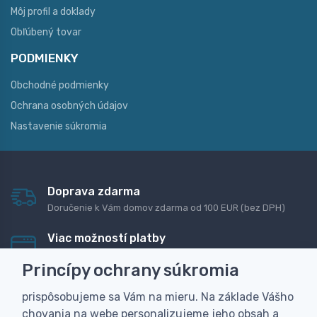
Môj profil a doklady
Obľúbený tovar
PODMIENKY
Obchodné podmienky
Ochrana osobných údajov
Nastavenie súkromia
Doprava zdarma
Doručenie k Vám domov zdarma od 100 EUR (bez DPH)
Viac možností platby
Rýchla online platba, bankovým prevodom alebo na
Princípy ochrany súkromia
dobierku
prispôsobujeme sa Vám na mieru. Na základe Vášho
Personalizácia
chovania na webe personalizujeme jeho obsah a
Vyrobíme Vám vlastný originálny darček