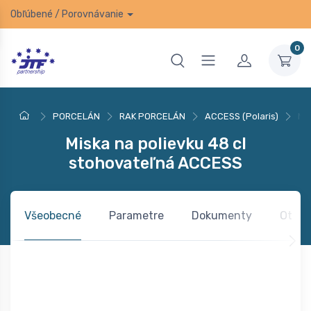
Obľúbené
/
Porovnávanie
0
PORCELÁN
RAK PORCELÁN
ACCESS (Polaris)
Mi
Miska na polievku 48 cl
stohovateľná ACCESS
Všeobecné
Parametre
Dokumenty
Otázk