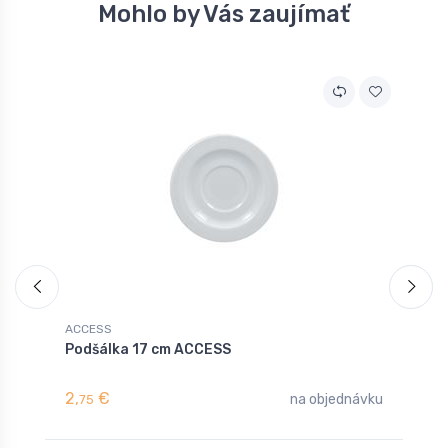
Mohlo by Vás zaujímať
ACCESS
A
Podšálka 17 cm ACCESS
H
2,
€
6
na objednávku
75