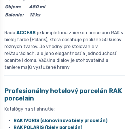
Objem:
480 ml
Balenie:
12 ks
Rada
ACCESS
je kompletnou zbierkou porcelánu RAK v
bielej farbe (Polaris), ktorá obsahuje približne 50 kusov
rôznych tvarov. Je vhodný pre stolovanie v
reštauráciach, ale jeho elegantnosť a jednoduchosť
oceníte i doma. Väčšina dielov je stohovateľná a
taniere majú vystužené hrany.
Profesionálny hotelový porcelán
R
AK
porcelain
Katalógy na stiahnutie:
RAK IVORIS (slonovinovo biely procelán)
RAK POLARIS (biely porcelán)