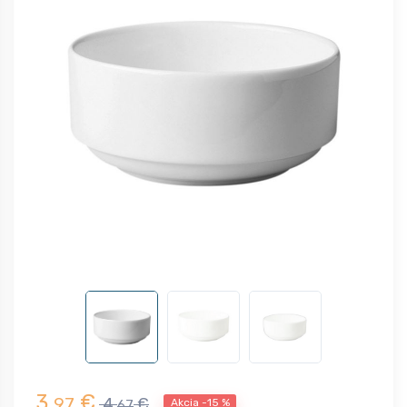
3,
€
97
4,
€
Akcia -15 %
67