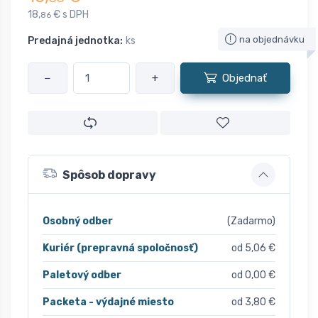
18,
€ s DPH
86
na objednávku
Predajná jednotka:
ks
−
+
Objednať
Spôsob dopravy
Osobný odber
(Zadarmo)
Kuriér (prepravná spoločnosť)
od 5,06 €
Paletový odber
od 0,00 €
Packeta - výdajné miesto
od 3,80 €