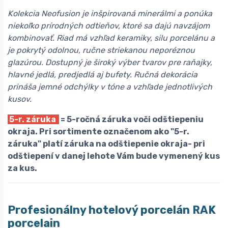
Kolekcia Neofusion je inšpirovaná minerálmi a ponúka
niekoľko prírodných odtieňov, ktoré sa dajú navzájom
kombinovať. Riad má vzhľad keramiky, silu porcelánu a
je pokrytý odolnou, ručne striekanou neporéznou
glazúrou. Dostupný je široký výber tvarov pre raňajky,
hlavné jedlá, predjedlá aj bufety. Ručná dekorácia
prináša jemné odchýlky v tóne a vzhľade jednotlivých
kusov.
5-r. záruka
= 5-ročná záruka voči odštiepeniu
okraja. Pri sortimente označenom ako "5-r.
záruka" platí záruka na odštiepenie okraja- pri
odštiepení v danej lehote Vám bude vymenený kus
za kus.
Profesionálny hotelový porcelán
R
AK
porcelain