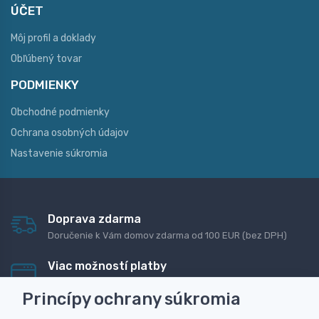
ÚČET
Môj profil a doklady
Obľúbený tovar
PODMIENKY
Obchodné podmienky
Ochrana osobných údajov
Nastavenie súkromia
Doprava zdarma
Doručenie k Vám domov zdarma od 100 EUR (bez DPH)
Viac možností platby
Rýchla online platba, bankovým prevodom alebo na
Princípy ochrany súkromia
dobierku