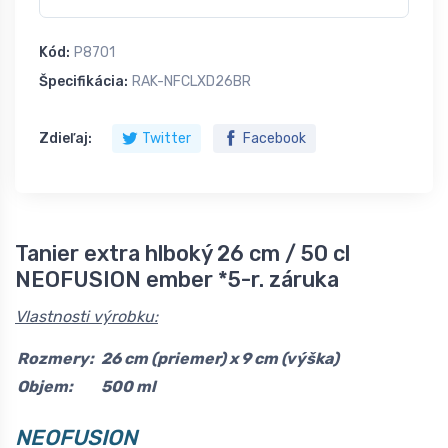
Kód:
P8701
Špecifikácia:
RAK-NFCLXD26BR
Zdieľaj:
Twitter
Facebook
Tanier extra hlboký 26 cm / 50 cl
NEOFUSION ember *5-r. záruka
Vlastnosti výrobku:
Rozmery:
26 cm (priemer) x 9 cm (výška)
Objem:
500 ml
NEOFUSION