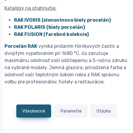
Katalógy na stiahnutie:
RAK IVORIS (slonovinovo biely procelán)
RAK POLARIS (biely porcelán)
RAK FUSION (farebné kolekcie)
Porcelán RAK
vyniká pridaním hliníkových častíc a
dvojitým vypaľovaním pri 1680 °C, čo zaručuje
maximálnu odolnosť voči odštiepeniu a 5-ročnú záruku
na vybrané modely. Jemná glazúra, prirodzená farba a
odolnosť voči teplotným šokom robia z RAK správnu
voľbu pre profesionálov, hotely a reštaurácie.
Všeobecné
Parametre
Otázka