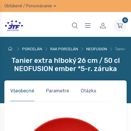
Obľúbené
/
Porovnávanie
0
PORCELÁN
RAK PORCELÁN
NEOFUSION
Tanier e
Tanier extra hlboký 26 cm / 50 cl
NEOFUSION ember *5-r. záruka
Všeobecné
Parametre
Otázka