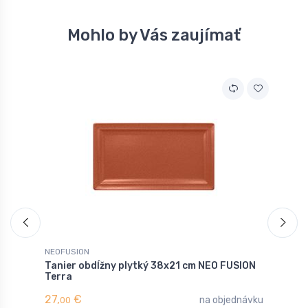
Mohlo by Vás zaujímať
NEOFUSION
N
Tanier obdĺžny plytký 38x21 cm NEO FUSION
T
Terra
z
27,
€
4
na objednávku
00