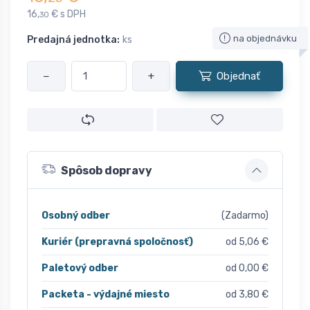
16,
€ s DPH
30
na objednávku
Predajná jednotka:
ks
−
+
Objednať
Spôsob dopravy
Osobný odber
(Zadarmo)
Kuriér (prepravná spoločnosť)
od 5,06 €
Paletový odber
od 0,00 €
Packeta - výdajné miesto
od 3,80 €