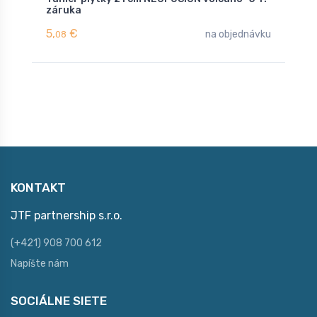
záruka
*
5,
€
4
na objednávku
08
KONTAKT
JTF partnership s.r.o.
(+421) 908 700 612
Napíšte nám
SOCIÁLNE SIETE