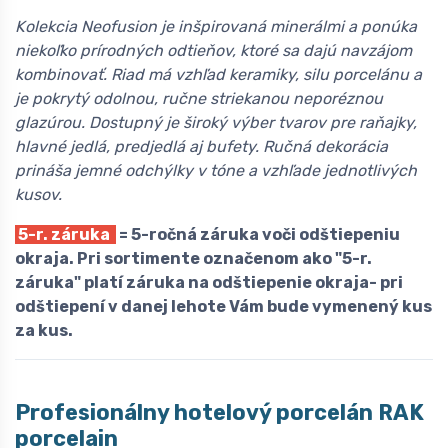
Kolekcia Neofusion je inšpirovaná minerálmi a ponúka
niekoľko prírodných odtieňov, ktoré sa dajú navzájom
kombinovať. Riad má vzhľad keramiky, silu porcelánu a
je pokrytý odolnou, ručne striekanou neporéznou
glazúrou. Dostupný je široký výber tvarov pre raňajky,
hlavné jedlá, predjedlá aj bufety. Ručná dekorácia
prináša jemné odchýlky v tóne a vzhľade jednotlivých
kusov.
5-r. záruka
= 5-ročná záruka voči odštiepeniu
okraja. Pri sortimente označenom ako "5-r.
záruka" platí záruka na odštiepenie okraja- pri
odštiepení v danej lehote Vám bude vymenený kus
za kus.
Profesionálny hotelový porcelán
R
AK
porcelain