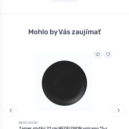
Mohlo by Vás zaujímať
NEOFUSION
N
Tanier plytký 21 cm NEOFUSION volcano *5-r.
T