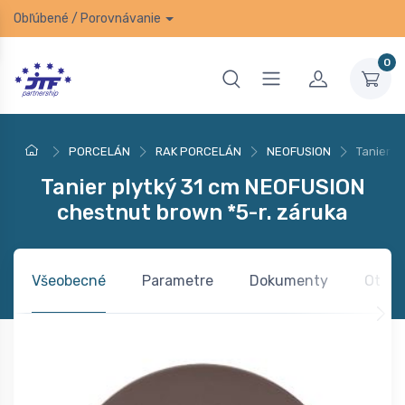
Obľúbené
/
Porovnávanie
0
PORCELÁN
RAK PORCELÁN
NEOFUSION
Tanier p
Tanier plytký 31 cm NEOFUSION
chestnut brown *5-r. záruka
Všeobecné
Parametre
Dokumenty
Otázk