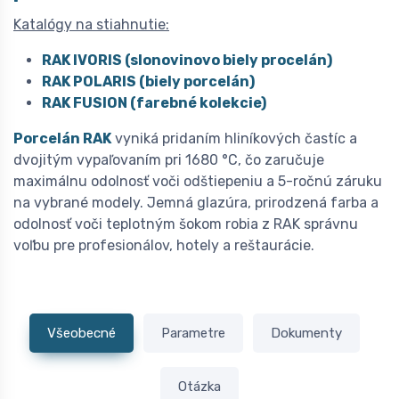
Katalógy na stiahnutie:
RAK IVORIS (slonovinovo biely procelán)
RAK POLARIS (biely porcelán)
RAK FUSION (farebné kolekcie)
Porcelán RAK
vyniká pridaním hliníkových častíc a
dvojitým vypaľovaním pri 1680 °C, čo zaručuje
maximálnu odolnosť voči odštiepeniu a 5-ročnú záruku
na vybrané modely. Jemná glazúra, prirodzená farba a
odolnosť voči teplotným šokom robia z RAK správnu
voľbu pre profesionálov, hotely a reštaurácie.
Všeobecné
Parametre
Dokumenty
Otázka