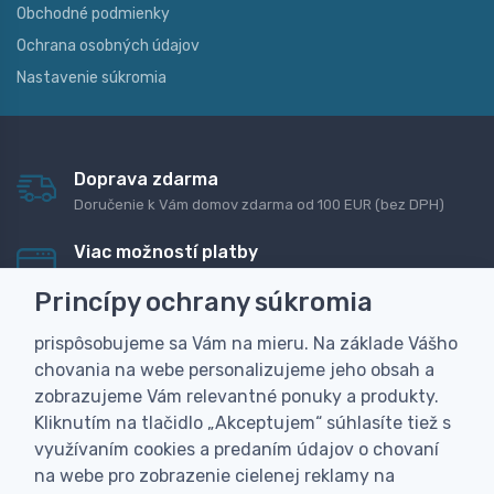
Obchodné podmienky
Ochrana osobných údajov
Nastavenie súkromia
Doprava zdarma
Doručenie k Vám domov zdarma od 100 EUR (bez DPH)
Viac možností platby
Rýchla online platba, bankovým prevodom alebo na
Princípy ochrany súkromia
dobierku
prispôsobujeme sa Vám na mieru. Na základe Vášho
Personalizácia
chovania na webe personalizujeme jeho obsah a
Vyrobíme Vám vlastný originálny darček
zobrazujeme Vám relevantné ponuky a produkty.
Skúsenosť
Kliknutím na tlačidlo „Akceptujem“ súhlasíte tiež s
Široký sortiment, z ktorého Vám pomôžeme vybrať
využívaním cookies a predaním údajov o chovaní
na webe pro zobrazenie cielenej reklamy na