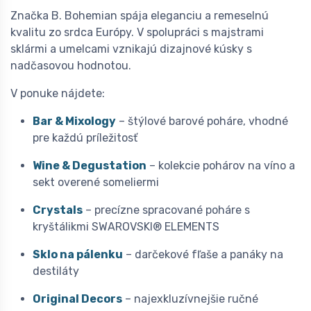
Značka B. Bohemian spája eleganciu a remeselnú
kvalitu zo srdca Európy. V spolupráci s majstrami
sklármi a umelcami vznikajú dizajnové kúsky s
nadčasovou hodnotou.
V ponuke nájdete:
Bar & Mixology
– štýlové barové poháre, vhodné
pre každú príležitosť
Wine & Degustation
– kolekcie pohárov na víno a
sekt overené someliermi
Crystals
– precízne spracované poháre s
kryštálikmi SWAROVSKI® ELEMENTS
Sklo na pálenku
– darčekové fľaše a panáky na
destiláty
Original Decors
– najexkluzívnejšie ručné