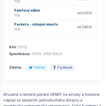
11.8.
Paletový odber
od 0,00 €
11.8.
Packeta - výdajné miesto
od 3,80 €
11.8.
Kód:
T0172
Špecifikácia:
T0172- 2100 350 of
Zdieľaj:
Twitter
Facebook
Brúsené a leštené poháre HENRY na whisky a miešané
nápoje sú spojením jednoduchého dizajnu a
precízneho remeselného spracovania. Tieto tumblery z