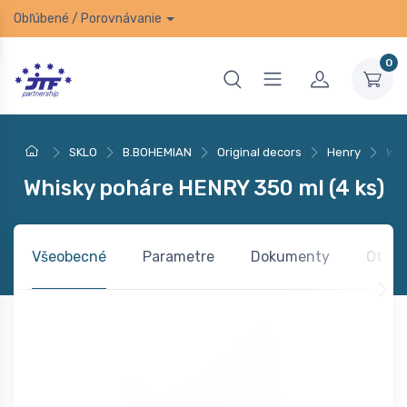
Obľúbené
/
Porovnávanie
0
SKLO
B.BOHEMIAN
Original decors
Henry
Whi
Whisky poháre HENRY 350 ml (4 ks)
Všeobecné
Parametre
Dokumenty
Otázk