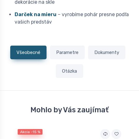
dekorácie na skle
Darček na mieru
– vyrobíme pohár presne podľa
vašich predstáv
Všeobecné
Parametre
Dokumenty
Otázka
Mohlo by Vás zaujímať
Akcia -15 %
A