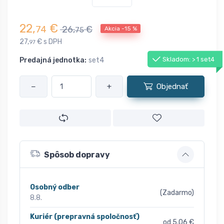
22,
€
74
26,
€
Akcia -15 %
75
27,
€ s DPH
97
Skladom: > 1 set4
Predajná jednotka:
set4
−
+
Objednať
Spôsob dopravy
Osobný odber
(Zadarmo)
8.8.
Kuriér (prepravná spoločnosť)
od 5,06 €