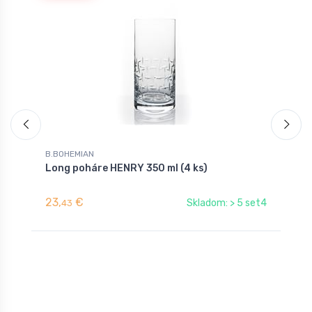
B.BOHEMIAN
B
Long poháre HENRY 350 ml (4 ks)
P
23,
€
2
Skladom: > 5 set4
43