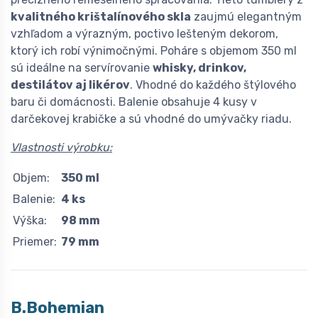
kvalitného krištalínového skla
zaujmú elegantným
vzhľadom a výrazným, poctivo lešteným dekorom,
ktorý ich robí výnimočnými. Poháre s objemom 350 ml
sú ideálne na servírovanie
whisky, drinkov,
destilátov aj likérov
. Vhodné do každého štýlového
baru či domácnosti. Balenie obsahuje 4 kusy v
darčekovej krabičke a sú vhodné do umývačky riadu.
Vlastnosti výrobku:
Objem:
350 ml
Balenie:
4 ks
Výška:
98 mm
Priemer:
79 mm
B.Bohemian