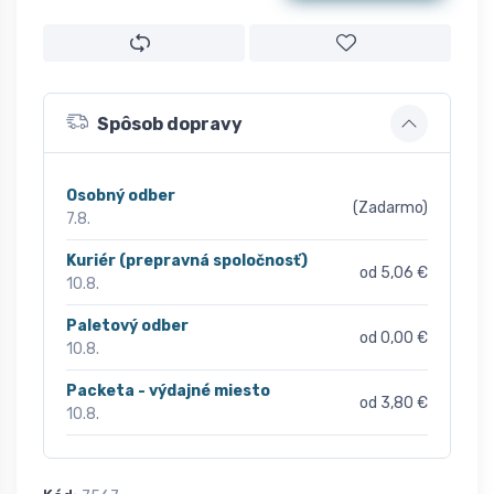
Spôsob dopravy
Osobný odber
(Zadarmo)
7.8.
Kuriér (prepravná spoločnosť)
od 5,06 €
10.8.
Paletový odber
od 0,00 €
10.8.
Packeta - výdajné miesto
od 3,80 €
10.8.