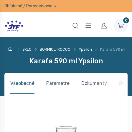
Obľúbené
/
Porovnávanie
0
SKLO
BORMIOLI ROCCO
Ypsilon
Karafa 590 ml Yps
Karafa 590 ml Ypsilon
Všeobecné
Parametre
Dokumenty
Otázk