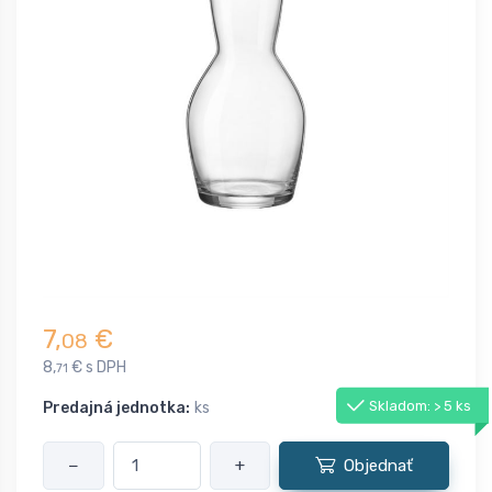
7,
€
08
8,
€ s DPH
71
Skladom: > 5 ks
Predajná jednotka:
ks
−
+
Objednať