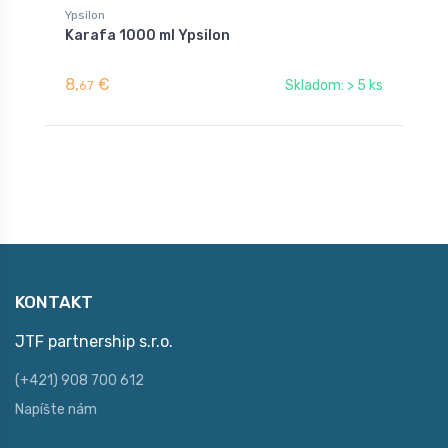
Ypsilon
Y
Karafa 1000 ml Ypsilon
K
8,
€
5
Skladom: > 5 ks
67
KONTAKT
JTF partnership s.r.o.
(+421) 908 700 612
Napíšte nám