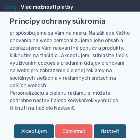
Viac možností platby
Rýchla online platba, bankovým prevodom alebo na
Princípy ochrany súkromia
dobierku
prispôsobujeme sa Vám na mieru. Na základe Vášho
Personalizácia
chovania na webe personalizujeme jeho obsah a
Vyrobíme Vám vlastný originálny darček
zobrazujeme Vám relevantné ponuky a produkty.
Skúsenosť
Kliknutím na tlačidlo „Akceptujem“ súhlasíte tiež s
Široký sortiment, z ktorého Vám pomôžeme vybrať
využívaním cookies a predaním údajov o chovaní
na webe pro zobrazenie cielenej reklamy na
sociálnych sieťach a v reklamných sieťach na
ďalších weboch.
Personalizáciu a cielenú reklamu si môžete
podrobne nastaviť alebo kedykoľvek vypnúť po
kliknutí na tlačidlo Nastaviť.
Akceptujem
Odmietnuť
Nastaviť
0