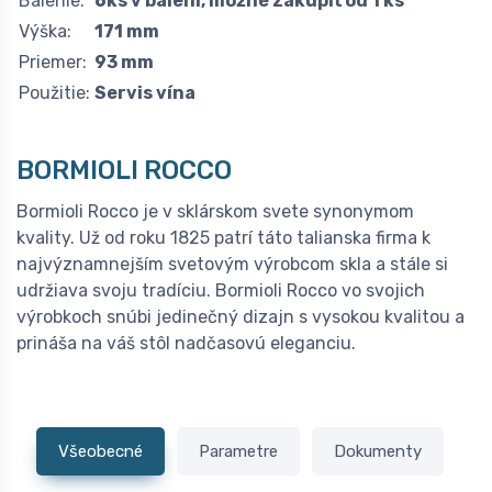
Balenie:
6ks v balení, možné zakúpiť od 1 ks
Výška:
171 mm
Priemer:
93 mm
Použitie:
Servis vína
BORMIOLI ROCCO
Bormioli Rocco je v sklárskom svete synonymom
kvality. Už od roku 1825 patrí táto talianska firma k
najvýznamnejším svetovým výrobcom skla a stále si
udržiava svoju tradíciu. Bormioli Rocco vo svojich
výrobkoch snúbi jedinečný dizajn s vysokou kvalitou a
prináša na váš stôl nadčasovú eleganciu.
Všeobecné
Parametre
Dokumenty