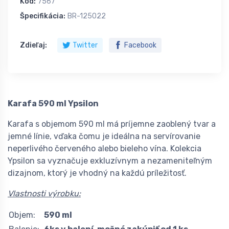
Kód:
7567
Špecifikácia:
BR-125022
Zdieľaj:
Twitter
Facebook
Karafa 590 ml Ypsilon
Karafa s objemom 590 ml má príjemne zaoblený tvar a
jemné línie, vďaka čomu je ideálna na servírovanie
neperlivého červeného alebo bieleho vína. Kolekcia
Ypsilon sa vyznačuje exkluzívnym a nezameniteľným
dizajnom, ktorý je vhodný na každú príležitosť.
Vlastnosti výrobku:
Objem:
590 ml