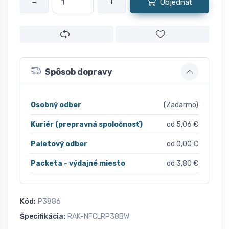
−
+
Objednať
Spôsob dopravy
Osobný odber
(Zadarmo)
Kuriér (prepravná spoločnosť)
od 5,06 €
Paletový odber
od 0,00 €
Packeta - výdajné miesto
od 3,80 €
Kód:
P3886
Špecifikácia:
RAK-NFCLRP38BW