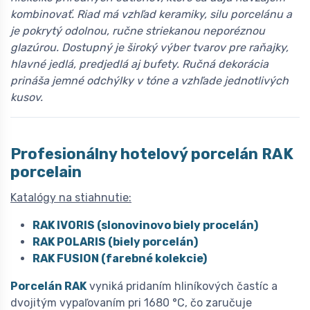
kombinovať. Riad má vzhľad keramiky, silu porcelánu a
je pokrytý odolnou, ručne striekanou neporéznou
glazúrou. Dostupný je široký výber tvarov pre raňajky,
hlavné jedlá, predjedlá aj bufety. Ručná dekorácia
prináša jemné odchýlky v tóne a vzhľade jednotlivých
kusov.
Profesionálny hotelový porcelán
R
AK
porcelain
Katalógy na stiahnutie:
RAK IVORIS (slonovinovo biely procelán)
RAK POLARIS (biely porcelán)
RAK FUSION (farebné kolekcie)
Porcelán RAK
vyniká pridaním hliníkových častíc a
dvojitým vypaľovaním pri 1680 °C, čo zaručuje