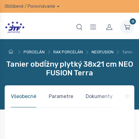
Obľúbené
/
Porovnávanie
0
PORCELÁN
RAK PORCELÁN
NEOFUSION
Tanier o
Tanier obdĺžny plytký 38x21 cm NEO
FUSION Terra
Všeobecné
Parametre
Dokumenty
Otázk