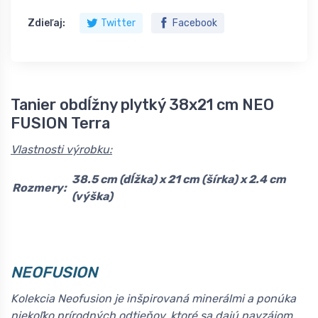
Zdieľaj:
Twitter
Facebook
Tanier obdĺžny plytký 38x21 cm NEO
FUSION Terra
Vlastnosti výrobku:
38.5 cm (dĺžka) x 21 cm (šírka) x 2.4 cm
Rozmery:
(výška)
NEOFUSION
Kolekcia Neofusion je inšpirovaná minerálmi a ponúka
niekoľko prírodných odtieňov, ktoré sa dajú navzájom