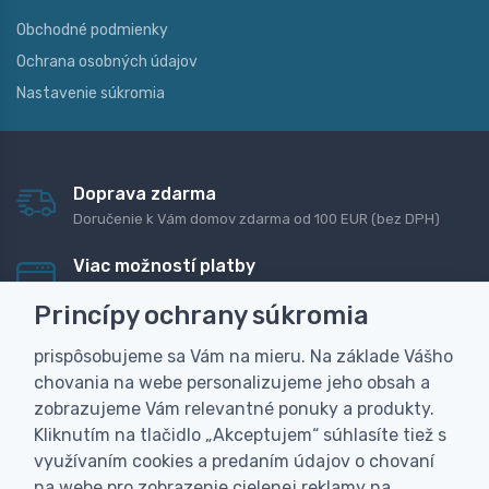
Obchodné podmienky
Ochrana osobných údajov
Nastavenie súkromia
Doprava zdarma
Doručenie k Vám domov zdarma od 100 EUR (bez DPH)
Viac možností platby
Rýchla online platba, bankovým prevodom alebo na
Princípy ochrany súkromia
dobierku
prispôsobujeme sa Vám na mieru. Na základe Vášho
Personalizácia
chovania na webe personalizujeme jeho obsah a
Vyrobíme Vám vlastný originálny darček
zobrazujeme Vám relevantné ponuky a produkty.
Skúsenosť
Kliknutím na tlačidlo „Akceptujem“ súhlasíte tiež s
Široký sortiment, z ktorého Vám pomôžeme vybrať
využívaním cookies a predaním údajov o chovaní
na webe pro zobrazenie cielenej reklamy na