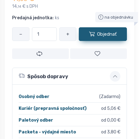
14,
€ s DPH
14
na objednávku
Predajná jednotka:
ks
−
+
Objednať
Spôsob dopravy
Osobný odber
(Zadarmo)
Kuriér (prepravná spoločnosť)
od 5,06 €
Paletový odber
od 0,00 €
Packeta - výdajné miesto
od 3,80 €