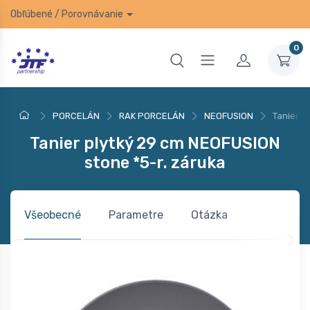
Obľúbené
/
Porovnávanie
0
PORCELÁN
RAK PORCELÁN
NEOFUSION
Tanier p
Tanier plytký 29 cm NEOFUSION
stone *5-r. záruka
Všeobecné
Parametre
Otázka