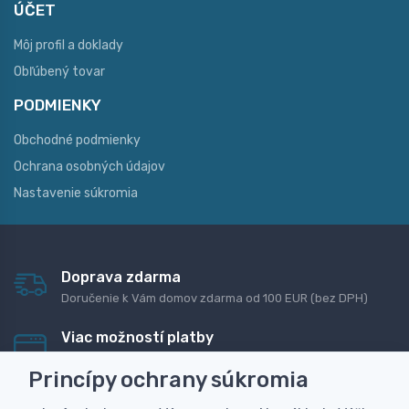
ÚČET
Môj profil a doklady
Obľúbený tovar
PODMIENKY
Obchodné podmienky
Ochrana osobných údajov
Nastavenie súkromia
Doprava zdarma
Doručenie k Vám domov zdarma od 100 EUR (bez DPH)
Viac možností platby
Rýchla online platba, bankovým prevodom alebo na
Princípy ochrany súkromia
dobierku