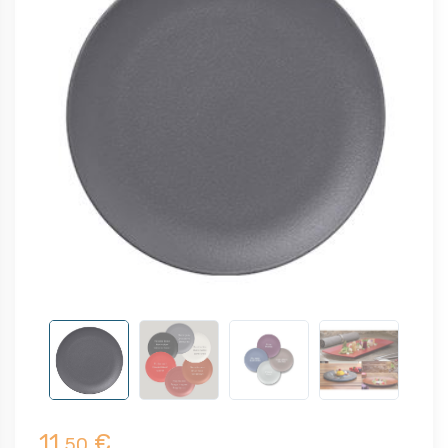
11,
€
50