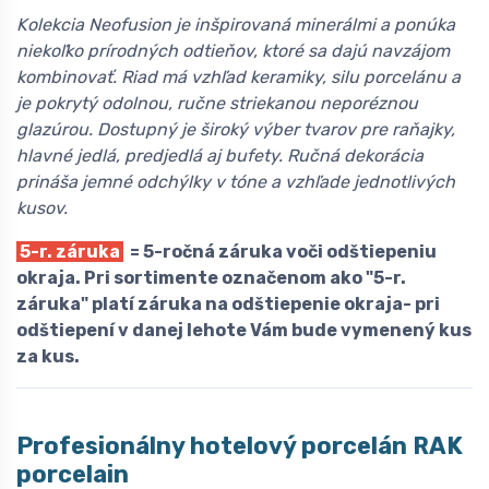
Kolekcia Neofusion je inšpirovaná minerálmi a ponúka
niekoľko prírodných odtieňov, ktoré sa dajú navzájom
kombinovať. Riad má vzhľad keramiky, silu porcelánu a
je pokrytý odolnou, ručne striekanou neporéznou
glazúrou. Dostupný je široký výber tvarov pre raňajky,
hlavné jedlá, predjedlá aj bufety. Ručná dekorácia
prináša jemné odchýlky v tóne a vzhľade jednotlivých
kusov.
5-r. záruka
= 5-ročná záruka voči odštiepeniu
okraja. Pri sortimente označenom ako "5-r.
záruka" platí záruka na odštiepenie okraja- pri
odštiepení v danej lehote Vám bude vymenený kus
za kus.
Profesionálny hotelový porcelán
R
AK
porcelain