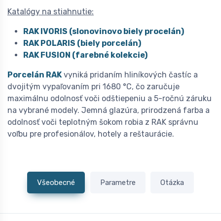
Katalógy na stiahnutie:
RAK IVORIS (slonovinovo biely procelán)
RAK POLARIS (biely porcelán)
RAK FUSION (farebné kolekcie)
Porcelán RAK
vyniká pridaním hliníkových častíc a
dvojitým vypaľovaním pri 1680 °C, čo zaručuje
maximálnu odolnosť voči odštiepeniu a 5-ročnú záruku
na vybrané modely. Jemná glazúra, prirodzená farba a
odolnosť voči teplotným šokom robia z RAK správnu
voľbu pre profesionálov, hotely a reštaurácie.
Všeobecné
Parametre
Otázka