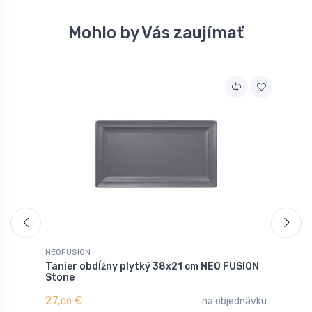
Mohlo by Vás zaujímať
NEOFUSION
N
Tanier obdĺžny plytký 38x21 cm NEO FUSION
T
Stone
z
27,
€
5
na objednávku
00