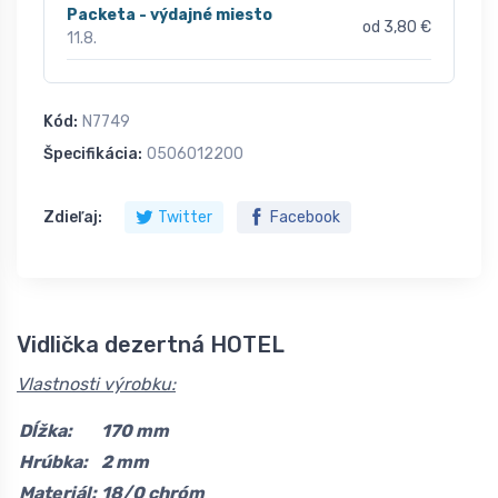
Packeta - výdajné miesto
od 3,80 €
11.8.
Kód:
N7749
Špecifikácia:
0506012200
Zdieľaj:
Twitter
Facebook
Vidlička dezertná HOTEL
Vlastnosti výrobku:
Dĺžka:
170 mm
Hrúbka:
2 mm
Materiál:
18/0 chróm