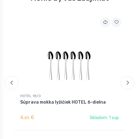
A
HOTEL 18/0
H
Súprava mokka lyžičiek HOTEL 6-dielna
L
4,
€
0
Skladom: 1 sup
85