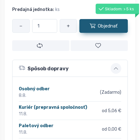
Skladom: > 5 ks
Predajná jednotka:
ks
−
+
Objednať
Spôsob dopravy
Osobný odber
(Zadarmo)
8.8.
Kuriér (prepravná spoločnosť)
od 5,06 €
11.8.
Paletový odber
od 0,00 €
11.8.