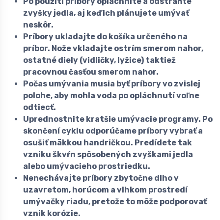
Po použití príbory opláchnite a odstráňte
zvyšky jedla, aj keď ich plánujete umývať
neskôr.
Príbory ukladajte do košíka určeného na
príbor. Nože vkladajte ostrím smerom nahor,
ostatné diely (vidličky, lyžice) taktiež
pracovnou časťou smerom nahor.
Počas umývania musia byť príbory vo zvislej
polohe, aby mohla voda po opláchnutí voľne
odtiecť.
Uprednostnite kratšie umývacie programy. Po
skončení cyklu odporúčame príbory vybrať a
osušiť mäkkou handričkou. Predídete tak
vzniku škvŕn spôsobených zvyškami jedla
alebo umývacieho prostriedku.
Nenechávajte príbory zbytočne dlho v
uzavretom, horúcom a vlhkom prostredí
umývačky riadu, pretože to môže podporovať
vznik korózie.