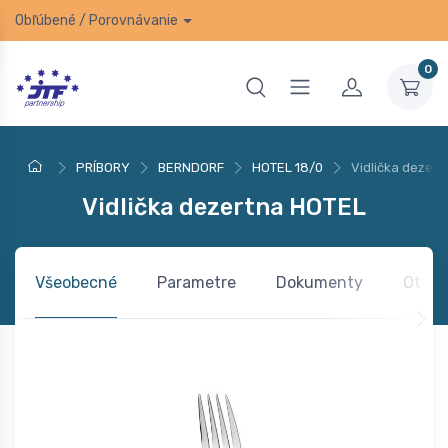
Obľúbené
/
Porovnávanie
0
PRÍBORY
BERNDORF
HOTEL 18/0
Vidlička dezer
Vidlička dezertna HOTEL
Všeobecné
Parametre
Dokumenty
Otázk