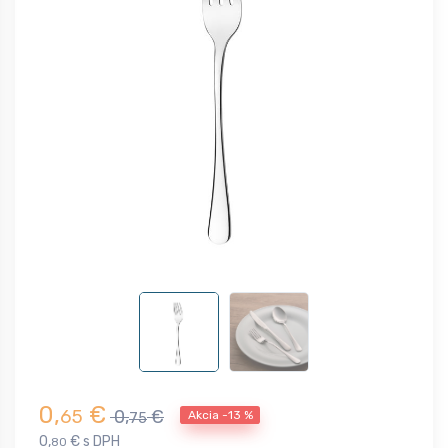
0,
€
65
0,
€
Akcia -13 %
75
0,
€ s DPH
80