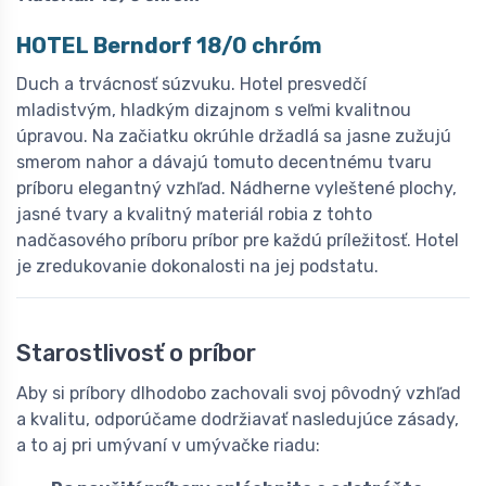
HOTEL Berndorf 18/0 chróm
Duch a trvácnosť súzvuku. Hotel presvedčí
mladistvým, hladkým dizajnom s veľmi kvalitnou
úpravou. Na začiatku okrúhle držadlá sa jasne zužujú
smerom nahor a dávajú tomuto decentnému tvaru
príboru elegantný vzhľad. Nádherne vyleštené plochy,
jasné tvary a kvalitný materiál robia z tohto
nadčasového príboru príbor pre každú príležitosť. Hotel
je zredukovanie dokonalosti na jej podstatu.
Starostlivosť o príbor
Aby si príbory dlhodobo zachovali svoj pôvodný vzhľad
a kvalitu, odporúčame dodržiavať nasledujúce zásady,
a to aj pri umývaní v umývačke riadu: