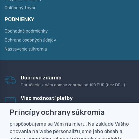
Obľúbený tovar
PODMIENKY
Obchodné podmienky
Ochrana osobných údajov
Nastavenie súkromia
Doprava zdarma
Doručenie k Vám domov zdarma od 100 EUR (bez DPH)
Viac možností platby
Rýchla online platba, bankovým prevodom alebo na
Princípy ochrany súkromia
dobierku
prispôsobujeme sa Vám na mieru. Na základe Vášho
Personalizácia
chovania na webe personalizujeme jeho obsah a
Vyrobíme Vám vlastný originálny darček
zobrazujeme Vám relevantné ponuky a produkty.