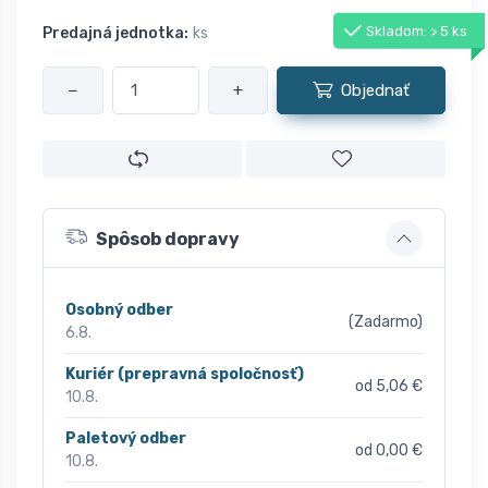
Skladom: > 5 ks
Predajná jednotka:
ks
−
+
Objednať
Spôsob dopravy
Osobný odber
(Zadarmo)
6.8.
Kuriér (prepravná spoločnosť)
od 5,06 €
10.8.
Paletový odber
od 0,00 €
10.8.