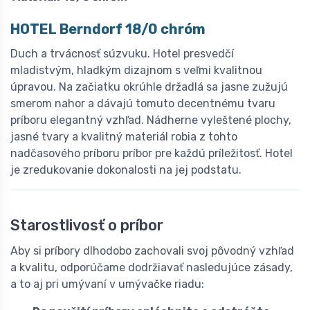
HOTEL Berndorf 18/0 chróm
Duch a trvácnosť súzvuku. Hotel presvedčí
mladistvým, hladkým dizajnom s veľmi kvalitnou
úpravou. Na začiatku okrúhle držadlá sa jasne zužujú
smerom nahor a dávajú tomuto decentnému tvaru
príboru elegantný vzhľad. Nádherne vyleštené plochy,
jasné tvary a kvalitný materiál robia z tohto
nadčasového príboru príbor pre každú príležitosť. Hotel
je zredukovanie dokonalosti na jej podstatu.
Starostlivosť o príbor
Aby si príbory dlhodobo zachovali svoj pôvodný vzhľad
a kvalitu, odporúčame dodržiavať nasledujúce zásady,
a to aj pri umývaní v umývačke riadu: