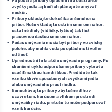
Po použití príbory opláchnite a odstráňte
zvyšky jedla, aj keď ich plánujete umývať
neskôr.
Príbory ukladajte do košíka určeného na
príbor. Nože vkladajte ostrím smerom nahor,
ostatné diely (vidličky, lyžice) taktiež
pracovnou časťou smerom nahor.
Počas umývania musia byť príbory vo zvislej
polohe, aby mohla voda po opláchnutí voľne
odtiecť.
Uprednostnite kratšie umývacie programy. Po
skončení cyklu odporúčame príbory vybrať a
osušiť mäkkou handričkou. Predídete tak
vzniku škvŕn spôsobených zvyškami jedla
alebo umývacieho prostriedku.
Nenechávajte príbory zbytočne dlho v
uzavretom, horúcom a vlhkom prostredí
umývačky riadu, pretože to môže podporovať
vznik korózie.