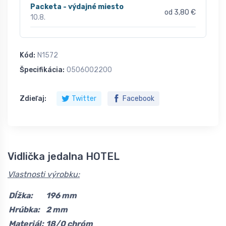
Packeta - výdajné miesto
od 3,80 €
10.8.
Kód:
N1572
Špecifikácia:
0506002200
Zdieľaj:
Twitter
Facebook
Vidlička jedalna HOTEL
Vlastnosti výrobku:
Dĺžka:
196 mm
Hrúbka:
2 mm
Materiál:
18/0 chróm