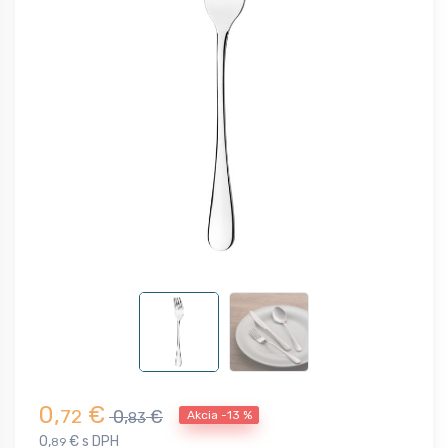
0,
€
72
0,
€
Akcia -13 %
83
0,
€ s DPH
89