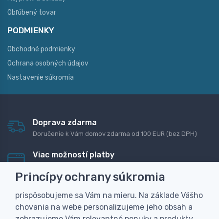
Obľúbený tovar
PODMIENKY
Obchodné podmienky
Ochrana osobných údajov
Nastavenie súkromia
Doprava zdarma
Doručenie k Vám domov zdarma od 100 EUR (bez DPH)
Viac možností platby
Rýchla online platba, bankovým prevodom alebo na
Princípy ochrany súkromia
dobierku
prispôsobujeme sa Vám na mieru. Na základe Vášho
Personalizácia
chovania na webe personalizujeme jeho obsah a
Vyrobíme Vám vlastný originálny darček
zobrazujeme Vám relevantné ponuky a produkty.