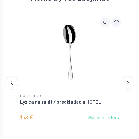
HOTEL 18/0
H
Lyžica na šalát / predkladacia HOTEL
L
1,
€
1
Skladom: > 5 ks
49