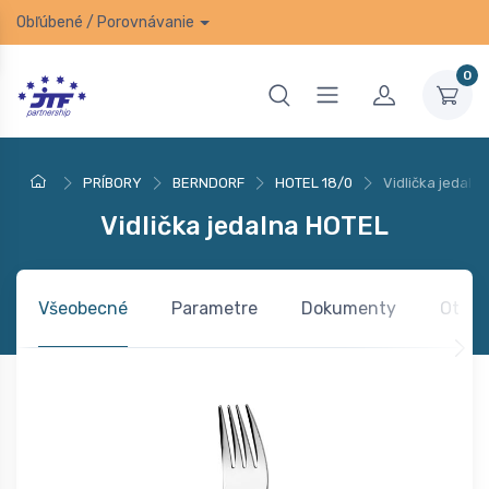
Obľúbené
/
Porovnávanie
0
PRÍBORY
BERNDORF
HOTEL 18/0
Vidlička jedaln
Vidlička jedalna HOTEL
Všeobecné
Parametre
Dokumenty
Otázk