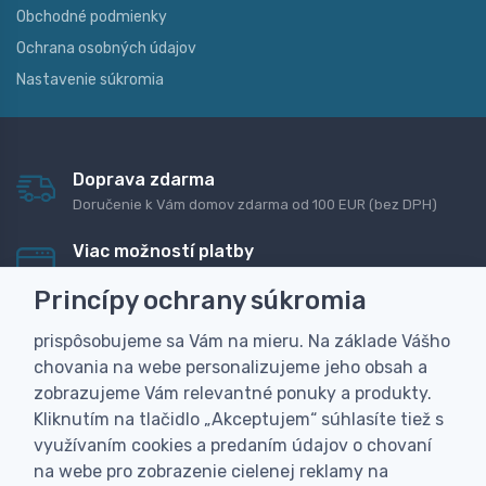
Obchodné podmienky
Ochrana osobných údajov
Nastavenie súkromia
Doprava zdarma
Doručenie k Vám domov zdarma od 100 EUR (bez DPH)
Viac možností platby
Rýchla online platba, bankovým prevodom alebo na
Princípy ochrany súkromia
dobierku
prispôsobujeme sa Vám na mieru. Na základe Vášho
Personalizácia
chovania na webe personalizujeme jeho obsah a
Vyrobíme Vám vlastný originálny darček
zobrazujeme Vám relevantné ponuky a produkty.
Skúsenosť
Kliknutím na tlačidlo „Akceptujem“ súhlasíte tiež s
Široký sortiment, z ktorého Vám pomôžeme vybrať
využívaním cookies a predaním údajov o chovaní
na webe pro zobrazenie cielenej reklamy na