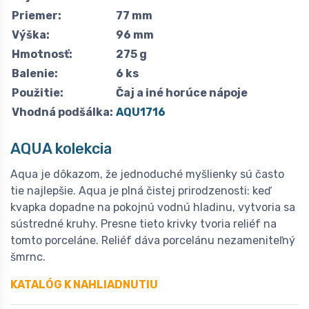
Priemer:
77 mm
Výška:
96 mm
Hmotnosť:
275 g
Balenie:
6 ks
Použitie:
Čaj a iné horúce nápoje
Vhodná podšálka:
AQU1716
AQUA kolekcia
Aqua je dôkazom, že jednoduché myšlienky sú často
tie najlepšie. Aqua je plná čistej prirodzenosti: keď
kvapka dopadne na pokojnú vodnú hladinu, vytvoria sa
sústredné kruhy. Presne tieto krivky tvoria reliéf na
tomto porceláne. Reliéf dáva porcelánu nezameniteľný
šmrnc.
KATALÓG K NAHLIADNUTIU