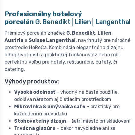
Profesionálny hotelový
porcelán
G. Benedikt│Lilien│Langenthal
Prémiový porcelán značiek
G. Benedikt
,
Lilien
Austria
a
Suisse Langenthal
, navrhnutý pre náročné
prostredie HoReCa. Kombinácia elegantného dizajnu,
dlhej životnosti a praktickej funkčnosti z neho robí
perfektnú voľbu pre hotely, reštaurácie, bufety, či
catering.
Výhody produktov:
Vysoká odolnosť
– vhodný na časté použitie,
odoláva nárazom aj čistiacim prostriedkom
Mikrovlnka & umývačka safe
– praktický pre
každodennú prevádzku
Stohovateľný dizajn
– šetrí miesto pri skladovaní
Trvácna glazúra
– dekor nevybledne ani sa