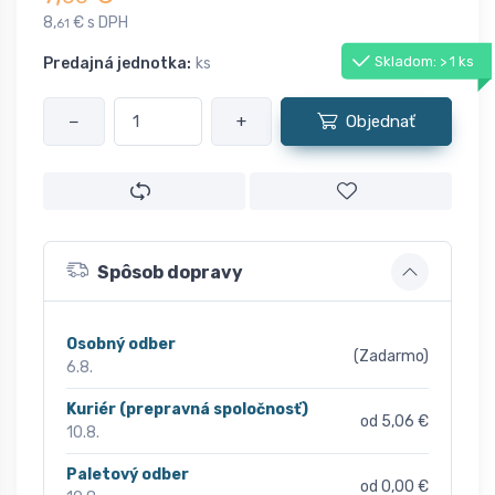
8,
€ s DPH
61
Skladom: > 1 ks
Predajná jednotka:
ks
−
+
Objednať
Spôsob dopravy
Osobný odber
(Zadarmo)
6.8.
Kuriér (prepravná spoločnosť)
od 5,06 €
10.8.
Paletový odber
od 0,00 €