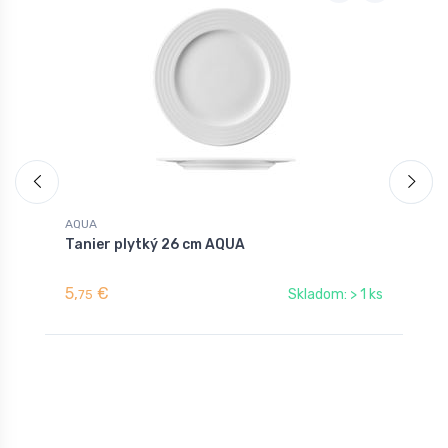
AQUA
A
Tanier plytký 26 cm AQUA
T
5,
€
6
Skladom: > 1 ks
75