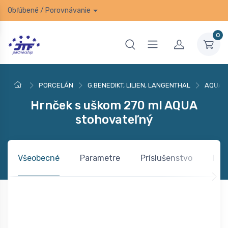
Obľúbené
/
Porovnávanie
0
PORCELÁN
G.BENEDIKT, LILIEN, LANGENTHAL
AQUA
Hrnček s uškom 270 ml AQUA
stohovateľný
Všeobecné
Parametre
Príslušenstvo
Kom