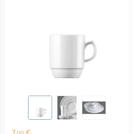
7,
€
00