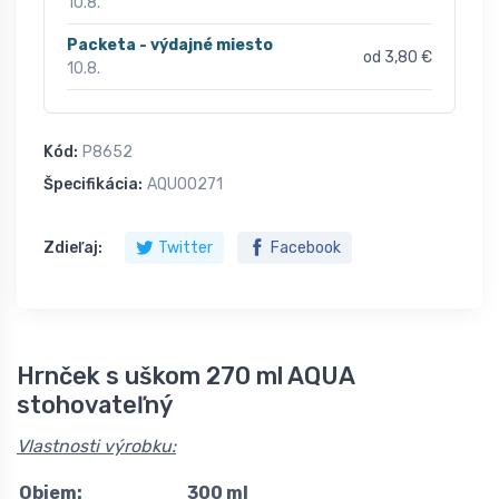
10.8.
Packeta - výdajné miesto
od 3,80 €
10.8.
Kód:
P8652
Špecifikácia:
AQU00271
Zdieľaj:
Twitter
Facebook
Hrnček s uškom 270 ml AQUA
stohovateľný
Vlastnosti výrobku:
Objem:
300 ml