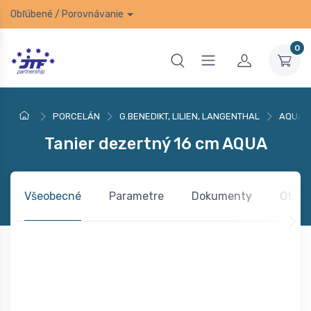
Obľúbené
/
Porovnávanie
0
PORCELÁN
G.BENEDIKT, LILIEN, LANGENTHAL
AQUA
Tanier dezertný 16 cm AQUA
Všeobecné
Parametre
Dokumenty
Otázk