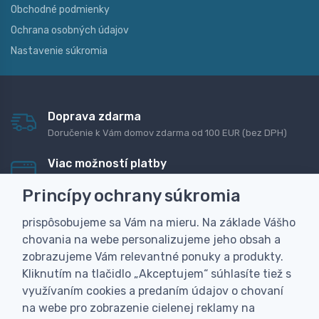
Obchodné podmienky
Ochrana osobných údajov
Nastavenie súkromia
Doprava zdarma
Doručenie k Vám domov zdarma od 100 EUR (bez DPH)
Viac možností platby
Rýchla online platba, bankovým prevodom alebo na
Princípy ochrany súkromia
dobierku
prispôsobujeme sa Vám na mieru. Na základe Vášho
Personalizácia
chovania na webe personalizujeme jeho obsah a
Vyrobíme Vám vlastný originálny darček
zobrazujeme Vám relevantné ponuky a produkty.
Skúsenosť
Kliknutím na tlačidlo „Akceptujem“ súhlasíte tiež s
Široký sortiment, z ktorého Vám pomôžeme vybrať
využívaním cookies a predaním údajov o chovaní
na webe pro zobrazenie cielenej reklamy na