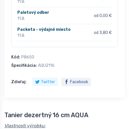
11.8.
Paletový odber
od 0,00 €
11.8.
Packeta - výdajné miesto
od 3,80 €
11.8.
Kód:
P8650
Špecifikácia:
AQU2116
Zdieľaj:
Twitter
Facebook
Tanier dezertný 16 cm AQUA
Vlastnosti výrobku: