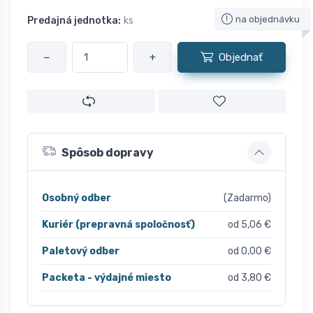
na objednávku
Predajná jednotka:
ks
−
+
Objednať
Spôsob dopravy
Osobný odber
(Zadarmo)
Kuriér (prepravná spoločnosť)
od 5,06 €
Paletový odber
od 0,00 €
Packeta - výdajné miesto
od 3,80 €