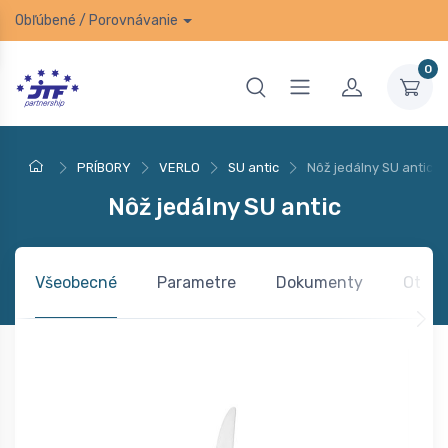
Obľúbené
/
Porovnávanie
0
PRÍBORY
VERLO
SU antic
Nôž jedálny SU antic
Nôž jedálny SU antic
Všeobecné
Parametre
Dokumenty
Otázk