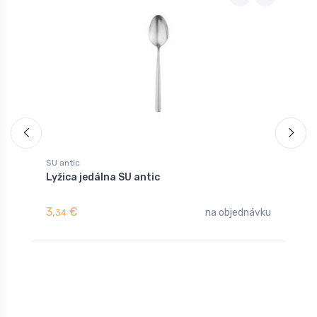
SU antic
S
Lyžica jedálna SU antic
K
3,
€
2
na objednávku
34