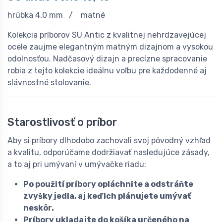
hrúbka 4,0 mm / matné
Kolekcia príborov SU Antic z kvalitnej nehrdzavejúcej
ocele zaujme elegantným matným dizajnom a vysokou
odolnosťou. Nadčasový dizajn a precízne spracovanie
robia z tejto kolekcie ideálnu voľbu pre každodenné aj
slávnostné stolovanie.
Starostlivosť o príbor
Aby si príbory dlhodobo zachovali svoj pôvodný vzhľad
a kvalitu, odporúčame dodržiavať nasledujúce zásady,
a to aj pri umývaní v umývačke riadu:
Po použití príbory opláchnite a odstráňte
zvyšky jedla, aj keď ich plánujete umývať
neskôr.
Príbory ukladajte do košíka určeného na