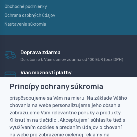
Obchodné podmienky
Ochrana osobných údajov
Nastavenie súkromia
Doprava zdarma
Doručenie k Vám domov zdarma od 100 EUR (bez DPH)
Viac možností platby
Rýchla online platba, bankovým prevodom alebo na
Princípy ochrany súkromia
dobierku
prispôsobujeme sa Vám na mieru. Na základe Vášho
Personalizácia
chovania na webe personalizujeme jeho obsah a
Vyrobíme Vám vlastný originálny darček
zobrazujeme Vám relevantné ponuky a produkty.
Skúsenosť
Kliknutím na tlačidlo „Akceptujem“ súhlasíte tiež s
Široký sortiment, z ktorého Vám pomôžeme vybrať
využívaním cookies a predaním údajov o chovaní
na webe pro zobrazenie cielenej reklamy na