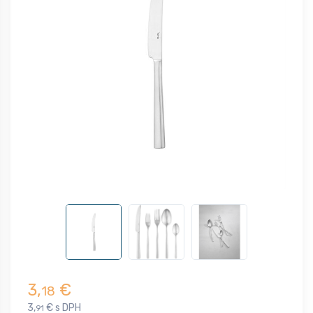
3,
€
18
3,
€ s DPH
91