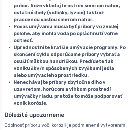
príbor. Nože vkladajte ostrím smerom nahor,
ostatné diely (vidličky, lyžice) taktiež
pracovnou časťou smerom nahor.
Počas umývania musia byť príbory vo zvislej
polohe, aby mohla voda po opláchnutí voľne
odtiecť.
Uprednostnite kratšie umývacie programy. Po
skončení cyklu odporúčame príbory vybrať a
osušiť mäkkou handričkou. Predídete tak
vzniku škvŕn spôsobených zvyškami jedla
alebo umývacieho prostriedku.
Nenechávajte príbory zbytočne dlho v
uzavretom, horúcom a vlhkom prostredí
umývačky riadu, pretože to môže podporovať
vznik korózie.
Dôležité upozornenie
Odolnosť príboru voči korózii je podmienená vytvorením