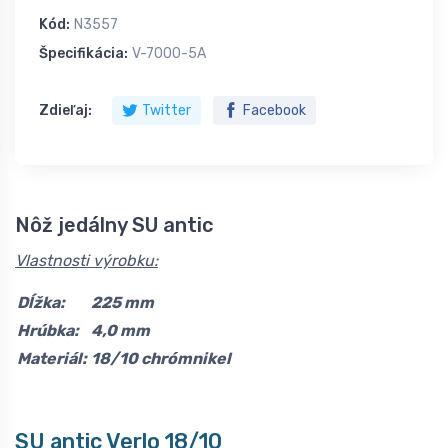
Kód:
N3557
Špecifikácia:
V-7000-5A
Zdieľaj:
Twitter
Facebook
Nôž jedálny SU antic
Vlastnosti výrobku:
Dĺžka:
225 mm
Hrúbka:
4,0 mm
Materiál:
18/10 chrómnikel
SU antic Verlo 18/10