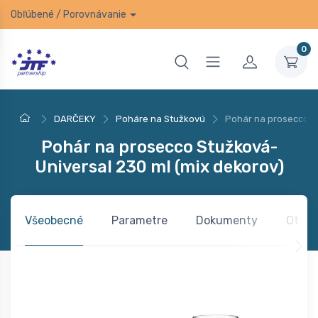
Obľúbené
/
Porovnávanie
0
DARČEKY
Poháre na Stužkovú
Pohár na prosecco St
Pohár na prosecco Stužková-
Universal 230 ml (mix dekorov)
Všeobecné
Parametre
Dokumenty
Otázk