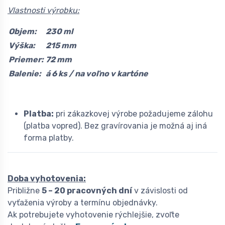
Vlastnosti výrobku:
Objem:
230 ml
Výška:
215 mm
Priemer:
72 mm
Balenie:
á 6 ks / na voľno v kartóne
Platba:
pri zákazkovej výrobe požadujeme zálohu
(platba vopred). Bez gravírovania je možná aj iná
forma platby.
Doba vyhotovenia:
Približne
5 – 20 pracovných dní
v závislosti od
vyťaženia výroby a termínu objednávky.
Ak potrebujete vyhotovenie rýchlejšie, zvoľte