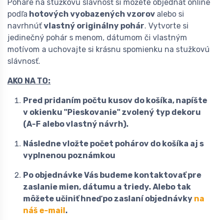
Poháre na stužkovú slávnosť si môžete objednať online
podľa
hotových vyobazených vzorov
alebo si
navrhnúť
vlastný originálny pohár
. Vytvorte si
jedinečný pohár s menom, dátumom či vlastným
motívom a uchovajte si krásnu spomienku na stužkovú
slávnosť.
AKO NA TO:
Pred pridaním počtu kusov do košíka, napíšte
v okienku "Pieskovanie"
zvolený typ dekoru
(A-F alebo vlastný návrh).
Následne vložte počet pohárov do košíka aj s
vyplnenou poznámkou
Po objednávke Vás budeme kontaktovať pre
zaslanie mien, dátumu a triedy. Alebo tak
môžete učiniť hneď po zaslaní objednávky
na
náš e-mail
.