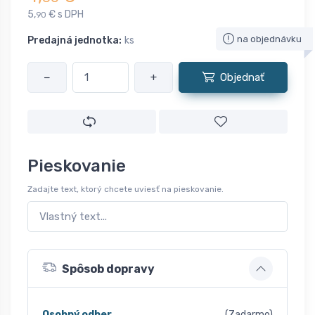
5,
€ s DPH
90
na objednávku
Predajná jednotka:
ks
−
+
Objednať
Pieskovanie
Zadajte text, ktorý chcete uviesť na pieskovanie.
Spôsob dopravy
Osobný odber
(Zadarmo)