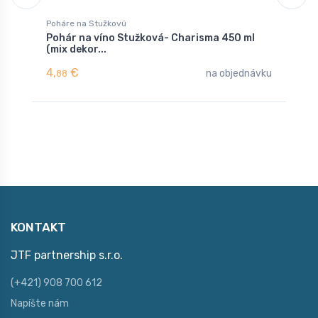
Poháre na Stužkovú
P
Pohár na víno Stužková- Charisma 450 ml
P
(mix dekor...
(
4,
€
4
na objednávku
88
KONTAKT
JTF partnership s.r.o.
(+421) 908 700 612
Napíšte nám