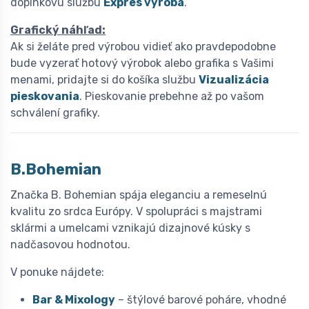
doplnkovú službu
Expres výroba
.
Grafický náhľad:
Ak si želáte pred výrobou vidieť ako pravdepodobne
bude vyzerať hotový výrobok alebo grafika s Vašimi
menami, pridajte si do košíka službu
Vizualizácia
pieskovania
. Pieskovanie prebehne až po vašom
schválení grafiky.
B.Bohemian
Značka B. Bohemian spája eleganciu a remeselnú
kvalitu zo srdca Európy. V spolupráci s majstrami
sklármi a umelcami vznikajú dizajnové kúsky s
nadčasovou hodnotou.
V ponuke nájdete:
Bar & Mixology
– štýlové barové poháre, vhodné