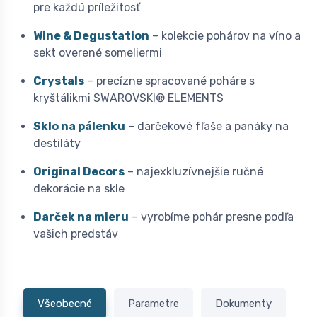
pre každú príležitosť
Wine & Degustation
– kolekcie pohárov na víno a
sekt overené someliermi
Crystals
– precízne spracované poháre s
kryštálikmi SWAROVSKI® ELEMENTS
Sklo na pálenku
– darčekové fľaše a panáky na
destiláty
Original Decors
– najexkluzívnejšie ručné
dekorácie na skle
Darček na mieru
– vyrobíme pohár presne podľa
vašich predstáv
Všeobecné
Parametre
Dokumenty