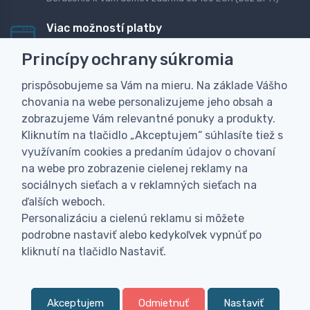
Viac možností platby
Rýchla online platba, bankovým prevodom alebo na
Princípy ochrany súkromia
dobierku
prispôsobujeme sa Vám na mieru. Na základe Vášho
Personalizácia
chovania na webe personalizujeme jeho obsah a
Vyrobíme Vám vlastný originálny darček
zobrazujeme Vám relevantné ponuky a produkty.
Skúsenosť
Kliknutím na tlačidlo „Akceptujem“ súhlasíte tiež s
Široký sortiment, z ktorého Vám pomôžeme vybrať
využívaním cookies a predaním údajov o chovaní
na webe pro zobrazenie cielenej reklamy na
sociálnych sieťach a v reklamných sieťach na
ďalších weboch.
Personalizáciu a cielenú reklamu si môžete
podrobne nastaviť alebo kedykoľvek vypnúť po
kliknutí na tlačidlo Nastaviť.
Akceptujem
Odmietnuť
Nastaviť