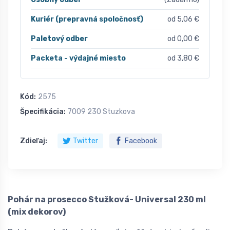
Kuriér (prepravná spoločnosť)
od 5,06 €
Paletový odber
od 0,00 €
Packeta - výdajné miesto
od 3,80 €
Kód:
2575
Špecifikácia:
7009 230 Stuzkova
Zdieľaj:
Twitter
Facebook
Pohár na prosecco Stužková- Universal 230 ml
(mix dekorov)