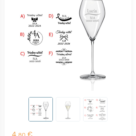
4,
€
80